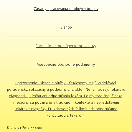
Zásady spracovania osobných údajov
E shop
Formulár na odstúpenie od zmluvy
Všeobecné obchodné podmienky
Upozornenie: Obsah a služby LifeAlchemy majú vzdelávací,
poradenský, relaxačný a podporný charakter. Nenahrádzajú lekársku
diagnostiku, liečbu ani odporúčania lekára. Pojmy tradičnej čínskej
medicíny sú používané v tradičnom kontexte a nepredstavujú
lekárske diagnózy. Pri zdravotných ťažkostiach odporúčame
konzultáciu s lekárom.
© 2026 Life Alchemy