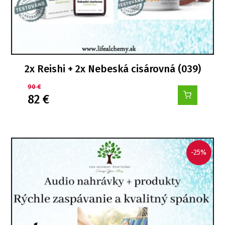
2x Reishi + 2x Nebeská cisárovná (039)
90
€
82
€
-25%