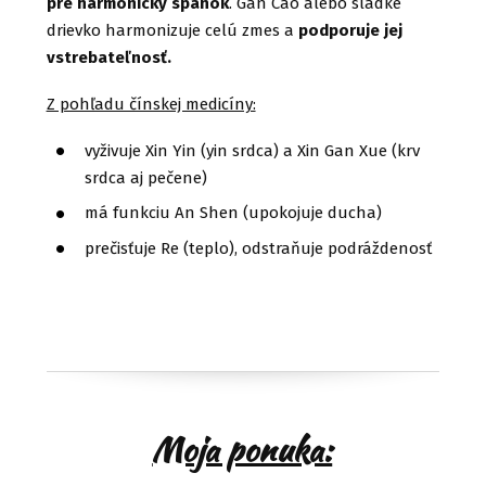
pre harmonický spánok
. Gan Cao alebo sladké
drievko harmonizuje celú zmes a
podporuje jej
vstrebateľnosť.
Z pohľadu čínskej medicíny:
vyživuje Xin Yin (yin srdca) a Xin Gan Xue (krv
srdca aj pečene)
má funkciu An Shen (upokojuje ducha)
prečisťuje Re (teplo), odstraňuje podráždenosť
Moja ponuka: