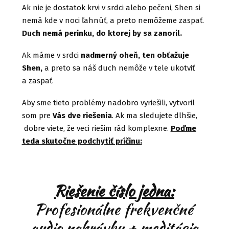
Ak nie je dostatok krvi v srdci alebo pečeni, Shen si
nemá kde v noci ľahnúť, a preto nemôžeme zaspať.
Duch nemá perinku, do ktorej by sa zanoril.
Ak máme v srdci
nadmerný oheň, ten obťažuje
Shen,
a preto sa náš duch nemôže v tele ukotviť
a zaspať.
Aby sme tieto problémy nadobro vyriešili, vytvoril
som pre
Vás dve riešenia
. Ak ma sledujete dlhšie,
dobre viete, že veci riešim rád komplexne.
Poďme
teda skutočne podchytiť príčinu:
Riešenie číslo jedna:
Profesionálne frekvenčné
audio nahrávky + meditácia