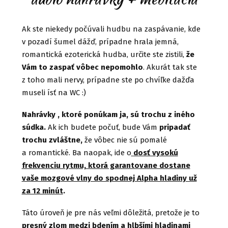
Ak ste niekedy počúvali hudbu na zaspávanie, kde
v pozadí šumel dážď, prípadne hrala jemná,
romantická ezoterická hudba, určite ste zistili,
že
Vám to zaspať vôbec nepomohlo
. Akurát tak ste
z toho mali nervy, prípadne ste po chvíľke dažďa
museli ísť na WC :)
Nahrávky , ktoré ponúkam ja, sú trochu z iného
súdka.
Ak ich budete počuť, bude Vám
pripadať
trochu zvláštne,
že vôbec nie sú pomalé
a romantické. Ba naopak, ide o
dosť vysokú
frekvenciu rytmu, ktorá garantovane dostane
vaše mozgové vlny do spodnej Alpha hladiny už
za 12 minút
.
Táto úroveň je pre nás veľmi dôležitá, pretože je to
presný zlom medzi bdením a hlbšími hladinami