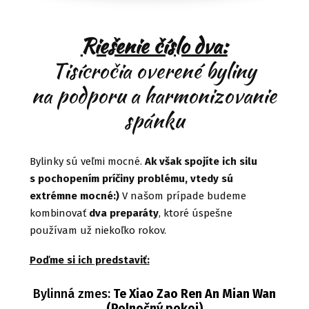
Riešenie číslo dva:
Tisícročia overené byliny
na podporu a harmonizovanie
spánku
Bylinky sú veľmi mocné.
Ak však spojíte ich silu
s pochopením príčiny problému, vtedy sú
extrémne mocné:)
V našom prípade budeme
kombinovať
dva preparáty
, ktoré úspešne
používam už niekoľko rokov.
Poďme si ich predstaviť:
Bylinná zmes:
Te Xiao Zao Ren An Mian Wan
(Polnočný pokoj)