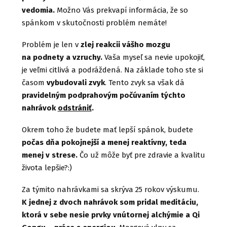
vedomia.
Možno Vás prekvapí informácia, že so
spánkom v skutočnosti problém nemáte!
Problém je len v
zlej reakcii vášho mozgu
na podnety a vzruchy.
Vaša myseľ sa nevie upokojiť,
je veľmi citlivá a podráždená. Na základe toho ste si
časom
vybudovali zvyk
. Tento zvyk sa však dá
pravidelným podprahovým počúvaním týchto
nahrávok
odstrániť
.
Okrem toho že budete mať lepší spánok, budete
počas dňa pokojnejší a menej reaktívny, teda
menej v strese.
Čo už môže byť pre zdravie a kvalitu
života lepšie?:)
Za týmito nahrávkami sa skrýva 25 rokov výskumu.
K jednej z dvoch nahrávok som pridal meditáciu,
ktorá v sebe nesie prvky vnútornej alchýmie a Qi