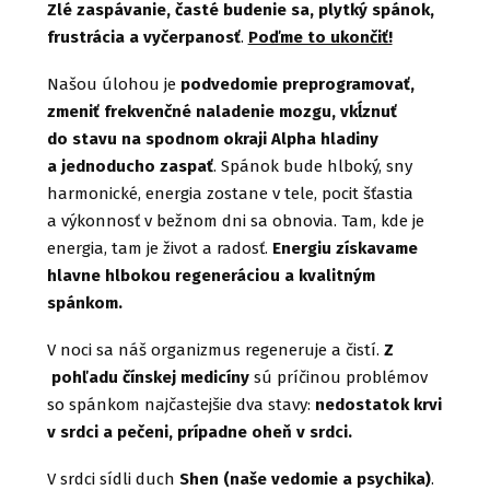
Zlé zaspávanie, časté budenie sa, plytký spánok,
frustrácia a vyčerpanosť
.
Poďme to ukončiť!
Našou úlohou je
podvedomie preprogramovať,
zmeniť frekvenčné naladenie mozgu, vkĺznuť
do stavu na spodnom okraji Alpha hladiny
a jednoducho zaspať
. Spánok bude hlboký, sny
harmonické, energia zostane v tele, pocit šťastia
a výkonnosť v bežnom dni sa obnovia. Tam, kde je
energia, tam je život a radosť.
Energiu získavame
hlavne hlbokou regeneráciou a kvalitným
spánkom.
V noci sa náš organizmus regeneruje a čistí.
Z
pohľadu čínskej medicíny
sú príčinou problémov
so spánkom najčastejšie dva stavy:
nedostatok krvi
v srdci a pečeni, prípadne oheň v srdci.
V srdci sídli duch
Shen (naše vedomie a psychika)
.