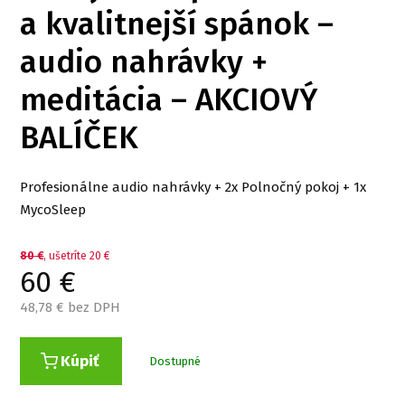
a kvalitnejší spánok –
audio nahrávky +
meditácia – AKCIOVÝ
BALÍČEK
Profesionálne audio nahrávky + 2x Polnočný pokoj + 1x
MycoSleep
80
€
, ušetríte 20 €
60
€
48,78
€ bez DPH
Kúpiť
Dostupné