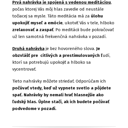
Prvá nahrávka je spojená s vedenou meditáciou
,
počas ktorej Vás môj hlas zavedie od neustále
točiacej sa mysle. Táto meditácia má za
úlohu
upokojiť myseľ a emócie
, ukotviť Vás v tele, hlboko
zrelaxovať a zaspať
. Po meditácii bude pokračovať
už len samotná frekvenčná nahrávka v pozadí.
Druhá nahrávka
je bez hovoreného slova.
Je
obzvlášť pre citlivých a prestimulovaných ľ
udí,
ktorí sa potrebujú upokojiť a hlboko sa
vycentrovať.
Tieto nahrávky môžete striedať. Odporúčam ich
počúvať vtedy, keď už vypnete svetlo a pôjdete
spať. Nahrávky by nemali hrať hlasnejšie ako
ľudský hlas. Úplne stačí, ak ich budete počúvať
podvedome v pozadí.