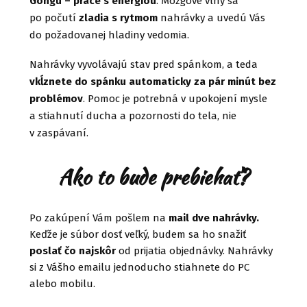
Gongu – práce s energiou
. Mozgové vlny sa
po počutí
zladia s rytmom
nahrávky a uvedú Vás
do požadovanej hladiny vedomia.
Nahrávky vyvolávajú stav pred spánkom, a teda
vkĺznete do spánku automaticky za pár minút bez
problémov
. Pomoc je potrebná v upokojení mysle
a stiahnutí ducha a pozornosti do tela, nie
v zaspávaní.
Ako to bude prebiehať?
Po zakúpení Vám pošlem na
mail dve nahrávky.
Keďže je súbor dosť veľký, budem sa ho snažiť
poslať čo najskôr
od prijatia objednávky. Nahrávky
si z Vášho emailu jednoducho stiahnete do PC
alebo mobilu.