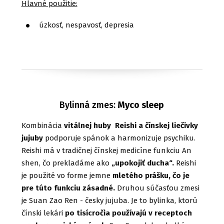
Hlavné použitie:
úzkosť, nespavosť, depresia
Bylinná zmes:
Myco sleep
Kombinácia
vitálnej huby Reishi a čínskej liečivky
jujuby
podporuje spánok a harmonizuje psychiku.
Reishi má v tradičnej čínskej medicíne funkciu An
shen, čo prekladáme ako
„upokojiť ducha“.
Reishi
je použité vo forme jemne
mletého prášku, čo je
pre túto funkciu zásadné.
Druhou súčasťou zmesi
je Suan Zao Ren - česky jujuba. Je to bylinka, ktorú
čínski lekári
po tisícročia používajú v receptoch