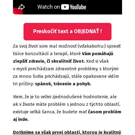
Preskočiť text a OBJEDNAŤ !
Za svoj život som mal možnosť (vďakabohu:) spraviť
tisíce konzultácií a terapií, ktoré
Vám pomáhajú
zlepšiť zdravie, či skvalitniť život.
Keď si však
v mysli prechádzam zdravotné problémy, s ktorými
za mnou ľudia prichádzajú, stále opakovane vidím
tri príčiny:
spánok, trávenie a pohyb.
Viem, že je to veľmi zjednodušené hodnotenie, ale
ak v živote máte problém s jednou z týchto oblastí,
existuje veľká šanca, že budete mať
časom problém
aj inde.
Dotknime sa však prvej oblasti, ktorou je kvalitný