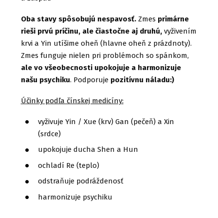
Oba stavy spôsobujú nespavosť.
Zmes
primárne
rieši prvú príčinu, ale čiastočne aj druhú,
vyživením
krvi a Yin utíšime oheň (hlavne oheň z prázdnoty).
Zmes funguje nielen pri problémoch so spánkom,
ale vo všeobecnosti upokojuje a harmonizuje
našu psychiku
. Podporuje
pozitívnu náladu:)
Účinky podľa čínskej medicíny:
vyživuje Yin / Xue (krv) Gan (pečeň) a Xin
(srdce)
upokojuje ducha Shen a Hun
ochladí Re (teplo)
odstraňuje podráždenosť
harmonizuje psychiku