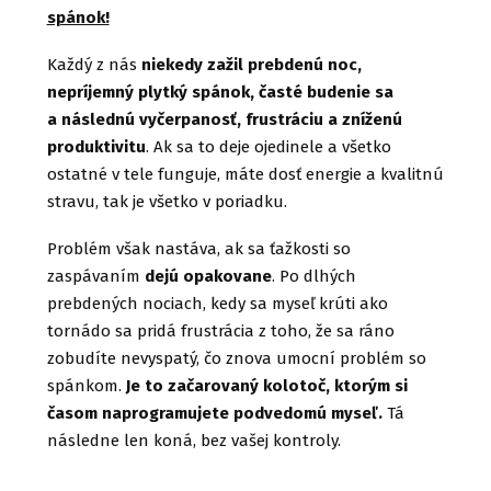
spánok!
Každý z nás
niekedy zažil prebdenú noc,
nepríjemný plytký spánok, časté budenie sa
a následnú vyčerpanosť, frustráciu a zníženú
produktivitu
. Ak sa to deje ojedinele a všetko
ostatné v tele funguje, máte dosť energie a kvalitnú
stravu, tak je všetko v poriadku.
Problém však nastáva, ak sa ťažkosti so
zaspávaním
dejú opakovane
. Po dlhých
prebdených nociach, kedy sa myseľ krúti ako
tornádo sa pridá frustrácia z toho, že sa ráno
zobudíte nevyspatý, čo znova umocní problém so
spánkom.
Je to začarovaný kolotoč, ktorým si
časom naprogramujete podvedomú myseľ.
Tá
následne len koná, bez vašej kontroly.