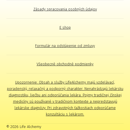
Zásady spracovania osobných údajov
E shop
Formulár na odstúpenie od zmluvy
Všeobecné obchodné podmienky
Upozornenie: Obsah a služby LifeAlchemy majú vzdelávací,
poradenský, relaxačný a podporný charakter. Nenahrádzajú lekársku
diagnostiku, liečbu ani odporúčania lekára. Pojmy tradičnej čínskej
medicíny sú používané v tradičnom kontexte a nepredstavujú
lekárske diagnózy. Pri zdravotných ťažkostiach odporúčame
konzultáciu s lekárom.
© 2026 Life Alchemy