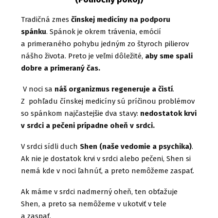
Tradičná zmes
čínskej medicíny na podporu
spánku
. Spánok je okrem trávenia, emócií
a primeraného pohybu jedným zo štyroch pilierov
nášho života. Preto je veľmi dôležité,
aby sme spali
dobre a primeraný čas.
V noci sa
náš organizmus regeneruje a čistí
.
Z pohľadu čínskej medicíny sú príčinou problémov
so spánkom najčastejšie dva stavy:
nedostatok krvi
v srdci a pečeni prípadne oheň v srdci.
V srdci sídli duch
Shen (naše vedomie a psychika)
.
Ak nie je dostatok krvi v srdci alebo pečeni, Shen si
nemá kde v noci ľahnúť, a preto nemôžeme zaspať.
Ak máme v srdci nadmerný oheň, ten obťažuje
Shen, a preto sa nemôžeme v ukotviť v tele
a zaspať.