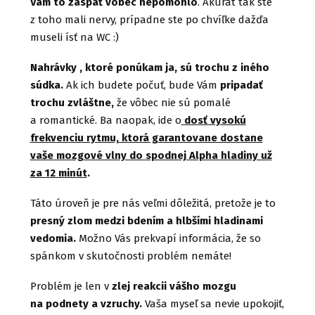
Vám to zaspať vôbec nepomohlo
. Akurát tak ste
z toho mali nervy, prípadne ste po chvíľke dažďa
museli ísť na WC :)
Nahrávky , ktoré ponúkam ja, sú trochu z iného
súdka.
Ak ich budete počuť, bude Vám
pripadať
trochu zvláštne,
že vôbec nie sú pomalé
a romantické. Ba naopak, ide o
dosť vysokú
frekvenciu rytmu, ktorá garantovane dostane
vaše mozgové vlny do spodnej Alpha hladiny už
za 12 minút
.
Táto úroveň je pre nás veľmi dôležitá, pretože je to
presný zlom medzi bdením a hlbšími hladinami
vedomia.
Možno Vás prekvapí informácia, že so
spánkom v skutočnosti problém nemáte!
Problém je len v
zlej reakcii vášho mozgu
na podnety a vzruchy.
Vaša myseľ sa nevie upokojiť,