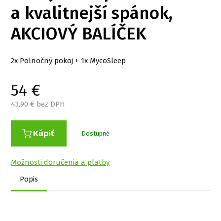
a kvalitnejší spánok,
AKCIOVÝ BALÍČEK
2x Polnočný pokoj + 1x MycoSleep
54
€
43,90
€ bez DPH
Kúpiť
Dostupné
Možnosti doručenia a platby
Popis