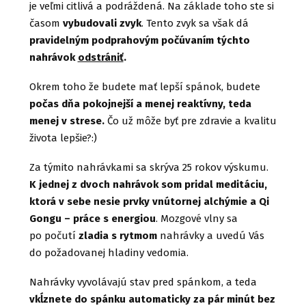
je veľmi citlivá a podráždená. Na základe toho ste si
časom
vybudovali zvyk
. Tento zvyk sa však dá
pravidelným podprahovým počúvaním týchto
nahrávok
odstrániť
.
Okrem toho že budete mať lepší spánok, budete
počas dňa pokojnejší a menej reaktívny, teda
menej v strese.
Čo už môže byť pre zdravie a kvalitu
života lepšie?:)
Za týmito nahrávkami sa skrýva 25 rokov výskumu.
K jednej z dvoch nahrávok som pridal meditáciu,
ktorá v sebe nesie prvky vnútornej alchýmie a Qi
Gongu – práce s energiou
. Mozgové vlny sa
po počutí
zladia s rytmom
nahrávky a uvedú Vás
do požadovanej hladiny vedomia.
Nahrávky vyvolávajú stav pred spánkom, a teda
vkĺznete do spánku automaticky za pár minút bez