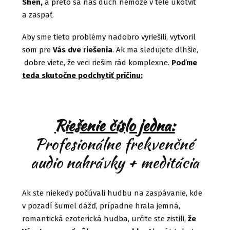
Shen,
a preto sa náš duch nemôže v tele ukotviť
a zaspať.
Aby sme tieto problémy nadobro vyriešili, vytvoril
som pre
Vás dve riešenia
. Ak ma sledujete dlhšie,
dobre viete, že veci riešim rád komplexne.
Poďme
teda skutočne podchytiť príčinu:
Riešenie číslo jedna:
Profesionálne frekvenčné
audio nahrávky + meditácia
Ak ste niekedy počúvali hudbu na zaspávanie, kde
v pozadí šumel dážď, prípadne hrala jemná,
romantická ezoterická hudba, určite ste zistili,
že