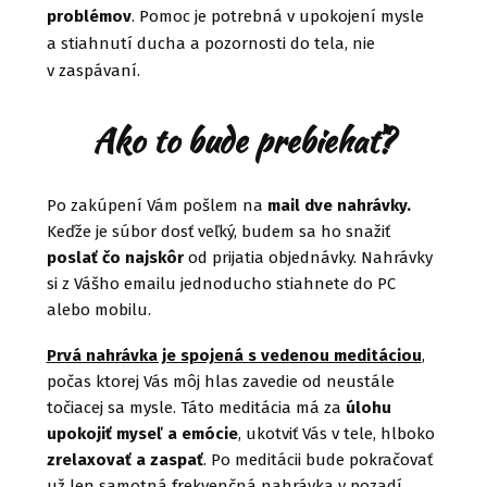
problémov
. Pomoc je potrebná v upokojení mysle
a stiahnutí ducha a pozornosti do tela, nie
v zaspávaní.
Ako to bude prebiehať?
Po zakúpení Vám pošlem na
mail dve nahrávky.
Keďže je súbor dosť veľký, budem sa ho snažiť
poslať čo najskôr
od prijatia objednávky. Nahrávky
si z Vášho emailu jednoducho stiahnete do PC
alebo mobilu.
Prvá nahrávka je spojená s vedenou meditáciou
,
počas ktorej Vás môj hlas zavedie od neustále
točiacej sa mysle. Táto meditácia má za
úlohu
upokojiť myseľ a emócie
, ukotviť Vás v tele, hlboko
zrelaxovať a zaspať
. Po meditácii bude pokračovať
už len samotná frekvenčná nahrávka v pozadí.