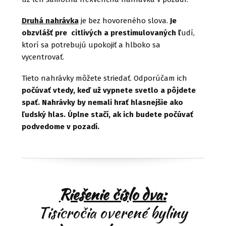
Druhá nahrávka
je bez hovoreného slova.
Je
obzvlášť pre citlivých a prestimulovaných ľ
udí,
ktorí sa potrebujú upokojiť a hlboko sa
vycentrovať.
Tieto nahrávky môžete striedať. Odporúčam ich
počúvať vtedy, keď už vypnete svetlo a pôjdete
spať. Nahrávky by nemali hrať hlasnejšie ako
ľudský hlas. Úplne stačí, ak ich budete počúvať
podvedome v pozadí.
Riešenie číslo dva:
Tisícročia overené byliny