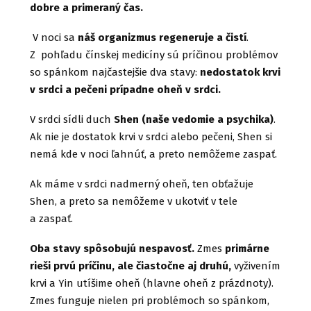
dobre a primeraný čas.
V noci sa
náš organizmus regeneruje a čistí
.
Z pohľadu čínskej medicíny sú príčinou problémov
so spánkom najčastejšie dva stavy:
nedostatok krvi
v srdci a pečeni prípadne oheň v srdci.
V srdci sídli duch
Shen (naše vedomie a psychika)
.
Ak nie je dostatok krvi v srdci alebo pečeni, Shen si
nemá kde v noci ľahnúť, a preto nemôžeme zaspať.
Ak máme v srdci nadmerný oheň, ten obťažuje
Shen, a preto sa nemôžeme v ukotviť v tele
a zaspať.
Oba stavy spôsobujú nespavosť.
Zmes
primárne
rieši prvú príčinu, ale čiastočne aj druhú,
vyživením
krvi a Yin utíšime oheň (hlavne oheň z prázdnoty).
Zmes funguje nielen pri problémoch so spánkom,