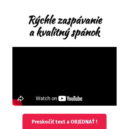
Rýchle zaspávanie
a kvalitný spánok
Preskočiť text a OBJEDNAŤ !