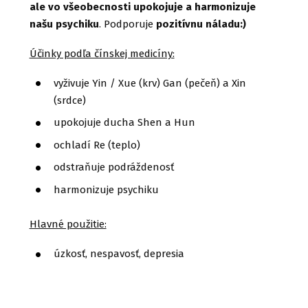
ale vo všeobecnosti upokojuje a harmonizuje
našu psychiku
. Podporuje
pozitívnu náladu:)
Účinky podľa čínskej medicíny:
vyživuje Yin / Xue (krv) Gan (pečeň) a Xin
(srdce)
upokojuje ducha Shen a Hun
ochladí Re (teplo)
odstraňuje podráždenosť
harmonizuje psychiku
Hlavné použitie:
úzkosť, nespavosť, depresia