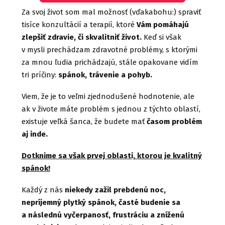
Za svoj život som mal možnosť (vďakabohu:) spraviť
tisíce konzultácií a terapií, ktoré
Vám pomáhajú
zlepšiť zdravie, či skvalitniť život.
Keď si však
v mysli prechádzam zdravotné problémy, s ktorými
za mnou ľudia prichádzajú, stále opakovane vidím
tri príčiny:
spánok, trávenie a pohyb.
Viem, že je to veľmi zjednodušené hodnotenie, ale
ak v živote máte problém s jednou z týchto oblastí,
existuje veľká šanca, že budete mať
časom problém
aj inde.
Dotknime sa však prvej oblasti, ktorou je kvalitný
spánok!
Každý z nás
niekedy zažil prebdenú noc,
nepríjemný plytký spánok, časté budenie sa
a následnú vyčerpanosť, frustráciu a zníženú