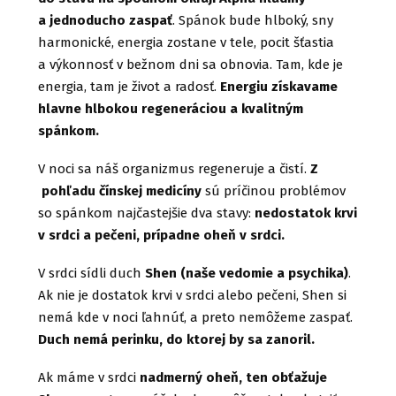
a jednoducho zaspať
. Spánok bude hlboký, sny
harmonické, energia zostane v tele, pocit šťastia
a výkonnosť v bežnom dni sa obnovia. Tam, kde je
energia, tam je život a radosť.
Energiu získavame
hlavne hlbokou regeneráciou a kvalitným
spánkom.
V noci sa náš organizmus regeneruje a čistí.
Z
pohľadu čínskej medicíny
sú príčinou problémov
so spánkom najčastejšie dva stavy:
nedostatok krvi
v srdci a pečeni, prípadne oheň v srdci.
V srdci sídli duch
Shen (naše vedomie a psychika)
.
Ak nie je dostatok krvi v srdci alebo pečeni, Shen si
nemá kde v noci ľahnúť, a preto nemôžeme zaspať.
Duch nemá perinku, do ktorej by sa zanoril.
Ak máme v srdci
nadmerný oheň, ten obťažuje