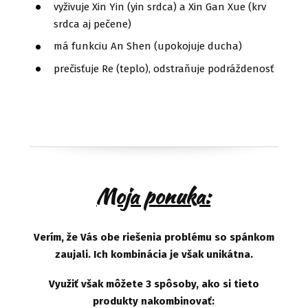
vyživuje Xin Yin (yin srdca) a Xin Gan Xue (krv
srdca aj pečene)
má funkciu An Shen (upokojuje ducha)
prečisťuje Re (teplo), odstraňuje podráždenosť
Moja ponuka:
Verím, že Vás obe riešenia problému so spánkom
zaujali. Ich kombinácia je však unikátna.
Využiť však môžete 3 spôsoby, ako si tieto
produkty nakombinovať: