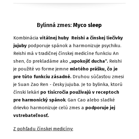
Bylinná zmes:
Myco sleep
Kombinácia
vitálnej huby Reishi a čínskej liečivky
jujuby
podporuje spánok a harmonizuje psychiku.
Reishi má v tradičnej čínskej medicíne funkciu An
shen, čo prekladáme ako
„upokojiť ducha“.
Reishi
je použité vo forme jemne
mletého prášku, čo je
pre túto funkciu zásadné.
Druhou súčasťou zmesi
je Suan Zao Ren - česky jujuba. Je to bylinka, ktorú
čínski lekári
po tisícročia používajú v receptoch
pre harmonický spánok
. Gan Cao alebo sladké
drievko harmonizuje celú zmes a
podporuje jej
vstrebateľnosť.
Z pohľadu čínskej medicíny: