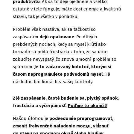
produktivitu
. Ak sa to deje ojedinele a všetko
ostatné v tele funguje, máte dosť energie a kvalitnú
stravu, tak je všetko v poriadku.
Problém však nastáva, ak sa ťažkosti so
zaspávaním
dejú opakovane
. Po dlhých
prebdených nociach, kedy sa myseľ krúti ako
tornádo sa pridá frustrácia z toho, že sa ráno
zobudíte nevyspatý, čo znova umocní problém so
spánkom.
Je to začarovaný kolotoč, ktorým si
časom naprogramujete podvedomú myseľ.
Tá
následne len koná, bez vašej kontroly.
Zlé zaspávanie, časté budenie sa, plytký spánok,
frustrácia a vyčerpanosť
.
Poďme to ukončiť!
Našou úlohou je
podvedomie preprogramovať,
zmeniť frekvenčné naladenie mozgu, vkĺznuť
do stavu na spodnom okraji Alpha hladiny