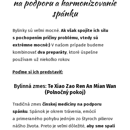
na podporu a harmonizovanie
spánku
Bylinky sú veľmi mocné.
Ak však spojíte ich silu
s pochopením príčiny problému, vtedy sú
extrémne mocné:)
V našom prípade budeme
kombinovať
dva preparáty
, ktoré úspešne
používam už niekoľko rokov.
Poďme si ich predstaviť:
Bylinná zmes:
Te Xiao Zao Ren An Mian Wan
(Polnočný pokoj)
Tradičná zmes
čínskej medicíny na podporu
spánku
. Spánok je okrem trávenia, emócií
a primeraného pohybu jedným zo štyroch pilierov
nášho života. Preto je veľmi dôležité,
aby sme spali