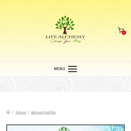
0
MENU
/
Eshop
/
Akciové balíčky