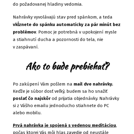
do požadovanej hladiny vedomia.
Nahrávky vyvolávajú stav pred spánkom, a teda
vkĺznete do spánku automaticky za pár minút bez
problémov
. Pomoc je potrebná v upokojení mysle
a stiahnutí ducha a pozornosti do tela, nie
v zaspávaní.
Ako to bude prebiehať?
Po zakúpení Vám pošlem na
mail dve nahrávky.
Keďže je súbor dosť veľký, budem sa ho snažiť
poslať čo najskôr
od prijatia objednávky. Nahrávky
si z Vášho emailu jednoducho stiahnete do PC
alebo mobilu.
Prvá nahrávka je spojená s vedenou meditáciou
,
počas ktorej Vás môj hlas zavedie od neustále