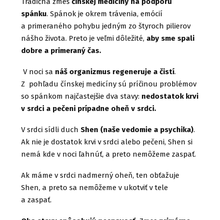
Tradičná zmes
čínskej medicíny na podporu
spánku
. Spánok je okrem trávenia, emócií
a primeraného pohybu jedným zo štyroch pilierov
nášho života. Preto je veľmi dôležité,
aby sme spali
dobre a primeraný čas.
V noci sa
náš organizmus regeneruje a čistí
.
Z pohľadu čínskej medicíny sú príčinou problémov
so spánkom najčastejšie dva stavy:
nedostatok krvi
v srdci a pečeni prípadne oheň v srdci.
V srdci sídli duch
Shen (naše vedomie a psychika)
.
Ak nie je dostatok krvi v srdci alebo pečeni, Shen si
nemá kde v noci ľahnúť, a preto nemôžeme zaspať.
Ak máme v srdci nadmerný oheň, ten obťažuje
Shen, a preto sa nemôžeme v ukotviť v tele
a zaspať.