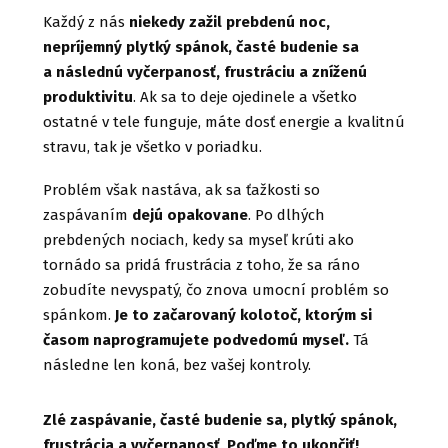
Každý z nás
niekedy zažil prebdenú noc,
nepríjemný plytký spánok, časté budenie sa
a následnú vyčerpanosť, frustráciu a zníženú
produktivitu
. Ak sa to deje ojedinele a všetko
ostatné v tele funguje, máte dosť energie a kvalitnú
stravu, tak je všetko v poriadku.
Problém však nastáva, ak sa ťažkosti so
zaspávaním
dejú opakovane
. Po dlhých
prebdených nociach, kedy sa myseľ krúti ako
tornádo sa pridá frustrácia z toho, že sa ráno
zobudíte nevyspatý, čo znova umocní problém so
spánkom.
Je to začarovaný kolotoč, ktorým si
časom naprogramujete podvedomú myseľ.
Tá
následne len koná, bez vašej kontroly.
Zlé zaspávanie, časté budenie sa, plytký spánok,
frustrácia a vyčerpanosť
.
Poďme to ukončiť!