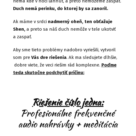
nemá kde v noci ľahnúť, a preto nemôžeme zaspať.
Duch nemá perinku, do ktorej by sa zanoril.
Ak máme v srdci
nadmerný oheň, ten obťažuje
Shen,
a preto sa náš duch nemôže v tele ukotviť
a zaspať.
Aby sme tieto problémy nadobro vyriešili, vytvoril
som pre
Vás dve riešenia
. Ak ma sledujete dlhšie,
dobre viete, že veci riešim rád komplexne.
Poďme
teda skutočne podchytiť príčinu:
Riešenie číslo jedna:
Profesionálne frekvenčné
audio nahrávky + meditácia