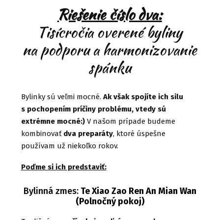
Riešenie číslo dva:
Tisícročia overené byliny
na podporu a harmonizovanie
spánku
Bylinky sú veľmi mocné.
Ak však spojíte ich silu
s pochopením príčiny problému, vtedy sú
extrémne mocné:)
V našom prípade budeme
kombinovať
dva preparáty
, ktoré úspešne
používam už niekoľko rokov.
Poďme si ich predstaviť:
Bylinná zmes:
Te Xiao Zao Ren An Mian Wan
(Polnočný pokoj)