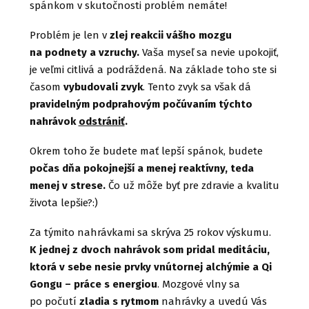
spánkom v skutočnosti problém nemáte!
Problém je len v
zlej reakcii vášho mozgu
na podnety a vzruchy.
Vaša myseľ sa nevie upokojiť,
je veľmi citlivá a podráždená. Na základe toho ste si
časom
vybudovali zvyk
. Tento zvyk sa však dá
pravidelným podprahovým počúvaním týchto
nahrávok
odstrániť
.
Okrem toho že budete mať lepší spánok, budete
počas dňa pokojnejší a menej reaktívny, teda
menej v strese.
Čo už môže byť pre zdravie a kvalitu
života lepšie?:)
Za týmito nahrávkami sa skrýva 25 rokov výskumu.
K jednej z dvoch nahrávok som pridal meditáciu,
ktorá v sebe nesie prvky vnútornej alchýmie a Qi
Gongu – práce s energiou
. Mozgové vlny sa
po počutí
zladia s rytmom
nahrávky a uvedú Vás