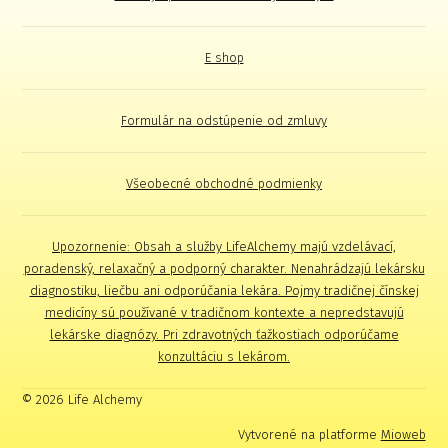
E shop
Formulár na odstúpenie od zmluvy
Všeobecné obchodné podmienky
Upozornenie: Obsah a služby LifeAlchemy majú vzdelávací,
poradenský, relaxačný a podporný charakter. Nenahrádzajú lekársku
diagnostiku, liečbu ani odporúčania lekára. Pojmy tradičnej čínskej
medicíny sú používané v tradičnom kontexte a nepredstavujú
lekárske diagnózy. Pri zdravotných ťažkostiach odporúčame
konzultáciu s lekárom.
© 2026 Life Alchemy
Vytvorené na platforme
Mioweb