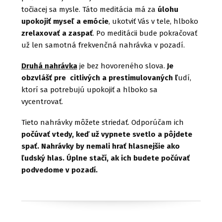
točiacej sa mysle. Táto meditácia má za
úlohu
upokojiť myseľ a emócie
, ukotviť Vás v tele, hlboko
zrelaxovať a zaspať
. Po meditácii bude pokračovať
už len samotná frekvenčná nahrávka v pozadí.
Druhá nahrávka
je bez hovoreného slova.
Je
obzvlášť pre citlivých a prestimulovaných ľ
udí,
ktorí sa potrebujú upokojiť a hlboko sa
vycentrovať.
Tieto nahrávky môžete striedať. Odporúčam ich
počúvať vtedy, keď už vypnete svetlo a pôjdete
spať. Nahrávky by nemali hrať hlasnejšie ako
ľudský hlas. Úplne stačí, ak ich budete počúvať
podvedome v pozadí.