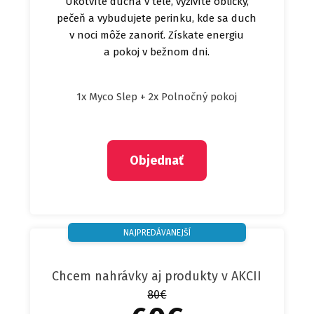
Ukotvíte ducha v tele, vyživíte obličky,
pečeň a vybudujete perinku, kde sa duch
v noci môže zanoriť. Získate energiu
a pokoj v bežnom dni.
1x Myco Slep + 2x Polnočný pokoj
Objednať
NAJPREDÁVANEJŠÍ
Chcem nahrávky aj produkty v AKCII
80€