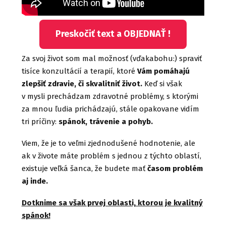
Preskočiť text a OBJEDNAŤ !
Za svoj život som mal možnosť (vďakabohu:) spraviť
tisíce konzultácií a terapií, ktoré
Vám pomáhajú
zlepšiť zdravie, či skvalitniť život.
Keď si však
v mysli prechádzam zdravotné problémy, s ktorými
za mnou ľudia prichádzajú, stále opakovane vidím
tri príčiny:
spánok, trávenie a pohyb.
Viem, že je to veľmi zjednodušené hodnotenie, ale
ak v živote máte problém s jednou z týchto oblastí,
existuje veľká šanca, že budete mať
časom problém
aj inde.
Dotknime sa však prvej oblasti, ktorou je kvalitný
spánok!