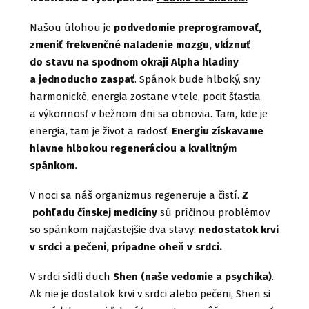
Našou úlohou je
podvedomie preprogramovať,
zmeniť frekvenčné naladenie mozgu, vkĺznuť
do stavu na spodnom okraji Alpha hladiny
a jednoducho zaspať
. Spánok bude hlboký, sny
harmonické, energia zostane v tele, pocit šťastia
a výkonnosť v bežnom dni sa obnovia. Tam, kde je
energia, tam je život a radosť.
Energiu získavame
hlavne hlbokou regeneráciou a kvalitným
spánkom.
V noci sa náš organizmus regeneruje a čistí.
Z
pohľadu čínskej medicíny
sú príčinou problémov
so spánkom najčastejšie dva stavy:
nedostatok krvi
v srdci a pečeni, prípadne oheň v srdci.
V srdci sídli duch
Shen (naše vedomie a psychika)
.
Ak nie je dostatok krvi v srdci alebo pečeni, Shen si