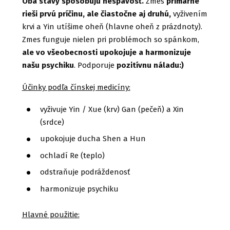
Oba stavy spôsobujú nespavosť.
Zmes
primárne
rieši prvú príčinu, ale čiastočne aj druhú,
vyživením
krvi a Yin utíšime oheň (hlavne oheň z prázdnoty).
Zmes funguje nielen pri problémoch so spánkom,
ale vo všeobecnosti upokojuje a harmonizuje
našu psychiku
. Podporuje
pozitívnu náladu:)
Účinky podľa čínskej medicíny:
vyživuje Yin / Xue (krv) Gan (pečeň) a Xin
(srdce)
upokojuje ducha Shen a Hun
ochladí Re (teplo)
odstraňuje podráždenosť
harmonizuje psychiku
Hlavné použitie: