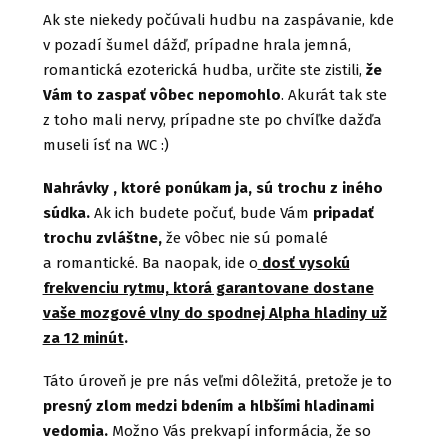
Ak ste niekedy počúvali hudbu na zaspávanie, kde
v pozadí šumel dážď, prípadne hrala jemná,
romantická ezoterická hudba, určite ste zistili,
že
Vám to zaspať vôbec nepomohlo
. Akurát tak ste
z toho mali nervy, prípadne ste po chvíľke dažďa
museli ísť na WC :)
Nahrávky , ktoré ponúkam ja, sú trochu z iného
súdka.
Ak ich budete počuť, bude Vám
pripadať
trochu zvláštne,
že vôbec nie sú pomalé
a romantické. Ba naopak, ide o
dosť vysokú
frekvenciu rytmu, ktorá garantovane dostane
vaše mozgové vlny do spodnej Alpha hladiny už
za 12 minút
.
Táto úroveň je pre nás veľmi dôležitá, pretože je to
presný zlom medzi bdením a hlbšími hladinami
vedomia.
Možno Vás prekvapí informácia, že so