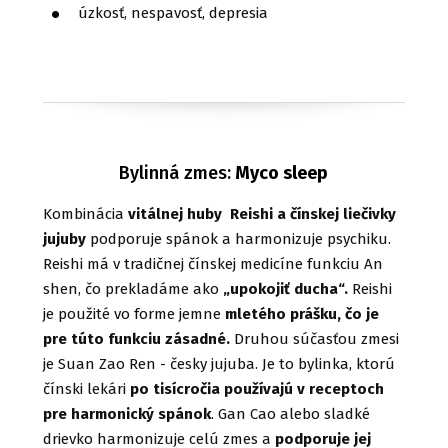
úzkosť, nespavosť, depresia
Bylinná zmes:
Myco sleep
Kombinácia
vitálnej huby Reishi a čínskej liečivky
jujuby
podporuje spánok a harmonizuje psychiku.
Reishi má v tradičnej čínskej medicíne funkciu An
shen, čo prekladáme ako
„upokojiť ducha“.
Reishi
je použité vo forme jemne
mletého prášku, čo je
pre túto funkciu zásadné.
Druhou súčasťou zmesi
je Suan Zao Ren - česky jujuba. Je to bylinka, ktorú
čínski lekári
po tisícročia používajú v receptoch
pre harmonický spánok
. Gan Cao alebo sladké
drievko harmonizuje celú zmes a
podporuje jej