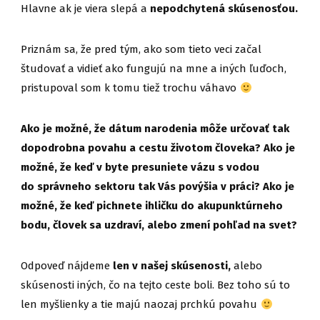
Hlavne ak je viera slepá a
nepodchytená skúsenosťou.
Priznám sa, že pred tým, ako som tieto veci začal
študovať a vidieť ako fungujú na mne a iných ľuďoch,
pristupoval som k tomu tiež trochu váhavo
Ako je možné, že dátum narodenia môže určovať tak
dopodrobna povahu a cestu životom človeka? Ako je
možné, že keď v byte presuniete vázu s vodou
do správneho sektoru tak Vás povýšia v práci? Ako je
možné, že keď pichnete ihličku do akupunktúrneho
bodu, človek sa uzdraví, alebo zmení pohľad na svet?
Odpoveď nájdeme
len v našej skúsenosti,
alebo
skúsenosti iných, čo na tejto ceste boli. Bez toho sú to
len myšlienky a tie majú naozaj prchkú povahu