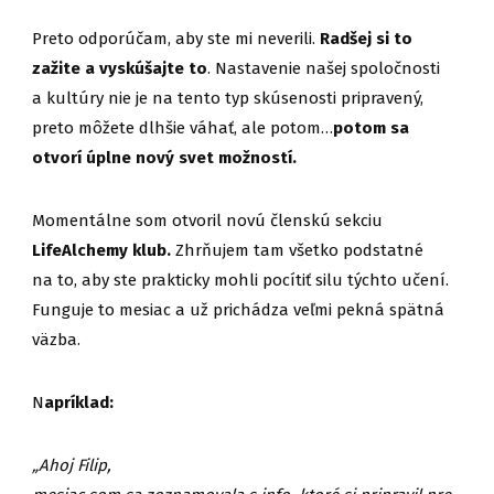
Preto odporúčam, aby ste mi neverili.
Radšej si to
zažite a vyskúšajte to
. Nastavenie našej spoločnosti
a kultúry nie je na tento typ skúsenosti pripravený,
preto môžete dlhšie váhať, ale potom…
potom sa
otvorí úplne nový svet možností.
Momentálne som otvoril novú členskú sekciu
LifeAlchemy klub.
Zhrňujem tam všetko podstatné
na to, aby ste prakticky mohli pocítiť silu týchto učení.
Funguje to mesiac a už prichádza veľmi pekná spätná
väzba.
N
apríklad:
„Ahoj Filip,