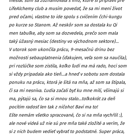
mesiac som sa zoznamovala s info, ktoré si pripravil pre
LifeAlchemy club a musím povedať, že sa mi mení život
pred očami, vlastne to ide spolu s cvičením čchi-kungu
po kurze so Stanom. Až neskôr som sa dostala ku Qi
men tabuľke, aby som sa dozvedela, prečo som mala
taký úžasný mesiac (destiny vo východnom sektore)…
V utorok som ukončila prácu, 9-mesačnú drinu bez
možnosti sebauplatnenia (ďakujem, veľa som sa naučila),
pri rozlúčke som zistila, koľko ľudí ma má rado, hoci som
si vždy pripadala ako tieň…a hneď v sobotu som dostala
ponuku na prácu, ktorá je šitá na mňa, až som sa štípala,
či sa mi nesníva. Ľudia začali byť ku mne milí, všímajú si
ma, pýtajú sa, čo sa si mnou stalo…toľkokrát za deň
pocítim radosť len tak z ničoho! Baví ma to!
Ešte nemám všetko spracované, čo si na mňa vychŕlil :),
ale nové videá už nie sú pre mňa také zložité a verím, že
si z nich budem vedieť vybrať to podstatné. Super práca,