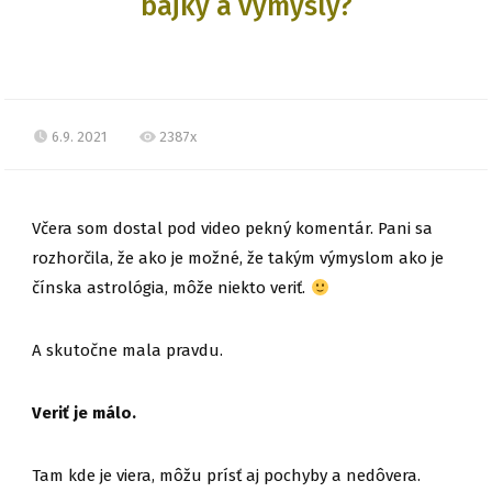
bájky a výmysly?
6.9. 2021
2387x
Včera som dostal pod video pekný komentár. Pani sa
rozhorčila, že ako je možné, že takým výmyslom ako je
čínska astrológia, môže niekto veriť.
A skutočne mala pravdu.
Veriť je málo.
Tam kde je viera, môžu prísť aj pochyby a nedôvera.