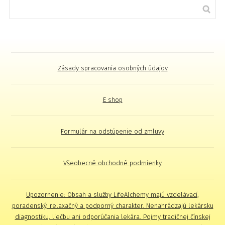
Zásady spracovania osobných údajov
E shop
Formulár na odstúpenie od zmluvy
Všeobecné obchodné podmienky
Upozornenie: Obsah a služby LifeAlchemy majú vzdelávací,
poradenský, relaxačný a podporný charakter. Nenahrádzajú lekársku
diagnostiku, liečbu ani odporúčania lekára. Pojmy tradičnej čínskej