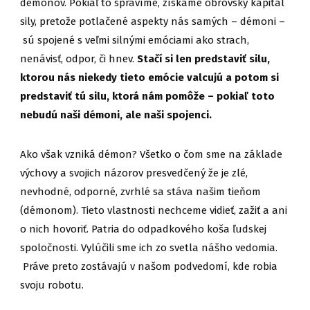
démonov. Pokiaľ to spravíme, získame obrovský kapitál
sily, pretože potlačené aspekty nás samých – démoni –
sú spojené s veľmi silnými emóciami ako strach,
nenávisť, odpor, či hnev.
Stačí si len predstaviť silu,
ktorou nás niekedy tieto emócie valcujú a potom si
predstaviť tú silu, ktorá nám pomôže – pokiaľ toto
nebudú naši démoni, ale naši spojenci.
Ako však vzniká démon? Všetko o čom sme na základe
výchovy a svojich názorov presvedčený že je zlé,
nevhodné, odporné, zvrhlé sa stáva našim tieňom
(démonom). Tieto vlastnosti nechceme vidieť, zažiť a ani
o nich hovoriť. Patria do odpadkového koša ľudskej
spoločnosti. Vylúčili sme ich zo svetla nášho vedomia.
Práve preto zostávajú v našom podvedomí, kde robia
svoju robotu.