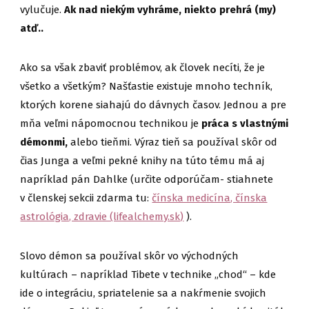
vylučuje.
Ak nad niekým vyhráme, niekto prehrá (my)
atď..
Ako sa však zbaviť problémov, ak človek necíti, že je
všetko a všetkým? Našťastie existuje mnoho techník,
ktorých korene siahajú do dávnych časov. Jednou a pre
mňa veľmi nápomocnou technikou je
práca s vlastnými
démonmi,
alebo tieňmi. Výraz tieň sa používal skôr od
čias Junga a veľmi pekné knihy na túto tému má aj
napríklad pán Dahlke (určite odporúčam- stiahnete
v členskej sekcii zdarma tu:
čínska medicína, čínska
astrológia, zdravie (lifealchemy.sk)
).
Slovo démon sa používal skôr vo východných
kultúrach – napríklad Tibete v technike „chod“ – kde
ide o integráciu, spriatelenie sa a nakŕmenie svojich