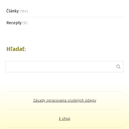
Články
(164)
Recepty
(8)
Hľadať:
Zásady spracovania osobných údajov
E shop