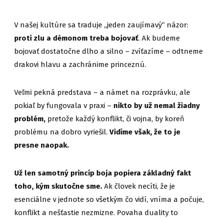
V našej kultúre sa traduje „jeden zaujímavý“ názor:
proti zlu a démonom treba bojovať
. Ak budeme
bojovať dostatočne dlho a silno – zvíťazíme – odtneme
drakovi hlavu a zachránime princeznú.
Veľmi pekná predstava – a námet na rozprávku, ale
pokiaľ by fungovala v praxi –
nikto by už nemal žiadny
problém,
pretože každý konflikt, či vojna, by koreň
problému na dobro vyriešil.
Vidíme však, že to je
presne naopak.
Už len samotný princíp boja popiera základný fakt
toho, kým skutočne sme.
Ak človek necíti, že je
esenciálne v jednote so všetkým čo vidí, vníma a počuje,
konflikt a nešťastie nezmizne. Povaha duality to