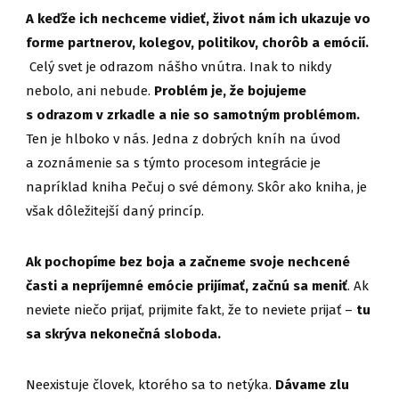
A keďže ich nechceme vidieť, život nám ich ukazuje vo
forme partnerov, kolegov, politikov, chorôb a emócií.
Celý svet je odrazom nášho vnútra. Inak to nikdy
nebolo, ani nebude.
Problém je, že bojujeme
s odrazom v zrkadle a nie so samotným problémom.
Ten je hlboko v nás. Jedna z dobrých kníh na úvod
a zoznámenie sa s týmto procesom integrácie je
napríklad kniha Pečuj o své démony. Skôr ako kniha, je
však dôležitejší daný princíp.
Ak pochopíme bez boja a začneme svoje nechcené
časti a nepríjemné emócie prijímať, začnú sa meniť
. Ak
neviete niečo prijať, prijmite fakt, že to neviete prijať –
tu
sa skrýva nekonečná sloboda.
Neexistuje človek, ktorého sa to netýka.
Dávame zlu