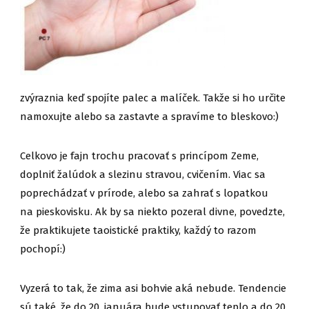
zvýraznia keď spojíte palec a malíček. Takže si ho určite
namoxujte alebo sa zastavte a spravíme to bleskovo:)
Celkovo je fajn trochu pracovať s princípom Zeme,
doplniť žalúdok a slezinu stravou, cvičením. Viac sa
poprechádzať v prírode, alebo sa zahrať s lopatkou
na pieskovisku. Ak by sa niekto pozeral divne, povedzte,
že praktikujete taoistické praktiky, každý to razom
pochopí:)
Vyzerá to tak, že zima asi bohvie aká nebude. Tendencie
sú také, že do 20. januára bude vstupovať teplo a do 20.