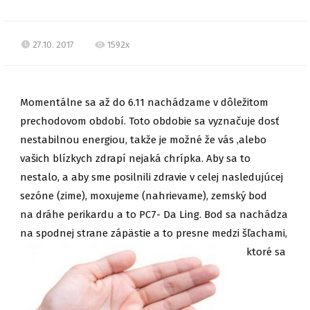
27.10. 2017
1592x
Momentálne sa až do 6.11 nachádzame v dôležitom
prechodovom období. Toto obdobie sa vyznačuje dosť
nestabilnou energiou, takže je možné že vás ,alebo
vašich blízkych zdrapí nejaká chrípka. Aby sa to
nestalo, a aby sme posilnili zdravie v celej nasledujúcej
sezóne (zime), moxujeme (nahrievame), zemský bod
na dráhe perikardu a to PC7- Da Ling. Bod sa nachádza
na spodnej strane zápästie a to
presne medzi šľachami,
ktoré sa