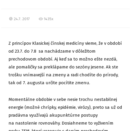
24.7. 2017
1435x
Z princípov Klasickej čínskej medicíny vieme, že v období
od 23.7. do 7.8 sa nachádzame v dôležitom
prechodovom období. Aj keď sa to možno ešte nezdá,
ale pomaličky sa preklápame do sezóny jesene. Ak ste
trošku vnímavejší na zmeny a radi chodíte do prírody,
tak od 7. augusta určite pocítite zmenu.
Momentálne obdobie v sebe nesie trochu nestabilnej
energie (možné chrípky, epidémie, virózy), preto sa už od
pradávna využívajú akupunktúrne postupy
na nastolenie rovnováhy. Dosiahneme to vyživením