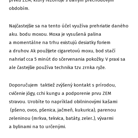
prvku ZEM, ktorý rezonuje s daným prechodovým
obdobím.
Najčastejšie sa na tento účel využíva prehriatie daného
aku. bodu moxou. Moxa je vysušená palina
a momentálne na trhu existujú desiatky foriem
a druhov. Ak použijete cigaretovú moxu, bod stačí
nahriať cca 5 minút do sčervenania pokožky. V praxi sa
ale častejšie používa technika tzv. zrnka ryže.
Doporučujem taktiež zvýšený kontakt s prírodou,
cvičenie jógy, cchi kungu a podporenie prvu ZEM
stravou. Urobíte to napríklad obilninovými kašami
(pšeno, ovos, pšenica, jačmeň, kukurica), parenou
zeleninou (mrkva, tekvica, batáty, zeler..), vývarmi
a bylinami na to určenými.