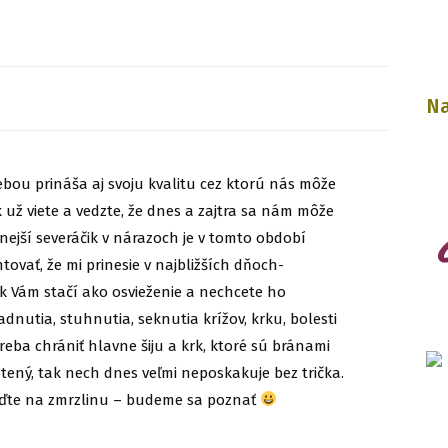
Na
sebou prináša aj svoju kvalitu cez ktorú nás môže
k už viete a vedzte, že dnes a zajtra sa nám môže
lnejší severáčik v nárazoch je v tomto období
tovať, že mi prinesie v najbližších dňoch-
Ak Vám stačí ako osvieženie a nechcete ho
dnutia, stuhnutia, seknutia krížov, krku, bolesti
treba chrániť hlavne šiju a krk, ktoré sú bránami
potený, tak nech dnes veľmi neposkakuje bez trička.
hoďte na zmrzlinu – budeme sa poznať