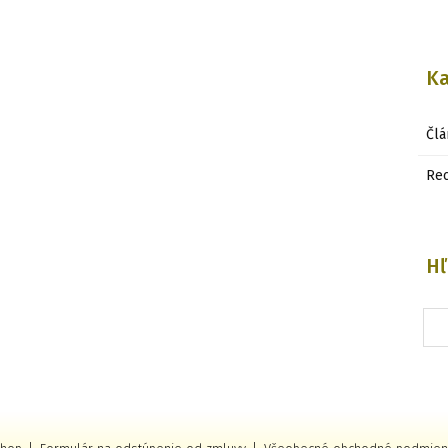
Ka
Člá
Re
Hľ