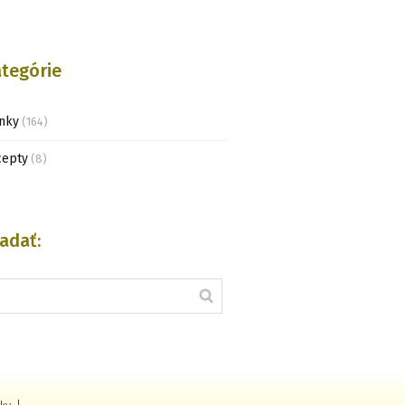
tegórie
nky
(164)
cepty
(8)
adať: