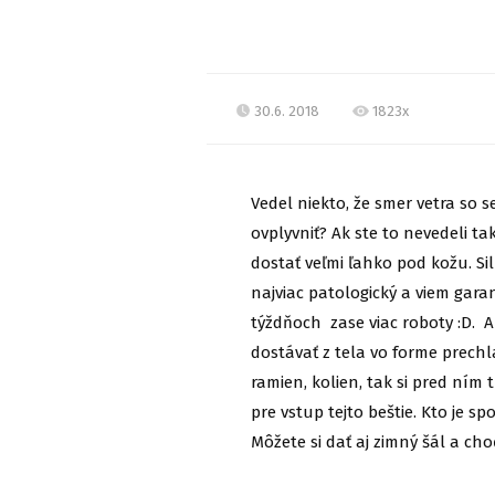
30.6. 2018
1823x
Vedel niekto, že smer vetra so 
ovplyvniť? Ak ste to nevedeli ta
dostať veľmi ľahko pod kožu. Si
najviac patologický a viem garan
týždňoch zase viac roboty :D. 
dostávať z tela vo forme prechla
ramien, kolien, tak si pred ním 
pre vstup tejto beštie. Kto je s
Môžete si dať aj zimný šál a c