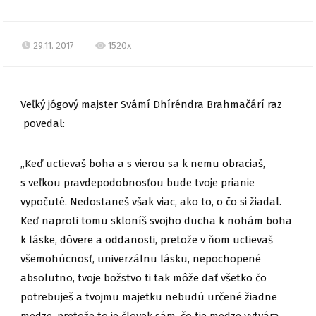
29.11. 2017
1520x
Veľký jógový majster Svámí Dhíréndra Brahmačárí raz
povedal:
„Keď uctievaš boha a s vierou sa k nemu obraciaš,
s veľkou pravdepodobnosťou bude tvoje prianie
vypočuté. Nedostaneš však viac, ako to, o čo si žiadal.
Keď naproti tomu skloníš svojho ducha k nohám boha
k láske, dôvere a oddanosti, pretože v ňom uctievaš
všemohúcnosť, univerzálnu lásku, nepochopené
absolutno, tvoje božstvo ti tak môže dať všetko čo
potrebuješ a tvojmu majetku nebudú určené žiadne