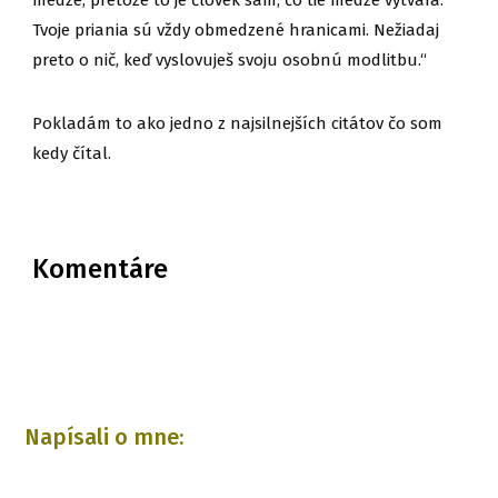
medze, pretože to je človek sám, čo tie medze vytvára.
Tvoje priania sú vždy obmedzené hranicami. Nežiadaj
preto o nič, keď vyslovuješ svoju osobnú modlitbu.“
Pokladám to ako jedno z najsilnejších citátov čo som
kedy čítal.
Komentáre
Napísali o mne: