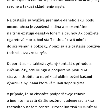
nesie zvýšenú odolnosť pred chorobami v nasledujúcej
sezóne a taktiež skľudnenie mysle.
Najčastejšie sa využíva prehriatie daného aku. bodu
moxou. Moxa je vysušená palina a momentálne
na trhu existujú desiatky foriem a druhov. Ak použijete
cigaretovú moxu, bod stačí nahriať cca 5 minút
do sčervenania pokožky. V praxi sa ale častejšie používa
technika tzv. zrnka ryže.
Doporučujeme taktiež zvýšený kontakt s prírodou,
cvičenie jógy, cchi kungu a podporenie prvu ZEM
stravou. Urobíte to napríklad obilninovými kašami,
vývarmi a bylinami ktoré vám radi doporučíme.
V prípade, že sa chystáte podporiť svoje zdravie
a imunitu na celú ďalšiu sezónu, budeme radi ak sa
zastavíte v našom centre. Procedúra trvá 10 minút aj