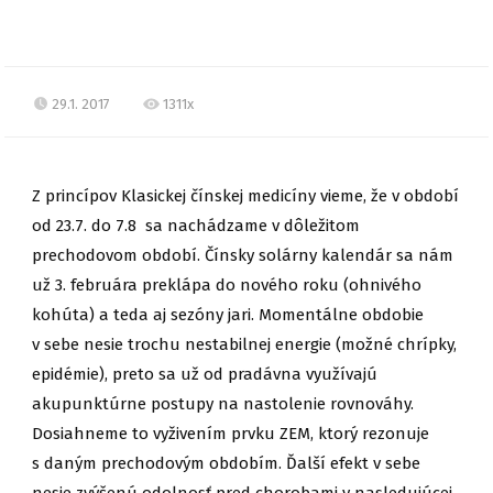
29.1. 2017
1311x
Z princípov Klasickej čínskej medicíny vieme, že v období
od 23.7. do 7.8 sa nachádzame v dôležitom
prechodovom období. Čínsky solárny kalendár sa nám
už 3. februára preklápa do nového roku (ohnivého
kohúta) a teda aj sezóny jari. Momentálne obdobie
v sebe nesie trochu nestabilnej energie (možné chrípky,
epidémie), preto sa už od pradávna využívajú
akupunktúrne postupy na nastolenie rovnováhy.
Dosiahneme to vyživením prvku ZE
M, ktorý rezonuje
s daným prechodovým obdobím. Ďalší efekt v sebe