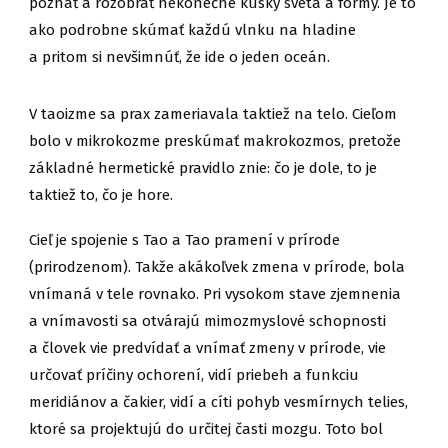
poznať a rozobrať nekonečné kúsky sveta a formy. Je to
ako podrobne skúmať každú vlnku na hladin
e
a pritom si nevšimnúť, že ide o jeden oceán.
V taoizme sa prax zameriavala taktiež na telo. Cieľom
bolo v mikrokozme preskúmať makrokozmos, pretože
základné hermetické pravidlo znie: čo je dole, to je
taktiež to, čo je hore.
Cieľ je spojenie s Tao a Tao pramení v prírode
(prirodzenom). Takže akákoľvek zmena v prírode, bola
vnímaná v tele rovnako. Pri vysokom stave zjemnenia
a vnímavosti sa otvárajú mimozmyslové schopnosti
a človek vie predvídať a vnímať zmeny v prírode, vie
určovať príčiny ochorení, vidí priebeh a funkciu
meridiánov a čakier, vidí a cíti pohyb vesmírnych telies,
ktoré sa projektujú do určitej časti mozgu. Toto bol