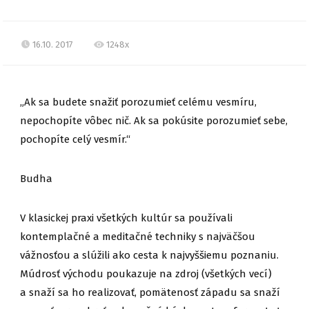
16.10. 2017
1248x
„Ak sa budete snažiť porozumieť celému vesmíru,
nepochopíte vôbec nič. Ak sa pokúsite porozumieť sebe,
pochopíte celý vesmír.“
Budha
V klasickej praxi všetkých kultúr sa používali
kontemplačné a meditačné techniky s najväčšou
vážnosťou a slúžili ako cesta k najvyššiemu poznaniu.
Múdrosť východu poukazuje na zdroj (všetkých vecí)
a snaží sa ho realizovať, pomätenosť západu sa snaží