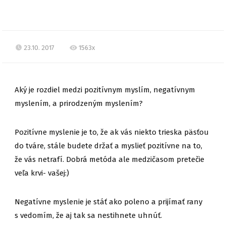
23.10. 2017
1563x
Aký je rozdiel medzi pozitívnym myslím, negatívnym
myslením, a prirodzeným myslením?
Pozitívne myslenie je to, že ak vás niekto trieska päsťou
do tváre, stále budete držať a myslieť pozitívne na to,
že vás netrafí. Dobrá metóda ale medzičasom pretečie
veľa krvi- vašej:)
Negatívne myslenie je stáť ako poleno a prijímať rany
s vedomím, že aj tak sa nestihnete uhnúť.