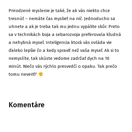
Prirodzené myslenie je také, že ak vás niekto chce
tresnúť – nemáte čas myslieť na nič. Jednoducho sa
uhnete a ak je treba tak mu jednu vypálite skôr. Preto
sa v technikách boja a sebarozvoja preferovala kľudná
a nehybná myseľ. Inteligencia ktorá vás ovláda vie
ďaleko lepšie čo a kedy spraviť než vaša myseľ. Ak si to
nemyslíte, tak skúste vedome zadržať dych na 10
minút. Niečo vás rýchlo presvedčí o opaku. Tak prečo
tomu neveriť?
Komentáre