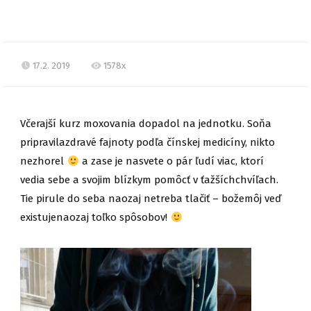
17.2. 2019
1578x
Včerajší kurz moxovania dopadol na jednotku. Soňa
pripravilazdravé fajnoty podľa čínskej medicíny, nikto
nezhorel
a zase je nasvete o pár ľudí viac, ktorí
vedia sebe a svojim blízkym pomôcť v ťažšíchchvíľach.
Tie pirule do seba naozaj netreba tlačiť – božemôj veď
existujenaozaj toľko spôsobov!