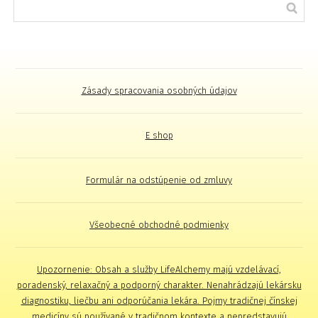
Zásady spracovania osobných údajov
E shop
Formulár na odstúpenie od zmluvy
Všeobecné obchodné podmienky
Upozornenie: Obsah a služby LifeAlchemy majú vzdelávací,
poradenský, relaxačný a podporný charakter. Nenahrádzajú lekársku
diagnostiku, liečbu ani odporúčania lekára. Pojmy tradičnej čínskej
medicíny sú používané v tradičnom kontexte a nepredstavujú