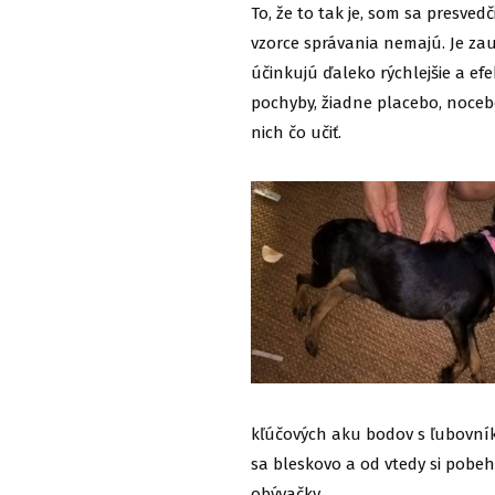
To, že to tak je, som sa presvedč
vzorce správania nemajú. Je zau
účinkujú ďaleko rýchlejšie a efe
pochyby, žiadne placebo, noce
nich čo učiť.
kľúčových aku bodov s ľubovníko
sa bleskovo a od vtedy si pobeh
obývačky.