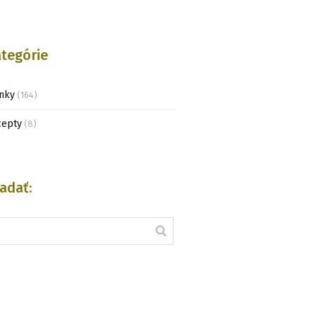
tegórie
nky
(164)
cepty
(8)
adať: