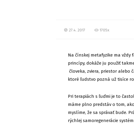
27.4. 2017
1705x
Na čínskej metafyzike ma vždy f
princípy, dokáže ju použiť tak
človeka, zviera, priestor alebo
ktoré ľudstvo pozná už tisíce ro
Pri terapiách s ľuďmi je to čas
máme plno predstáv o tom, ako b
myslíme, že sa správať bude. P
rýchlej samoregenerácie systém