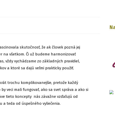
Na
ascinovala skutočnosť, že ak človek pozná jej
mer na všetkom. Či už budeme harmonizovať
 čas, vždy vychádzame zo základných pravidiel,
kov a ktoré sa dajú veľmi prakticky použiť.
tokrát trochu komplikovanejšie, pretože každý
y veci mali fungovať, ako sa svet správa a ako si
ráve tieto koncepty nás závažne vzďaľujú od
u a teda od úspešného vyliečenia.