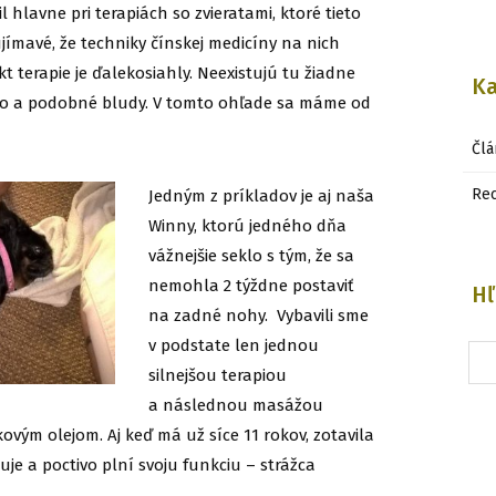
il hlavne pri terapiách so zvieratami, ktoré tieto
jímavé, že techniky čínskej medicíny na nich
kt terapie je ďalekosiahly. Neexistujú tu žiadne
Ka
bo a podobné bludy. V tomto ohľade sa máme od
Člá
Re
J
edným z príkladov je aj naša
Winny, ktorú jedného dňa
vážnejšie seklo s tým, že sa
nemohla 2 týždne postaviť
Hľ
na zadné nohy. Vybavili sme
v podstate len jednou
silnejšou terapiou
a následnou masážou
vým olejom. Aj keď má už síce 11 rokov, zotavila
uje a poctivo plní svoju funkciu – strážca