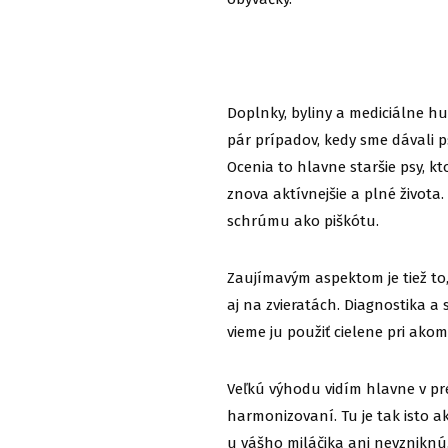
Doplnky, byliny a mediciálne hub
pár prípadov, kedy sme dávali 
Ocenia to hlavne staršie psy, k
znova aktívnejšie a plné života
schrúmu ako piškótu.
Zaujímavým aspektom je tiež to
aj na zvieratách. Diagnostika a
vieme ju použiť cielene pri ako
Veľkú výhodu vidím hlavne v pr
harmonizovaní. Tu je tak isto a
u vášho miláčika ani nevzniknú