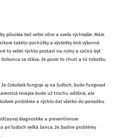
y pôsobia tiež veľmi silne a oveľa rýchlejšie. Mám
psíkom takéto pochúťky a výsledky boli výborné.
toré to veľmi rýchlo postaví na nohy a začnú byť
. Dokonca sa stáva, že psom to chutí a tú tobolku
, že čokoľvek funguje aj na ľuďoch, bude fungovať
 samotná terapia bude už trochu odlišná, ale
mkoľvek probléme a rýchlo dať všetko do poriadku.
edčasnej diagnostike a preventívnom
ko pri ľuďoch veľká šanca, že žiadne problémy
.