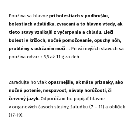
Používa sa hlavne
pri bolestiach v podbrušku,
bolestiach v žalúdku, zvracaní a to hlavne vtedy, ak
tieto stavy vznikajú z vyčerpania a chladu. Lieči
bolesti v krížoch, nočné pomočovanie, opuchy nôh,
problémy s udržaním moči
… Pri vážnejších stavoch sa
používa odvar z 3,5 až 11 g za deň.
Zaraďujte ho však
opatrnejšie, ak máte príznaky, ako
nočné potenie, nespavosť, návaly horúčosti, či
červený jazyk.
Odporúčam ho popíjať hlavne
v orgánových časoch sleziny, žalúdku (7 – 11) a obličiek
(17-19).