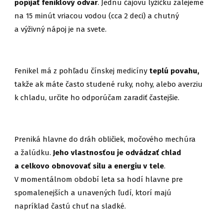
popíjať feniklový odvar
. Jednu čajovú lyžičku zalejeme
na 15 minút vriacou vodou (cca 2 deci) a chutný
a výživný nápoj je na svete.
Fenikel má z pohľadu čínskej medicíny
teplú povahu,
takže ak máte často studené ruky, nohy, alebo averziu
k chladu, určite ho odporúčam zaradiť častejšie.
Preniká hlavne do dráh obličiek, močového mechúra
a žalúdku.
Jeho vlastnosťou je odvádzať chlad
a celkovo obnovovať silu a energiu v tele
.
V momentálnom období leta sa hodí hlavne pre
spomalenejších a unavených ľudí, ktorí majú
napríklad častú chuť na sladké.