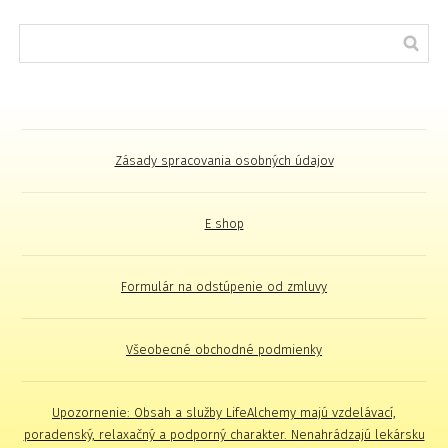
Zásady spracovania osobných údajov
E shop
Formulár na odstúpenie od zmluvy
Všeobecné obchodné podmienky
Upozornenie: Obsah a služby LifeAlchemy majú vzdelávací,
poradenský, relaxačný a podporný charakter. Nenahrádzajú lekársku