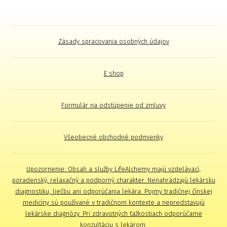
Zásady spracovania osobných údajov
E shop
Formulár na odstúpenie od zmluvy
Všeobecné obchodné podmienky
Upozornenie: Obsah a služby LifeAlchemy majú vzdelávací,
poradenský, relaxačný a podporný charakter. Nenahrádzajú lekársku
diagnostiku, liečbu ani odporúčania lekára. Pojmy tradičnej čínskej
medicíny sú používané v tradičnom kontexte a nepredstavujú
lekárske diagnózy. Pri zdravotných ťažkostiach odporúčame
konzultáciu s lekárom.