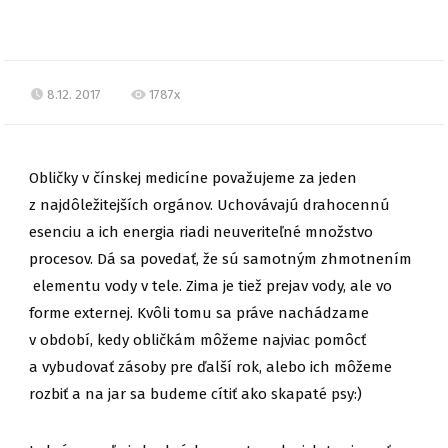
8.12. 2017
1787x
Obličky v čínskej medicíne považujeme za jeden
z najdôležitejších orgánov. Uchovávajú drahocennú
esenciu a ich energia riadi neuveriteľné množstvo
procesov. Dá sa povedať, že sú samotným zhmotnením
elementu vody v tele. Zima je tiež prejav vody, ale vo
forme externej. Kvôli tomu sa práve nachádzame
v období, kedy obličkám môžeme najviac pomôcť
a vybudovať zásoby pre ďalší rok, alebo ich môžeme
rozbiť a na jar sa budeme cítiť ako skapaté psy:)