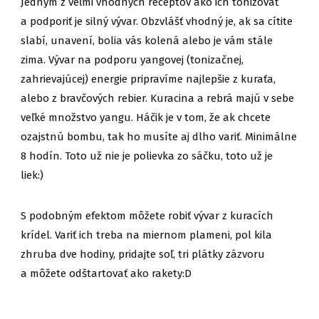
Jedným z veľmi vhodných receptov ako ich tonizovať
a podporiť je silný vývar. Obzvlášť vhodný je, ak sa cítite
slabí, unavení, bolia vás kolená alebo je vám stále
zima. Vývar na podporu yangovej (tonizačnej,
zahrievajúcej) energie pripravíme najlepšie z kuraťa,
alebo z bravčových rebier. Kuracina a rebrá majú v sebe
veľké množstvo yangu. Háčik je v tom, že ak chcete
ozajstnú bombu, tak ho musíte aj dlho variť. Minimálne
8 hodín. Toto už nie je polievka zo sáčku, toto už je
liek:)
S podobným efektom môžete robiť vývar z kuracích
krídel. Variť ich treba na miernom plameni, pol kila
zhruba dve hodiny, pridajte soľ, tri plátky zázvoru
a môžete odštartovať ako rakety:D