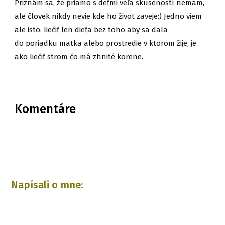
Priznám sa, že priamo s deťmi veľa skúseností nemám,
ale človek nikdy nevie kde ho život zaveje:) Jedno viem
ale isto: liečiť len dieťa bez toho aby sa dala
do poriadku matka alebo prostredie v ktorom žije, je
ako liečiť strom čo má zhnité korene.
Komentáre
Napísali o mne: