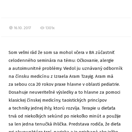
16.10. 2017
1301x
Som veľmi rád že som sa mohol včera v BA zúčastniť
celodenného seminára na tému: Očkovanie, alergie
a autoimunitné problémy. Viedol ju uznávaný odborník
na čínsku medicínu z Izraela Aram Tzayig. Aram má
za sebou cca 20 rokov praxe hlavne v oblasti pediatrie.
Dosahuje neuveriteľné výsledky a to hlavne za pomoci
klasickej čínskej medicíny, taoistických princípov
a techniky jednej ihly, ktorú rozvíja. Terapie u dieťaťa
trvá od niekoľkých sekúnd po niekoľko minút a použije
sa len
jedna tenučká ihlička. Predstava rodiča, že dieťa