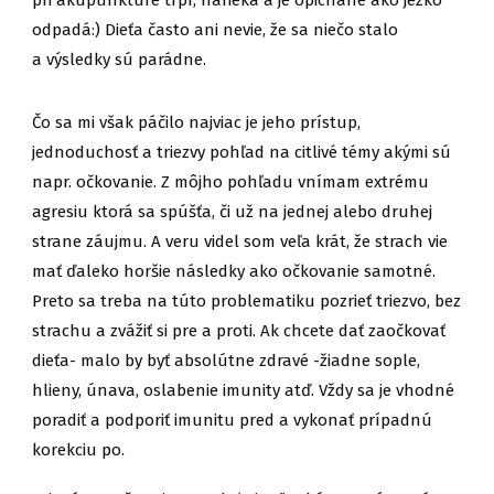
pri akupunktúre trpí, narieka a je opichané ako ježko
odpadá:) Dieťa často ani nevie, že sa niečo stalo
a výsledky sú parádne.
Čo sa mi však páčilo najviac je jeho prístup,
jednoduchosť a triezvy pohľad na citlivé témy akými sú
napr. očkovanie. Z môjho pohľadu vnímam extrému
agresiu ktorá sa spúšťa, či už na jednej alebo druhej
strane záujmu. A veru videl som veľa krát, že strach vie
mať ďaleko horšie následky ako očkovanie samotné.
Preto sa treba na túto problematiku pozrieť triezvo, bez
strachu a zvážiť si pre a proti. Ak chcete dať zaočkovať
dieťa- malo by byť absolútne zdravé -žiadne sople,
hlieny, únava, oslabenie imunity atď. Vždy sa je vhodné
poradiť a podporiť imunitu pred a vykonať prípadnú
korekciu po.