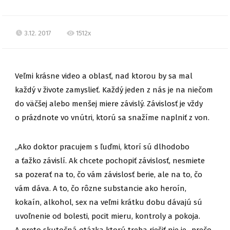
3.12. 2017
1512x
Veľmi krásne video a oblasť, nad ktorou by sa mal
každý v živote zamyslieť. Každý jeden z nás je na niečom
do väčšej alebo menšej miere závislý. Závislosť je vždy
o prázdnote vo vnútri, ktorú sa snažíme naplniť z von.
„Ako doktor pracujem s ľuďmi, ktorí sú dlhodobo
a ťažko závislí. Ak chcete pochopiť závislosť, nesmiete
sa pozerať na to, čo vám závislosť berie, ale na to, čo
vám dáva. A to, čo rôzne substancie ako heroín,
kokaín, alkohol, sex na veľmi krátku dobu dávajú sú
uvoľnenie od bolesti, pocit mieru, kontroly a pokoja.