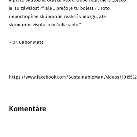
A preto skutočná otázka ktorú treba riešiť nie je „prečo
je tu závislosť ?“ ale „ prečo je tu bolesť ?“. Toto
nepochopíme skúmaním reakcií v mozgu, ale
skúmaním života, aký ľudia vedú.“
~ Dr. Gabor Mate
https://www.facebook.com/SustainableMan/videos/1015532
Komentáre