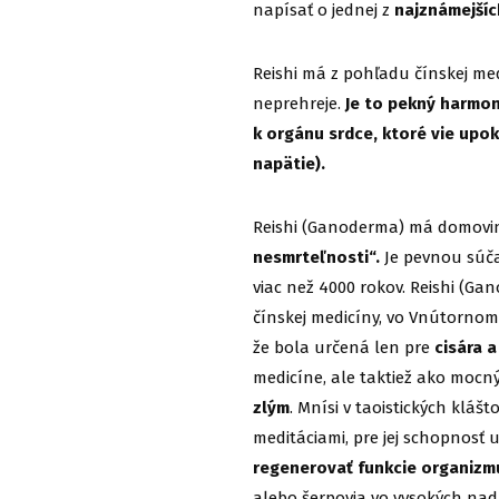
napísať o jednej z
najznámejších
Reishi má z pohľadu čínskej me
neprehreje.
Je to pekný harmoni
k orgánu srdce, ktoré vie upoko
napätie).
Reishi (Ganoderma) má domovinu
nesmrteľnosti“.
Je pevnou súča
viac než 4000 rokov. Reishi (Ga
čínskej medicíny, vo Vnútornom
že bola určená len pre
cisára a
medicíne, ale taktiež ako mocn
zlým
. Mnísi v taoistických kláš
meditáciami, pre jej schopnosť 
regenerovať funkcie organizmu
alebo šerpovia vo vysokých nad