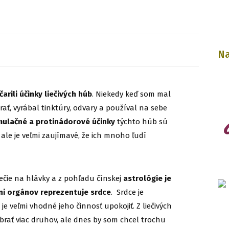
Na
čarili účinky liečivých húb
. Niekedy keď som mal
erať, vyrábal tinktúry, odvary a používal na sebe
ulačné a protinádorové účinky
týchto húb sú
ale je veľmi zaujímavé, že ich mnoho ľudí
čie na hlávky a z pohľadu čínskej
astrológie je
ni orgánov reprezentuje srdce
. Srdce je
o je veľmi vhodné jeho činnosť upokojiť. Z liečivých
rať viac druhov, ale dnes by som chcel trochu