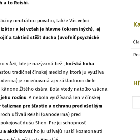
 a to Reishi.
dicíny neutrálnu povahu, takže Vás veľmi
Ka
zátor a jej vzťah je hlavne (okrem iných), aj
jiť a taktiež stíšiť ducha (uvoľniť psychické
Člá
Re
 v Ázii, kde je nazývaná tiež
„božská huba
sťou tradičnej čínskej medicíny, ktorá ju využíva
noderma) je zmieňovaná aj v základnom diele
Hľ
 kánone Žltého cisára. Bola vtedy natoľko vzácna,
 jeho rodinu
. A nebola využívaná len v čínskej
ý
talizman pre šťastie a ochranu pred všetkým
toroch užívali Reishi (Ganoderma) pred
upokojovať dušu Shen. Pre jej schopnosť
 a aktivizovať
ho ju užívajú ruskí kozmonauti
morských výškach Himalájí.