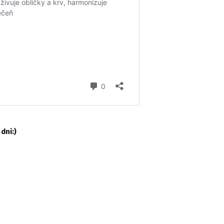
dni:)