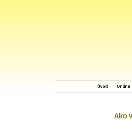
Úvod
Online 
Ako v