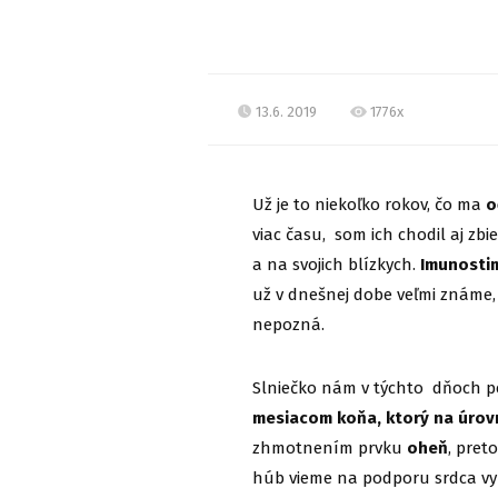
13.6. 2019
1776x
Už je to niekoľko rokov, čo ma
o
viac času, som ich chodil aj zbi
a na svojich blízkych.
Imunostim
už v dnešnej dobe veľmi známe, 
nepozná.
Slniečko nám v týchto dňoch pe
mesiacom koňa, ktorý na úrov
zhmotnením prvku
oheň
, pret
húb vieme na podporu srdca vyb