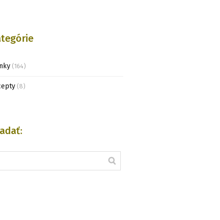
tegórie
nky
(164)
cepty
(8)
adať: