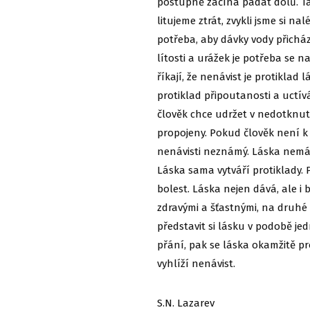
postupně začíná padat dolů. Takž
litujeme ztrát, zvykli jsme si na
potřeba, aby dávky vody přicháze
lítosti a urážek je potřeba se n
říkají, že nenávist je protiklad 
protiklad připoutanosti a uctíván
člověk chce udržet v nedotknut
propojeny. Pokud člověk není k
nenávisti neznámý. Láska nemá 
Láska sama vytváří protiklady.
bolest. Láska nejen dává, ale i b
zdravými a šťastnými, na druhé s
představit si lásku v podobě jedn
přání, pak se láska okamžitě p
vyhlíží nenávist.
S.N. Lazarev