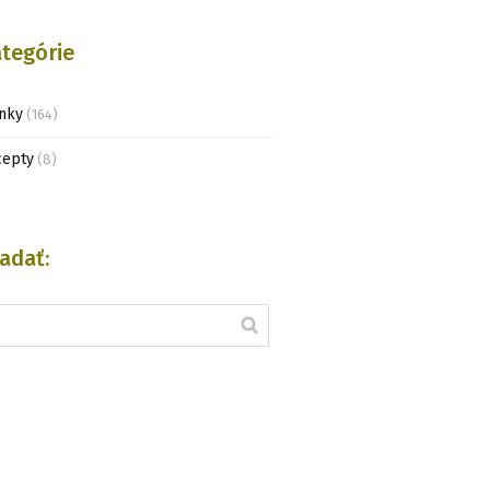
tegórie
nky
(164)
cepty
(8)
adať: