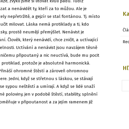
e, zvykli jsme si litovat kvůli pádu. Tudíž
lézat a nenávidět ty, kteří za to můžou. Ale je
Ka
ly nepřetržitě, a gejzír se stal fontánou. Tj. místo
aučit milovat. Láska nemá protiklady a ti, kdo
Člá
lásky, prostě neumějí přemýšlet. Nenávist je
í. Člověk, který nenávidí, chce zničit, a uctívající
Re
elnosti. Uctívání a nenávist jsou navzájem těsně
 ničemu připoutaný a nic neuctívá, bude mu pocit
protiklad, protože je absolutně harmonická.
Hľ
 Přináší ohromné štěstí a zároveň ohromnou
ere. Jedni, když se střetnou s láskou, se stávají
e sypou neštěstí a umírají. A když se lidé snaží
é poloviny, jen v podobě štěstí, stability, splnění
roměňuje v připoutanost a za jejím ramenem již