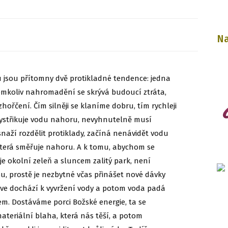
Na
u jsou přítomny dvě protikladné tendence: jedna
kémkoliv nahromadění se skrývá budoucí ztráta,
zhořčení. Čím silněji se klaníme dobru, tím rychleji
vystřikuje vodu nahoru, nevyhnutelně musí
naží rozdělit protiklady, začíná nenávidět vodu
 která směřuje nahoru. A k tomu, abychom se
uje okolní zeleň a sluncem zalitý park, není
dou, prostě je nezbytné včas přinášet nové dávky
jprve dochází k vyvržení vody a potom voda padá
otem. Dostáváme porci Božské energie, ta se
teriální blaha, která nás těší, a potom