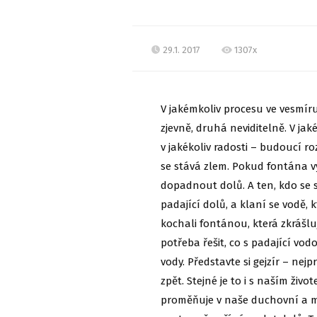
29.1. 2017
1307x
V jakémkoliv procesu ve vesmír
zjevně, druhá neviditelně. V ja
v jakékoliv radosti – budoucí ro
se stává zlem. Pokud fontána 
dopadnout dolů. A ten, kdo se s
padající dolů, a klaní se vodě,
kochali fontán
ou, která zkrášl
potřeba řešit, co s padající vo
vody. Představte si gejzír – ne
zpět. Stejné je to i s naším živ
proměňuje v naše duchovní a ma