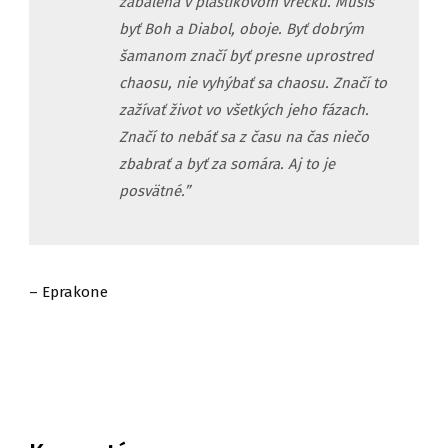
zabalená v plastikovom vrecku. Musíš
byť Boh a Diabol, oboje. Byť dobrým
šamanom značí byť presne uprostred
chaosu, nie vyhýbať sa chaosu. Značí to
zažívať život vo všetkých jeho fázach.
Značí to nebáť sa z času na čas niečo
zbabrať a byť za somára. Aj to je
posvätné.”
– Eprakone