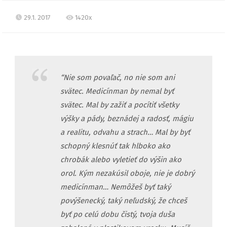
29.1. 2017
1420x
“Nie som povaľač, no nie som ani
svätec. Medicínman by nemal byť
svätec. Mal by zažiť a pocítiť všetky
výšky a pády, beznádej a radosť, mágiu
a realitu, odvahu a strach… Mal by byť
schopný klesnúť tak hlboko ako
chrobák alebo vyletieť do výšin ako
orol. Kým nezakúsil oboje, nie je dobrý
medicínman… Nemôžeš byť taký
povýšenecký, taký neľudský, že chceš
byť po celú dobu čistý, tvoja duša