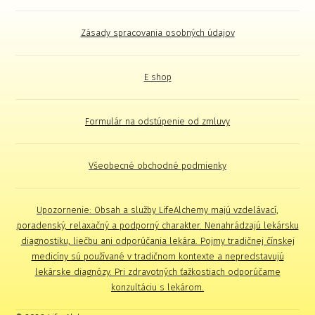
Zásady spracovania osobných údajov
E shop
Formulár na odstúpenie od zmluvy
Všeobecné obchodné podmienky
Upozornenie: Obsah a služby LifeAlchemy majú vzdelávací,
poradenský, relaxačný a podporný charakter. Nenahrádzajú lekársku
diagnostiku, liečbu ani odporúčania lekára. Pojmy tradičnej čínskej
medicíny sú používané v tradičnom kontexte a nepredstavujú
lekárske diagnózy. Pri zdravotných ťažkostiach odporúčame
konzultáciu s lekárom.