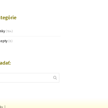
tegórie
nky
(164)
cepty
(8)
adať:
ky