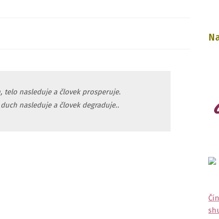
Na
 telo nasleduje a človek prosperuje.
 duch nasleduje a človek degraduje..
Čín
shu