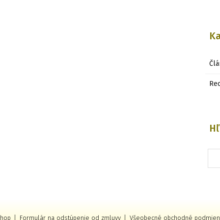
Ka
Člá
Re
Hľ
shop
Formulár na odstúpenie od zmluvy
Všeobecné obchodné podmien