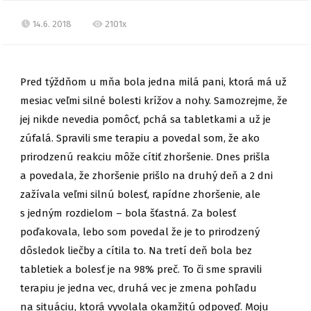
14.6. 2018
2101x
Pred týždňom u mňa bola jedna milá pani, ktorá má už
mesiac veľmi silné bolesti krížov a nohy. Samozrejme, že
jej nikde nevedia pomôcť, pchá sa tabletkami a už je
zúfalá. Spravili sme terapiu a povedal som, že ako
prirodzenú reakciu môže cítiť zhoršenie. Dnes prišla
a povedala, že zhoršenie prišlo na druhý deň a 2 dni
zažívala veľmi silnú bolesť, rapídne zhoršenie, ale
s jedným rozdielom – bola šťastná. Za bolesť
poďakovala, lebo som povedal že je to prirodzený
dôsledok liečb
y a cítila to. Na tretí deň bola bez
tabletiek a bolesť je na 98% preč. To či sme spravili
terapiu je jedna vec, druhá vec je zmena pohľadu
na situáciu, ktorá vyvolala okamžitú odpoveď. Moju