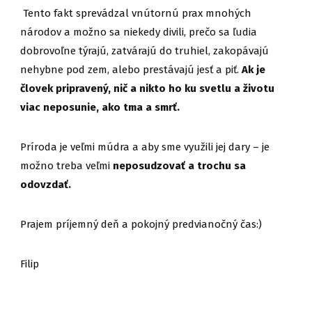
Tento fakt sprevádzal vnútornú prax mnohých
národov a možno sa niekedy divili, prečo sa ľudia
dobrovoľne týrajú, zatvárajú do truhiel, zakopávajú
nehybne pod zem, alebo prestávajú jesť a piť.
Ak je
človek pripravený, nič a nikto ho ku svetlu a životu
viac neposunie, ako tma a smrť.
Príroda je veľmi múdra a aby sme využili jej dary – je
možno treba veľmi
neposudzovať a trochu sa
odovzdať.
Prajem príjemný deň a pokojný predvianočný čas:)
Filip