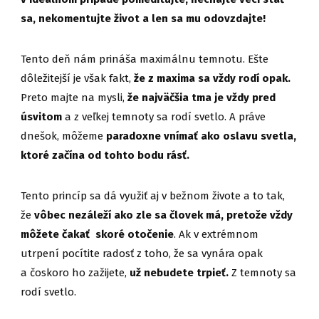
sa, nekomentujte život a len sa mu odovzdajte!
Tento deň nám prináša maximálnu temnotu. Ešte
dôležitejší je však fakt,
že z maxima sa vždy rodí opak.
Preto majte na mysli,
že najväčšia tma je vždy pred
úsvitom
a z veľkej temnoty sa rodí svetlo. A práve
dnešok, môžeme
paradoxne vnímať ako oslavu svetla,
ktoré začína od tohto bodu rásť.
Tento princíp sa dá využiť aj v bežnom živote a to tak,
že
vôbec nezáleží ako zle sa človek má, pretože vždy
môžete čakať skoré otočenie
. Ak v extrémnom
utrpení pocítite radosť z toho, že sa vynára opak
a čoskoro ho zažijete,
už nebudete trpieť.
Z temnoty sa
rodí svetlo.