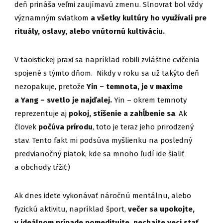
deň prináša veľmi zaujímavú zmenu. Slnovrat bol vždy
významným sviatkom
a všetky kultúry ho využívali pre
rituály, oslavy, alebo vnútornú kultiváciu.
V taoistickej praxi sa napríklad robili zvláštne cvičenia
spojené s týmto dňom. Nikdy v roku sa už takýto deň
nezopakuje, pretože
Yin – temnota, je v maxime
a Yang – svetlo je najďalej.
Yin – okrem temnoty
reprezentuje aj
pokoj, stíšenie a zahĺbenie sa
. Ak
človek
počúva prírodu
, toto je teraz jeho prirodzený
stav. Tento fakt mi podsúva myšlienku na posledný
predvianočný piatok, kde sa mnoho ľudí ide šialiť
a obchody tŕžiť:)
Ak dnes idete vykonávať náročnú mentálnu, alebo
fyzickú aktivitu, napríklad šport,
večer sa upokojte,
v ideálnom prípade pomeditujte, nechajte veci stať