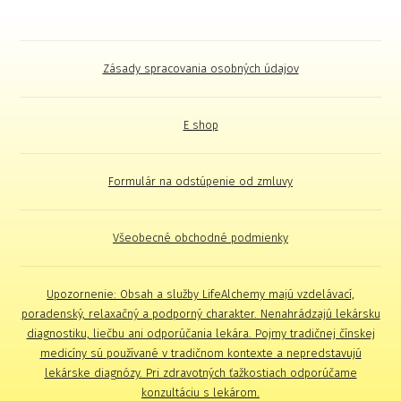
Zásady spracovania osobných údajov
E shop
Formulár na odstúpenie od zmluvy
Všeobecné obchodné podmienky
Upozornenie: Obsah a služby LifeAlchemy majú vzdelávací,
poradenský, relaxačný a podporný charakter. Nenahrádzajú lekársku
diagnostiku, liečbu ani odporúčania lekára. Pojmy tradičnej čínskej
medicíny sú používané v tradičnom kontexte a nepredstavujú
lekárske diagnózy. Pri zdravotných ťažkostiach odporúčame
konzultáciu s lekárom.