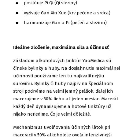
posilňuje Pi Qi (Qi sleziny)
vyživuje Gan Xin Xue (krv pečene a srdca)
harmonizuje Gan a Pi (pečeň a slezinu)
Ideálne zloženie, maximálna sila a účinnosť
Základom alkoholových tinktúr YaoMedica sú
čínske bylinky a huby. Na dosiahnutie maximálnej
účinnosti používame len tú najkvalitnejšiu
surovinu. Bylinky či huby najprv na špeciálnom
stroji podrvíme na veľmi jemný prášok, ďalej ich
macerujeme v 50% liehu až jeden mesiac. Macerát
každý deň dynamizujeme a hotové tinktúry už
nijako neriedime. Čo je veľmi dôležité.
Mechanizmus uvoľňovania účinných látok pri
macerácii v 50% alkohole je oveľa intenzívnejší