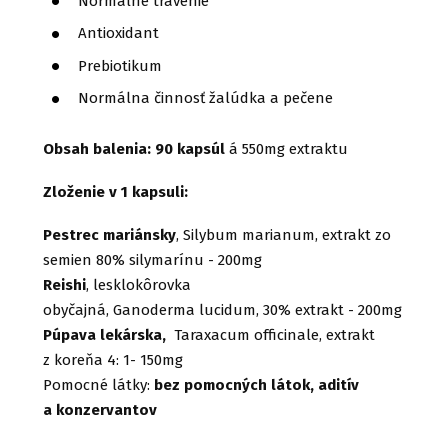
Normálne trávenie
Antioxidant
Prebiotikum
Normálna činnosť žalúdka a pečene
Obsah balenia:
90 kapsúl
á 550mg extraktu
Zloženie v 1 kapsuli:
Pestrec mariánsky
, Silybum marianum, extrakt zo
semien 80% silymarínu - 200mg
Reishi
, lesklokôrovka
obyčajná, Ganoderma lucidum, 30% extrakt - 200mg
Púpava lekárska,
Taraxacum officinale, extrakt
z koreňa 4: 1- 150mg
Pomocné látky:
bez pomocných látok, aditív
a konzervantov