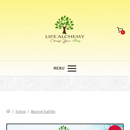
0
MENU
/
Eshop
/
Akciové balíčky