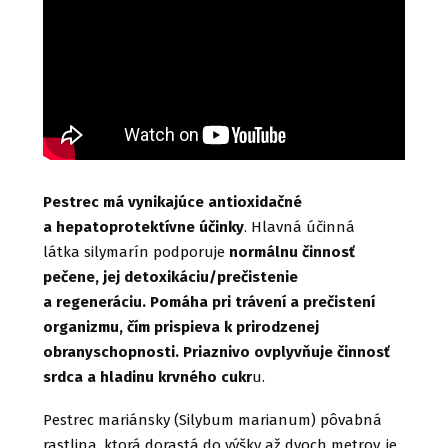
Pestrec má vynikajúce antioxidačné
a hepatoprotektívne účinky
. Hlavná účinná
látka silymarín podporuje
normálnu činnosť
pečene, jej detoxikáciu/prečistenie
a regeneráciu. Pomáha pri trávení a prečistení
organizmu, čím prispieva k prirodzenej
obranyschopnosti. Priaznivo ovplyvňuje činnosť
srdca a hladinu krvného cukr
u.
Pestrec mariánsky (Silybum marianum) pôvabná
rastlina, ktorá dorastá do výšky až dvoch metrov, je