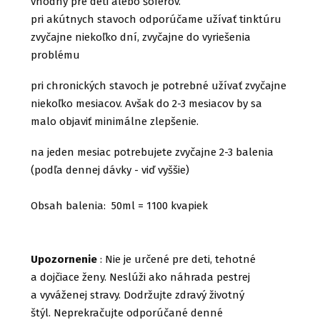
vhodný pre deti alebo šoférov.
pri akútnych stavoch odporúčame užívať tinktúru
zvyčajne niekoľko dní, zvyčajne do vyriešenia
problému
pri chronických stavoch je potrebné užívať zvyčajne
niekoľko mesiacov. Avšak do 2-3 mesiacov by sa
malo objaviť minimálne zlepšenie.
na jeden mesiac potrebujete zvyčajne 2-3 balenia
(podľa dennej dávky - viď vyššie)
Obsah balenia: 50ml = 1100 kvapiek
Upozornenie
: Nie je určené pre deti, tehotné
a dojčiace ženy. Neslúži ako náhrada pestrej
a vyváženej stravy. Dodržujte zdravý životný
štýl. Neprekračujte odporúčané denné