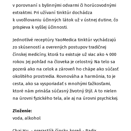
v porovnaní s bylinnými odvarmi či horúcovodnými
extraktmi. Pri užívaní tinktúr dochádza
k uvoľňovaniu účinných látok už v ústnej dutine, čo
prispieva k vyššej účinnosti.
Jednotlivé receptúry YaoMedica tinktúr vychádzajú
zo skúseností a overených postupov tradičnej
čínskej medicíny, ktorá tu existuje už viac ako 4 000
rokov. Jej pohľad na človeka je celostný. Na telo sa
pozerá ako na celok a zároveň ho chápe ako súčasť
okolitého prostredia. Rovnováha a harmónia, to je
cesta, ako sa vysporiadať s mnohými ťažkosťami,
ktoré nám prináša súčasný životný štýl. A to nielen
na úrovni fyzického tela, ale aj na úrovni psychickej.
Zloženie:
voda, alkohol
Chai Hu - prerastlík čínsky, koreň - Radix