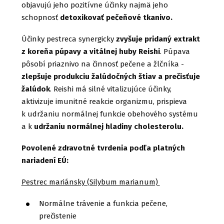
objavujú jeho pozitívne účinky najmä jeho
schopnosť
detoxikovať pečeňové tkanivo.
Účinky pestreca synergicky
zvyšuje pridaný extrakt
z koreňa púpavy a vitálnej huby Reishi
. Púpava
pôsobí priaznivo na činnosť pečene a žlčníka -
zlepšuje produkciu žalúdočných štiav a prečisťuje
žalúdok
. Reishi má silné vitalizujúce účinky,
aktivizuje imunitné reakcie organizmu, prispieva
k udržaniu normálnej funkcie obehového systému
a k
udržaniu normálnej hladiny cholesterolu.
Povolené zdravotné tvrdenia podľa platných
nariadení EÚ:
Pestrec mariánsky (Silybum marianum)
Normálne trávenie a funkcia pečene,
prečistenie