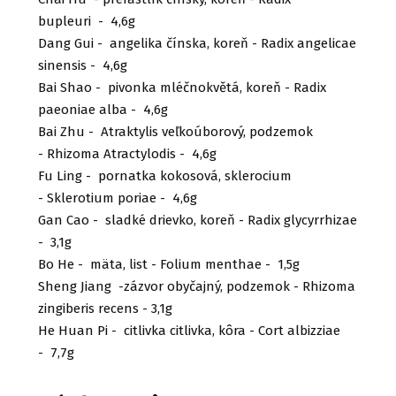
bupleuri - 4,6g
Dang Gui - angelika čínska, koreň - Radix angelicae
sinensis - 4,6g
Bai Shao - pivonka mléčnokvětá, koreň - Radix
paeoniae alba - 4,6g
Bai Zhu - Atraktylis veľkoúborový, podzemok
- Rhizoma Atractylodis - 4,6g
Fu Ling - pornatka kokosová, sklerocium
- Sklerotium poriae - 4,6g
Gan Cao - sladké drievko, koreň - Radix glycyrrhizae
- 3,1g
Bo He - mäta, list - Folium menthae - 1,5g
Sheng Jiang -zázvor obyčajný, podzemok - Rhizoma
zingiberis recens - 3,1g
He Huan Pi - citlivka citlivka, kôra - Cort albizziae
- 7,7g