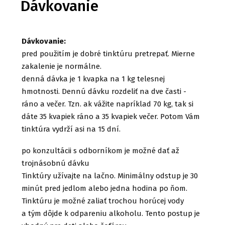
Dávkovanie
Dávkovanie:
pred použitím je dobré tinktúru pretrepať. Mierne
zakalenie je normálne.
denná dávka je 1 kvapka na 1 kg telesnej
hmotnosti. Dennú dávku rozdeliť na dve časti -
ráno a večer. Tzn. ak vážite napríklad 70 kg, tak si
dáte 35 kvapiek ráno a 35 kvapiek večer. Potom Vám
tinktúra vydrží asi na 15 dní.
po konzultácii s odborníkom je možné dať až
trojnásobnú dávku
Tinktúry užívajte na lačno. Minimálny odstup je 30
minút pred jedlom alebo jedna hodina po ňom.
Tinktúru je možné zaliať trochou horúcej vody
a tým dôjde k odpareniu alkoholu. Tento postup je