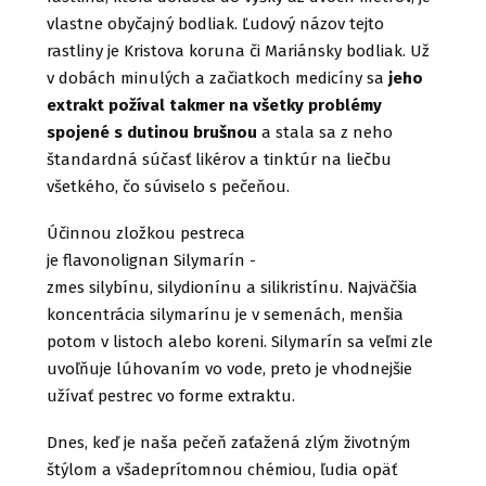
vlastne obyčajný bodliak. Ľudový názov tejto
rastliny je Kristova koruna či Mariánsky bodliak. Už
v dobách minulých a začiatkoch medicíny sa
jeho
extrakt požíval takmer na všetky problémy
spojené s dutinou brušnou
a stala sa z neho
štandardná súčasť likérov a tinktúr na liečbu
všetkého, čo súviselo s pečeňou.
Účinnou zložkou pestreca
je flavonolignan Silymarín -
zmes silybínu, silydionínu a silikristínu. Najväčšia
koncentrácia silymarínu je v semenách, menšia
potom v listoch alebo koreni. Silymarín sa veľmi zle
uvoľňuje lúhovaním vo vode, preto je vhodnejšie
užívať pestrec vo forme extraktu.
Dnes, keď je naša pečeň zaťažená zlým životným
štýlom a všadeprítomnou chémiou, ľudia opäť