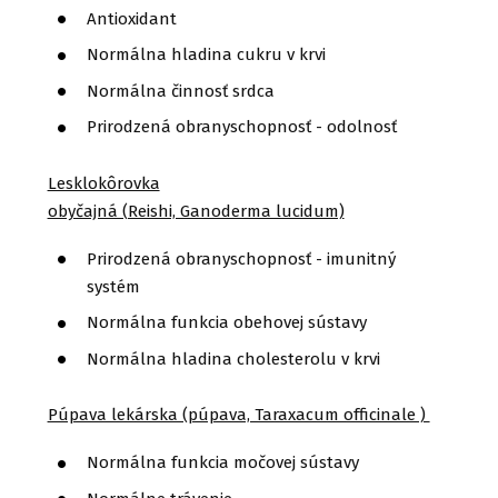
Antioxidant
Normálna hladina cukru v krvi
Normálna činnosť srdca
Prirodzená obranyschopnosť - odolnosť
Lesklokôrovka
obyčajná (Reishi, Ganoderma lucidum)
Prirodzená obranyschopnosť - imunitný
systém
Normálna funkcia obehovej sústavy
Normálna hladina cholesterolu v krvi
Púpava lekárska (púpava, Taraxacum officinale )
Normálna funkcia močovej sústavy