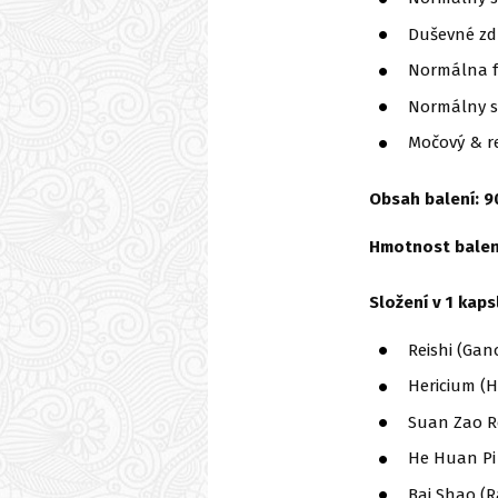
Duševné zdr
Normálna f
Normálny s
Močový & r
Obsah balení: 9
Hmotnost balení
Složení v 1 kapsl
Reishi (Gan
Hericium (H
Suan Zao Re
He Huan Pi (
Bai Shao (R