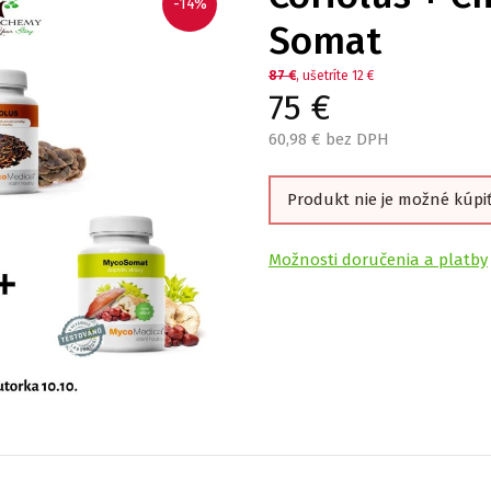
-14%
Somat
87
€
, ušetríte 12 €
75
€
60,98
€ bez DPH
Produkt nie je možné kúpi
Možnosti doručenia a platby