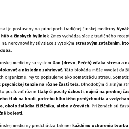
t je postavený na princípoch tradičnej čínskej medicíny.
Vyváž
 húb a čínskych byliniek
. Zmes vychádza síce z tradičného rece
á na nerovnováhy súvisiace s vysokým
stresovým zaťažením, kto
 doba.
čínskej medicíny sa systém
Gan (drevo, Pečeň) vďaka stresu a 
lokovať a následne zahrievať.
Táto blokáda môže vyvolať ďalši
ch organizmu. My to popisujeme ako somatizáciu stresu. Somatiz
s
psychickej tenzie na rôzne časti tela.
Dlhodobým či silným str
to pociťovať rôzne
tlaky či pocity úzkosti, najmä na prednej čas
alebo tlak na hrudi, potrebu hlbokého predýchnutia a vzdychani
, okolo žalúdka či žlčníka, alebo v črevách.
Pri ženách sú čas
né bolesti.
 čínskej medicíny predchádza takmer
každému ochoreniu tvorba 