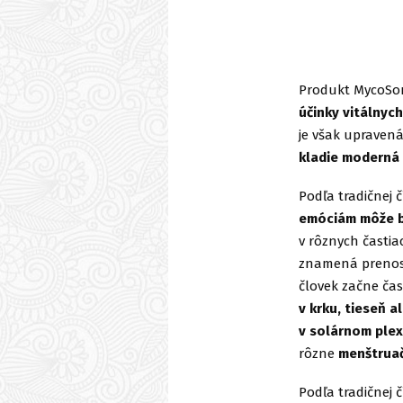
Produkt MycoSoma
účinky vitálnych
je však upraven
kladie moderná
Podľa tradičnej 
emóciám môže b
v rôznych častia
znamená preno
človek začne čas
v krku, tieseň 
v solárnom plexe
rôzne
menštruač
Podľa tradičnej