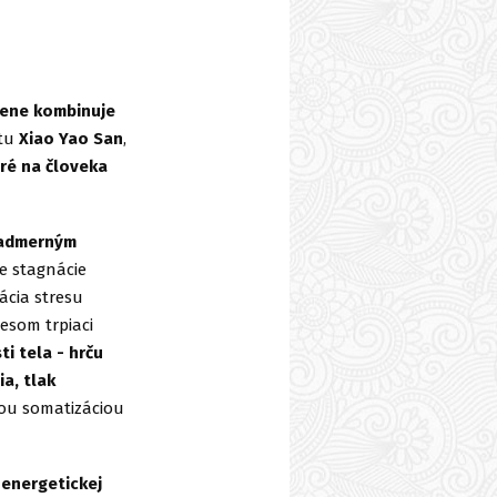
ene kombinuje
ptu
Xiao Yao San
,
ré na človeka
nadmerným
e stagnácie
ácia stresu
esom trpiaci
ti tela - hrču
a, tlak
tou somatizáciou
energetickej