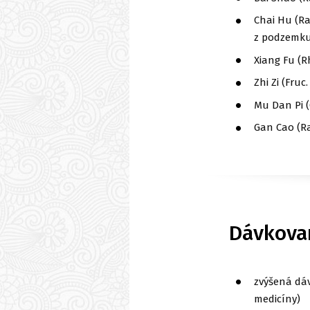
Chai Hu (Ra
z podzemku
Xiang Fu (R
Zhi Zi (Fruc
Mu Dan Pi (
Gan Cao (Ra
Dávkova
zvýšená dá
medicíny)