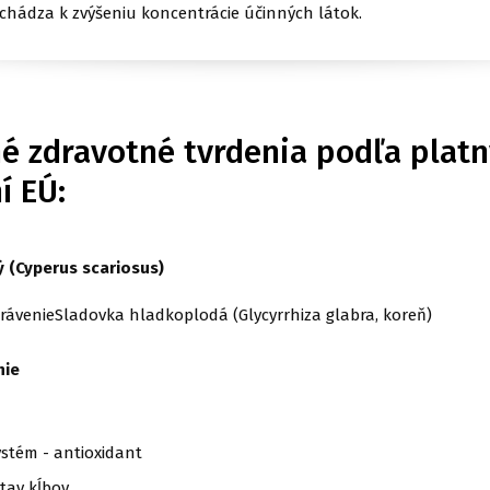
ochádza k zvýšeniu koncentrácie účinných látok.
é zdravotné tvrdenia podľa plat
í EÚ:
 (Cyperus scariosus)
ávenieSladovka hladkoplodá (Glycyrrhiza glabra, koreň)
nie
stém - antioxidant
tav kĺbov