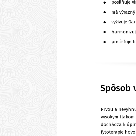
posilňuje Xi
má výrazný
vyživuje Ga
harmonizuje
prečisťuje 
Spôsob 
Prvou a nevyhnu
vysokým tlakom. 
dochádza k úplné
fytoterapie hovo