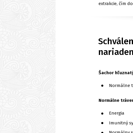
extrakcie, čím d
Schválen
nariaden
Šachor hľuznatý
Normálne tr
Normálne tráve
Energia
Imunitný sy
Normálny s