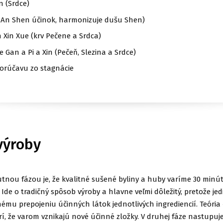
n (Srdce)
 An Shen účinok, harmonizuje dušu Shen)
n Xin Xue (krv Pečene a Srdca)
 Gan a Pi a Xin (Pečeň, Slezina a Srdce)
horúčavu zo stagnácie
výroby
tnou fázou je, že kvalitné sušené byliny a huby varíme 30 minú
Ide o tradičný spôsob výroby a hlavne veľmi dôležitý, pretože jed
mu prepojeniu účinných látok jednotlivých ingrediencií. Teória 
rí, že varom vznikajú nové účinné zložky. V druhej fáze nastupuj