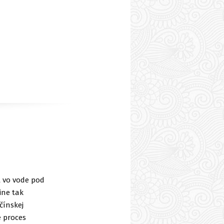
t vo vode pod
ine tak
čínskej
e proces