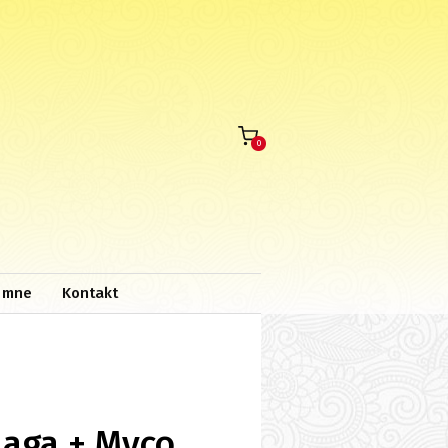
0
 mne
Kontakt
haga + Myco