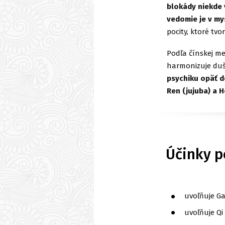
blokády niekde 
vedomie je v mys
pocity, ktoré tv
Podľa čínskej m
harmonizuje duš
psychiku opäť d
Ren (jujuba) a H
Účinky p
uvoľňuje Ga
uvoľňuje Qi 