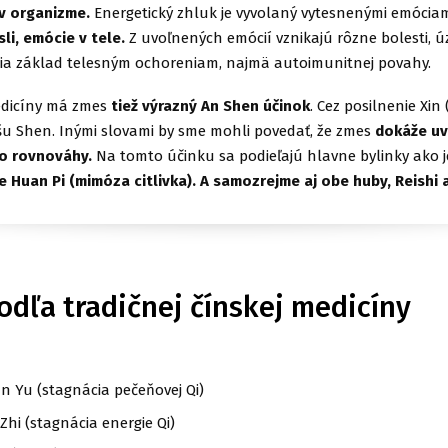
v organizme.
Energetický zhluk je vyvolaný vytesnenými emóciam
li, emócie v tele.
Z uvoľnených emócií vznikajú rôzne bolesti, ú
oria základ telesným ochoreniam, najmä autoimunitnej povahy.
edicíny má zmes
tiež výrazný An Shen účinok
. Cez posilnenie Xin 
u Shen. Inými slovami by sme mohli povedať, že zmes
dokáže uv
o rovnováhy.
Na tomto účinku sa podieľajú hlavne bylinky ako 
e Huan Pi (mimóza citlivka). A samozrejme aj obe huby, Reishi 
odľa tradičnej čínskej medicíny
n Yu (stagnácia pečeňovej Qi)
Zhi (stagnácia energie Qi)