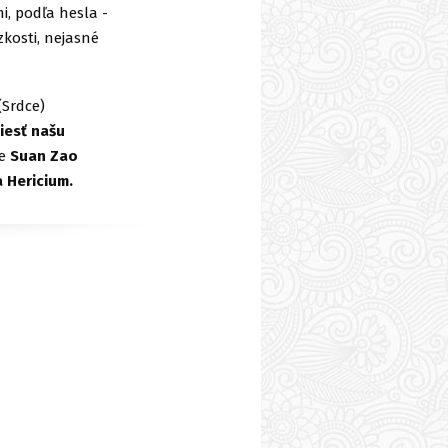
i, podľa hesla -
zkosti, nejasné
(Srdce)
iesť našu
je
Suan Zao
a Hericium.