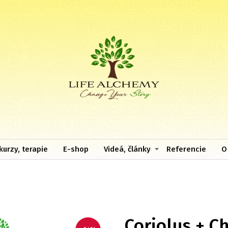
kurzy, terapie
E-shop
Videá, články
Referencie
O
Coriolus + C