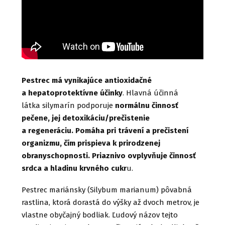
Pestrec má vynikajúce antioxidačné
a hepatoprotektívne účinky
. Hlavná účinná
látka silymarín podporuje
normálnu činnosť
pečene, jej detoxikáciu/prečistenie
a regeneráciu. Pomáha pri trávení a prečistení
organizmu, čím prispieva k prirodzenej
obranyschopnosti. Priaznivo ovplyvňuje činnosť
srdca a hladinu krvného cukr
u.
Pestrec mariánsky (Silybum marianum) pôvabná
rastlina, ktorá dorastá do výšky až dvoch metrov, je
vlastne obyčajný bodliak. Ľudový názov tejto