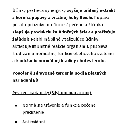
Účinky pestreca synergicky
zvyšuje pridaný extrakt
z koreňa púpavy a vitálnej huby Reishi
. Púpava
pôsobí priaznivo na činnosť pečene a žlčníka -
zlepšuje produkciu žalúdočných štiav a prečisťuje
žalúdok
. Reishi má silné vitalizujúce účinky,
aktivizuje imunitné reakcie organizmu, prispieva
k udržaniu normálnej funkcie obehového systému
a k
udržaniu normálnej hladiny cholesterolu.
Povolené zdravotné tvrdenia podľa platných
nariadení EÚ:
Pestrec mariánsky (Silybum marianum)
Normálne trávenie a funkcia pečene,
prečistenie
Antioxidant