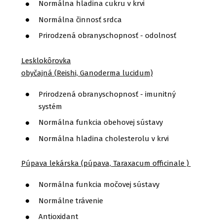
Normálna hladina cukru v krvi
Normálna činnosť srdca
Prirodzená obranyschopnosť - odolnosť
Lesklokôrovka
obyčajná (Reishi, Ganoderma lucidum)
Prirodzená obranyschopnosť - imunitný
systém
Normálna funkcia obehovej sústavy
Normálna hladina cholesterolu v krvi
Púpava lekárska (púpava, Taraxacum officinale )
Normálna funkcia močovej sústavy
Normálne trávenie
Antioxidant