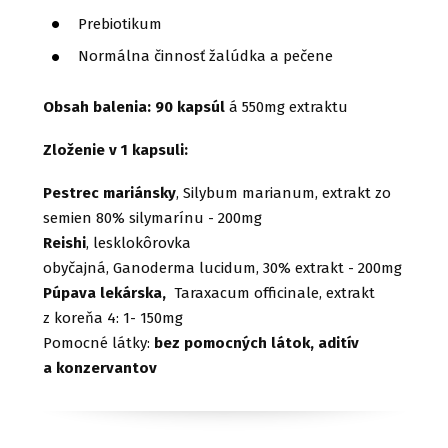
Prebiotikum
Normálna činnosť žalúdka a pečene
Obsah balenia:
90 kapsúl
á 550mg extraktu
Zloženie v 1 kapsuli:
Pestrec mariánsky
, Silybum marianum, extrakt zo
semien 80% silymarínu - 200mg
Reishi
, lesklokôrovka
obyčajná, Ganoderma lucidum, 30% extrakt - 200mg
Púpava lekárska,
Taraxacum officinale, extrakt
z koreňa 4: 1- 150mg
Pomocné látky:
bez pomocných látok, aditív
a konzervantov