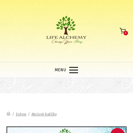
0
MENU
/
Eshop
/
Akciové balíčky