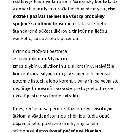
rastliny je Kristova koruna či Mariánsky bodliak. Už
v dobách minulých a začiatkoch medicíny sa
jeho
extrakt požíval takmer na všetky problémy
spojené s dutinou brušnou
a stala sa z neho
štandardná súčasť likérov a tinktúr na liečbu
všetkého, čo súviselo s pečeňou.
Účinnou zložkou pestreca
je flavonolignan Silymarín -
zmes silybínu, silydionínu a silikristínu. Najväčšia
koncentrácia silymarínu je v semenách, menšia
potom v listoch alebo koreni. Silymarín sa veľmi zle
uvoľňuje lúhovaním vo vode, preto je vhodnejšie
užívať pestrec vo forme extraktu.
Dnes, keď je naša pečeň zaťažená zlým životným
štýlom a všadeprítomnou chémiou, ľudia opäť
objavujú jeho pozitívne účinky najmä jeho
schopnosť
detoxikovať pečeňové tkanivo.