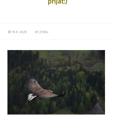
prijať:)
15.9. 2020
2708x