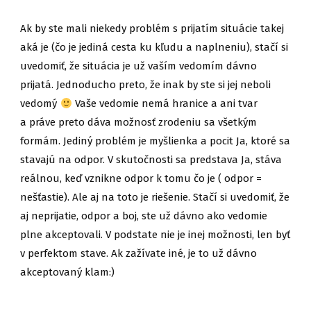
Ak by ste mali niekedy problém s prijatím situácie takej
aká je (čo je jediná cesta ku kľudu a naplneniu), stačí si
uvedomiť, že situácia je už vaším vedomím dávno
prijatá. Jednoducho preto, že inak by ste si jej neboli
vedomý
Vaše vedomie nemá hranice a ani tvar
a práve preto dáva možnosť zrodeniu sa všetkým
formám. Jediný problém je myšlienka a pocit Ja, ktoré sa
stavajú na odpor. V skutočnosti sa predstava Ja, stáva
reálnou, keď vznikne odpor k tomu čo je ( odpor =
nešťastie). Ale aj na toto je riešenie. Stačí si uvedomiť, že
aj neprijatie, odpor a boj, ste už dávno ako vedomie
plne akceptovali. V podstate nie je inej možnosti, len byť
v perfektom stave. Ak zažívate iné, je to už dávno
akceptovaný klam:)