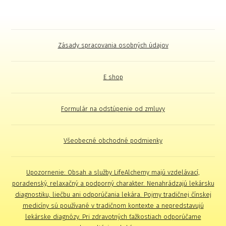
Zásady spracovania osobných údajov
E shop
Formulár na odstúpenie od zmluvy
Všeobecné obchodné podmienky
Upozornenie: Obsah a služby LifeAlchemy majú vzdelávací,
poradenský, relaxačný a podporný charakter. Nenahrádzajú lekársku
diagnostiku, liečbu ani odporúčania lekára. Pojmy tradičnej čínskej
medicíny sú používané v tradičnom kontexte a nepredstavujú
lekárske diagnózy. Pri zdravotných ťažkostiach odporúčame