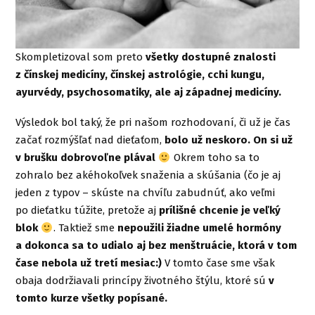
Skompletizoval som preto
všetky dostupné znalosti
z čínskej medicíny, čínskej astrológie, cchi kungu,
ayurvédy, psychosomatiky, ale aj západnej medicíny.
Výsledok bol taký, že pri našom rozhodovaní, či už je čas
začať rozmýšľať nad dieťaťom,
bolo už neskoro. On si už
v brušku dobrovoľne plával
Okrem toho sa to
zohralo bez akéhokoľvek snaženia a skúšania (čo je aj
jeden z typov – skúste na chvíľu zabudnúť, ako veľmi
po dieťatku túžite, pretože aj
prílišné chcenie je veľký
blok
. Taktiež sme
nepoužili žiadne umelé hormóny
a dokonca sa to udialo aj bez menštruácie, ktorá v tom
čase nebola už tretí mesiac:)
V tomto čase sme však
obaja dodržiavali princípy životného štýlu, ktoré sú
v
tomto kurze všetky popísané.