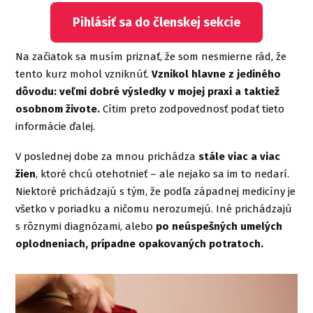
Pihlásiť sa do členskej sekcie
Na začiatok sa musím priznať, že som nesmierne rád, že
tento kurz mohol vzniknúť.
Vznikol hlavne z jediného
dôvodu: veľmi dobré výsledky v mojej praxi a taktiež
osobnom živote.
Cítim preto zodpovednosť podať tieto
informácie ďalej.
V poslednej dobe za mnou prichádza
stále viac a viac
žien
, ktoré chcú otehotnieť – ale nejako sa im to nedarí.
Niektoré prichádzajú s tým, že podľa západnej medicíny je
všetko v poriadku a ničomu nerozumejú. Iné prichádzajú
s rôznymi diagnózami, alebo
po neúspešných umelých
oplodneniach, prípadne opakovaných potratoch.