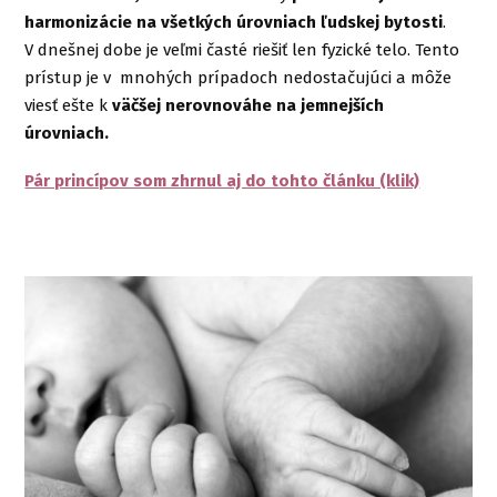
harmonizácie na všetkých úrovniach ľudskej bytosti
.
V dnešnej dobe je veľmi časté riešiť len fyzické telo. Tento
prístup je v mnohých prípadoch nedostačujúci a môže
viesť ešte k
väčšej nerovnováhe na jemnejších
úrovniach.
Pár princípov som zhrnul aj do tohto článku (klik)