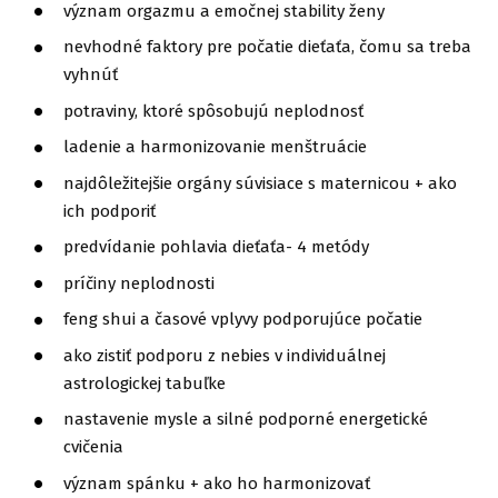
význam orgazmu a emočnej stability ženy
nevhodné faktory pre počatie dieťaťa, čomu sa treba
vyhnúť
potraviny, ktoré spôsobujú neplodnosť
ladenie a harmonizovanie menštruácie
najdôležitejšie orgány súvisiace s maternicou + ako
ich podporiť
predvídanie pohlavia dieťaťa- 4 metódy
príčiny neplodnosti
feng shui a časové vplyvy podporujúce počatie
ako zistiť podporu z nebies v individuálnej
astrologickej tabuľke
nastavenie mysle a silné podporné energetické
cvičenia
význam spánku + ako ho harmonizovať