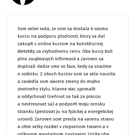
Som velmi rada, ze som sa dostala k vasmu
kurzu na podporu plodnosti, ktory sa dal
zakupit s online kurzom na konstitucnej
dietetiky za zvyhodnenu cenu. Oba kurzy boli
plne zaujimavych informacii a zaroven sa
doplnali. Kedze sme vo faze, kedy sa snazime
o rodinku. Z oboch kurzov som sa vela naucila
a zaviedla som viacere zmeny do mojho
zivotneho stylu, hlavne viac spomalit
a oddychovat (nehnat sa tak za pracou
a nestresovat sa) a podporit moju zensku
stranku (pestovat ju na fyzickej a energetickej
urovni). Zaroven som presla na varenu stravu
a citim velky rozdiel v zlepsenom traveni a v
celkovom mentalnom nastaveni. Urcite oba