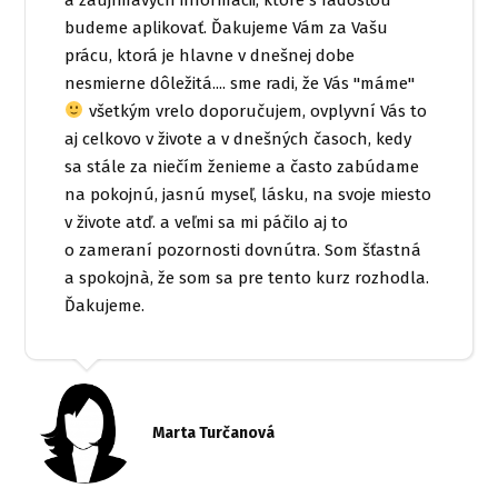
budeme aplikovať. Ďakujeme Vám za Vašu
prácu, ktorá je hlavne v dnešnej dobe
nesmierne dôležitá.... sme radi, že Vás "máme"
všetkým vrelo doporučujem, ovplyvní Vás to
aj celkovo v živote a v dnešných časoch, kedy
sa stále za niečím ženieme a často zabúdame
na pokojnú, jasnú myseľ, lásku, na svoje miesto
v živote atď. a veľmi sa mi páčilo aj to
o zameraní pozornosti dovnútra. Som šťastná
a spokojnà, že som sa pre tento kurz rozhodla.
Ďakujeme.
Marta Turčanová