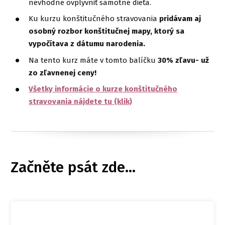
nevhodne ovplyvniť samotné dieťa.
Ku kurzu konštitučného stravovania
pridávam aj
osobný rozbor konštitučnej mapy, ktorý sa
vypočítava z dátumu narodenia.
Na tento kurz máte v tomto balíčku
30% zľavu- už
zo zľavnenej ceny!
Všetky informácie o kurze konštitučného
stravovania nájdete tu (klik)
Začněte psát zde...