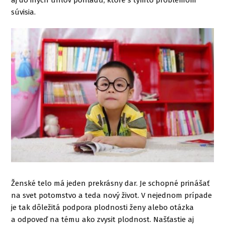
aj do iných uhlov pohľadu, ktoré s týmto problémom
súvisia.
Ženské telo má jeden prekrásny dar. Je schopné prinášať
na svet potomstvo a teda nový život. V nejednom prípade
je tak dôležitá podpora plodnosti ženy alebo otázka
a odpoveď na tému ako zvysit plodnost. Našťastie aj