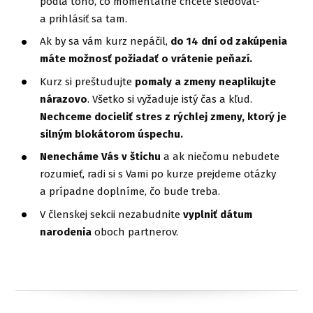
podľa toho, čo momentálne chcete sledovať-
a prihlásiť sa tam.
Ak by sa vám kurz nepáčil,
do 14 dní od zakúpenia
máte možnosť požiadať o vrátenie peňazí.
Kurz si preštudujte
pomaly a zmeny neaplikujte
nárazovo
. Všetko si vyžaduje istý čas a kľud.
Nechceme docieliť stres z rýchlej zmeny, ktorý je
silným blokátorom úspechu.
Nenecháme Vás v štichu
a ak niečomu nebudete
rozumieť, radi si s Vami po kurze prejdeme otázky
a prípadne doplníme, čo bude treba.
V členskej sekcii nezabudnite
vyplniť dátum
narodenia
oboch partnerov.