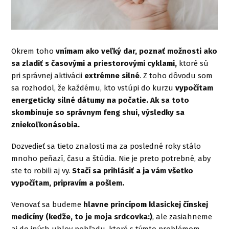
Okrem toho
vnímam ako veľký dar, poznať možnosti ako
sa zladiť s časovými a priestorovými cyklami,
ktoré sú
pri správnej aktivácii
extrémne silné
. Z toho dôvodu som
sa rozhodol, že každému, kto vstúpi do kurzu
vypočítam
energeticky silné dátumy na počatie. Ak sa toto
skombinuje so správnym feng shui, výsledky sa
zniekoľkonásobia.
Dozvedieť sa tieto znalosti ma za posledné roky stálo
mnoho peňazí, času a štúdia. Nie je preto potrebné, aby
ste to robili aj vy.
Stačí sa prihlásiť a ja vám všetko
vypočítam, pripravím a pošlem.
Venovať sa budeme
hlavne princípom klasickej čínskej
medicíny (keďže, to je moja srdcovka:)
, ale zasiahneme