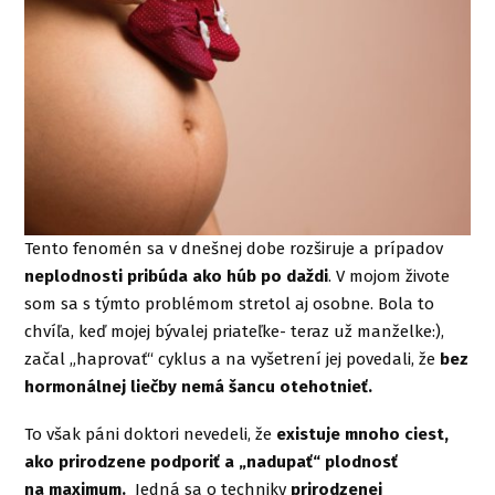
Tento fenomén sa v dnešnej dobe rozširuje a prípadov
neplodnosti pribúda ako húb po daždi
. V mojom živote
som sa s týmto problémom stretol aj osobne. Bola to
chvíľa, keď mojej bývalej priateľke- teraz už manželke:),
začal „haprovať“ cyklus a na vyšetrení jej povedali, že
bez
hormonálnej liečby nemá šancu otehotnieť.
To však páni doktori nevedeli, že
existuje mnoho ciest,
ako prirodzene podporiť a „nadupať“ plodnosť
na maximum.
Jedná sa o techniky
prirodzenej