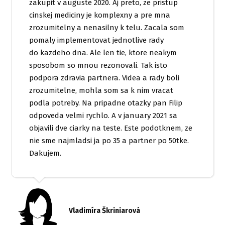
zakupit v auguste 2020. Aj preto, ze pristup
cinskej mediciny je komplexny a pre mna
zrozumitelny a nenasilny k telu. Zacala som
pomaly implementovat jednotlive rady
do kazdeho dna. Ale len tie, ktore neakym
sposobom so mnou rezonovali. Tak isto
podpora zdravia partnera. Videa a rady boli
zrozumitelne, mohla som sa k nim vracat
podla potreby. Na pripadne otazky pan Filip
odpoveda velmi rychlo. A v january 2021 sa
objavili dve ciarky na teste. Este podotknem, ze
nie sme najmladsi ja po 35 a partner po 50tke.
Dakujem.
Vladimíra Škriniarová