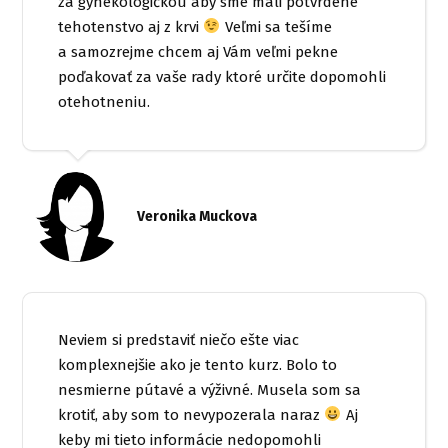
za gynekologičkou aby sme mali potvrdené
tehotenstvo aj z krvi
Veľmi sa tešíme
a samozrejme chcem aj Vám veľmi pekne
poďakovať za vaše rady ktoré určite dopomohli
otehotneniu.
Veronika Muckova
Neviem si predstaviť niečo ešte viac
komplexnejšie ako je tento kurz. Bolo to
nesmierne pútavé a výživné. Musela som sa
krotiť, aby som to nevypozerala naraz
Aj
keby mi tieto informácie nedopomohli