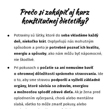
Prečo si zakúpiť aj kurz
konštitučnej dietetiky?
Potraviny sú látky, ktoré do
seba vkladáme každý
deň, niekoľko krát
. Ovplyvňujú nás mohutným
spôsobom a preto je
potrebné poznať ich kvalitu,
energiu a spôsoby
, ako nám môžu byť nápomocné,
nie škodlivé.
Pri pokusoch o
počatie sa ani nemusíme baviť
o ohromnej dôležitosti správneho stravovania.
Ide
o to, aby sme stravou
podporili a vyživili základné
orgány, ktoré súvisia so zdravím, energiou
a možnosťou splodiť zdravé dieťa.
Ak je žena pred
oplodnením vyčerpaná, chorá alebo mentálne
slabá, všetko to môže zmariť pokusy, alebo