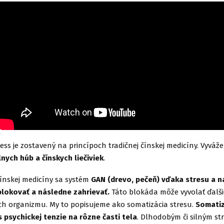
ss je zostavený na princípoch tradičnej čínskej medicíny. Vyvá
nych húb a čínskych liečiviek
.
čínskej medicíny sa systém
GAN (drevo, pečeň) vďaka stresu a 
lokovať a následne zahrievať.
Táto blokáda môže vyvolať ďalši
ch organizmu. My to popisujeme ako somatizácia stresu.
Somatiz
psychickej tenzie na rôzne časti tela
. Dlhodobým či silným st