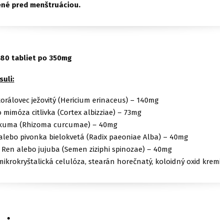
ené pred menštruáciou.
180 tabliet po 350mg
suli:
orálovec ježovitý (Hericium erinaceus) – 140mg
mimóza citlivka (Cortex albizziae) – 73mg
rkuma (Rhizoma curcumae) – 40mg
alebo pivonka bielokvetá (Radix paeoniae Alba) – 40mg
Ren alebo jujuba (Semen ziziphi spinozae) – 40mg
ikrokryštalická celulóza, stearán horečnatý, koloidný oxid kremi