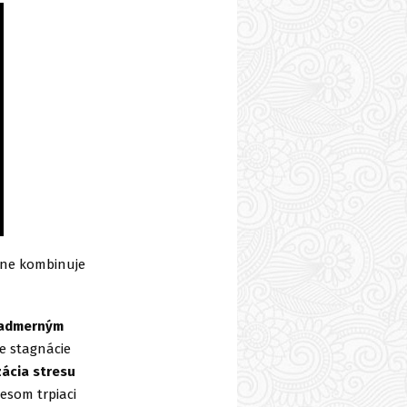
žene kombinuje
nadmerným
e stagnácie
ácia stresu
resom trpiaci