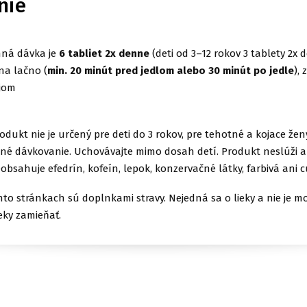
nie
ná dávka je
6 tabliet 2x denne
(deti od 3–12 rokov 3 tablety 2x 
 na lačno (
min. 20 minút pred jedlom alebo 30 minút po jedle
),
jom
rodukt nie je určený pre deti do 3 rokov, pre tehotné a kojace žen
é dávkovanie. Uchovávajte mimo dosah detí. Produkt neslúži 
eobsahuje efedrín, kofeín, lepok, konzervačné látky, farbivá ani c
to stránkach sú doplnkami stravy. Nejedná sa o lieky a nie je m
eky zamieňať.