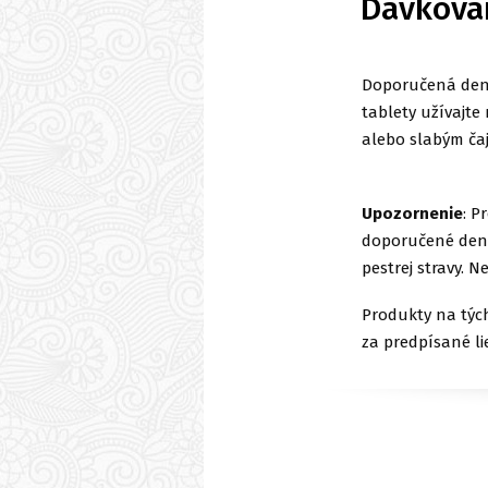
Dávkova
Doporučená den
tablety užívajte
alebo slabým ča
Upozornenie
: P
doporučené denn
pestrej stravy. N
Produkty na tých
za predpísané li