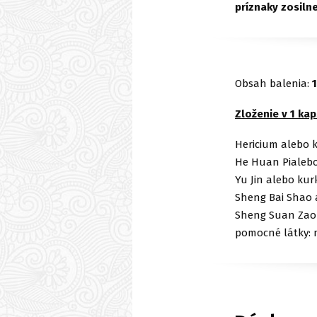
príznaky zosiln
Obsah balenia:
Zloženie v 1 kap
Hericium alebo k
He Huan Pialebo 
Yu Jin alebo ku
Sheng Bai Shao 
Sheng Suan Zao 
pomocné látky: m