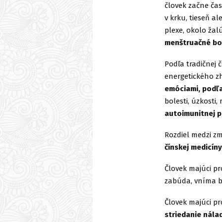
človek začne čas
v krku, tieseň a
plexe, okolo žal
menštruačné bo
Podľa tradičnej
energetického z
emóciami, podľa
bolesti, úzkosti
autoimunitnej 
Rozdiel medzi zm
čínskej medicín
Človek majúci pr
zabúda, vníma bú
Človek majúci p
striedanie nála