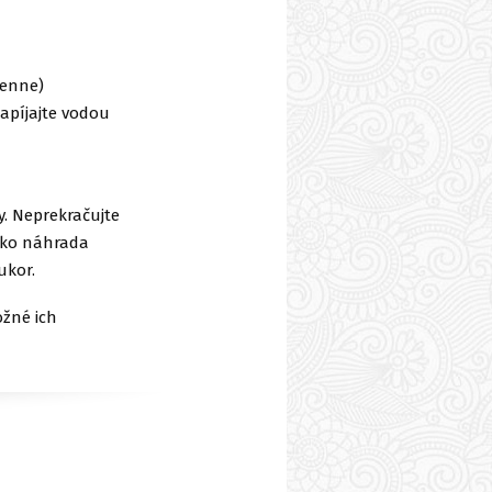
denne)
 zapíjajte vodou
y. Neprekračujte
ako náhrada
ukor.
ožné ich