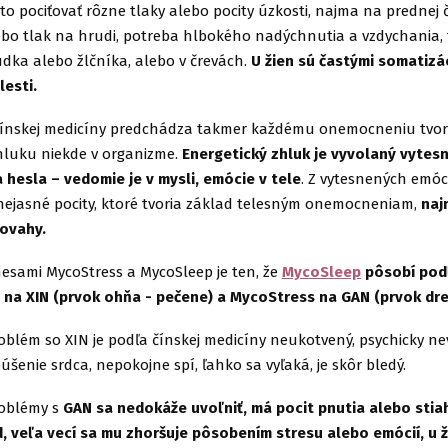
to pociťovať rôzne tlaky alebo pocity úzkosti, najma na prednej č
lebo tlak na hrudi, potreba hlbokého nadýchnutia a vzdychania,
údka alebo žlčníka, alebo v črevách.
U žien sú častými somatizá
lesti.
 čínskej medicíny predchádza takmer každému onemocneniu tvo
hluku niekde v organizme.
Energetický zhluk je vyvolaný vytes
 hesla – vedomie je v mysli, emócie v tele
. Z vytesnených emóc
, nejasné pocity, ktoré tvoria základ telesným onemocneniam,
naj
povahy.
esami MycoStress a MycoSleep je ten, že
MycoSleep
pôsobí podľ
y na XIN (prvok ohňa - pečene) a MycoStress na GAN (prvok dre
oblém so XIN je podľa čínskej medicíny neukotvený, psychicky n
šenie srdca, nepokojne spí, ľahko sa vyľaká, je skôr bledý.
roblémy s
GAN sa nedokáže uvoľniť, má pocit pnutia alebo stia
d, veľa vecí sa mu zhoršuje pôsobením stresu alebo emócií, u ž