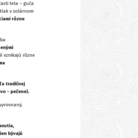
asti tela – guča
 tlak v solárnom
ciami rôzne
rba
nenými
ií vznikajú rôzne
ma
a tradičnej
vo - pečene).
evyrovnaný,
hnutia,
ien bývajú