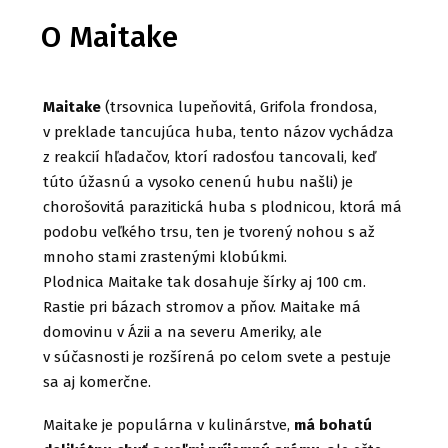
O Maitake
Maitake
(trsovnica lupeňovitá, Grifola frondosa,
v preklade tancujúca huba, tento názov vychádza
z reakcií hľadačov, ktorí radosťou tancovali, keď
túto úžasnú a vysoko cenenú hubu našli) je
chorošovitá parazitická huba s plodnicou, ktorá má
podobu veľkého trsu, ten je tvorený nohou s až
mnoho stami zrastenými klobúkmi.
Plodnica Maitake tak dosahuje šírky aj 100 cm.
Rastie pri bázach stromov a pňov. Maitake má
domovinu v Ázii a na severu Ameriky, ale
v súčasnosti je rozšírená po celom svete a pestuje
sa aj komerčne.
Maitake je populárna v kulinárstve,
má bohatú