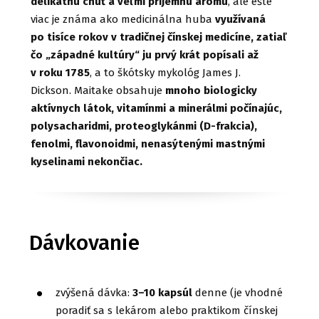
delikátnu chuť a veľmi príjemnú arómu
, ale ešte
viac je známa ako medicinálna huba
využívaná
po tisíce rokov v tradičnej čínskej medicíne, zatiaľ
čo „západné kultúry“ ju prvý krát popísali až
v roku 1785
, a to škótsky mykológ James J.
Dickson. Maitake obsahuje
mnoho biologicky
aktívnych látok, vitamínmi a minerálmi počínajúc,
polysacharidmi, proteoglykánmi (D-frakcia),
fenolmi, flavonoidmi, nenasýtenými mastnými
kyselinami nekončiac.
Dávkovanie
zvýšená dávka:
3–10 kapsúl
denne (je vhodné
poradiť sa s lekárom alebo praktikom čínskej