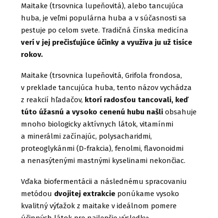
Maitake (trsovnica lupeňovitá), alebo tancujúca
huba, je veľmi populárna huba a v súčasnosti sa
pestuje po celom svete. Tradičná čínska medicína
verí v jej prečisťujúce účinky a využíva ju už tisíce
rokov.
Maitake (trsovnica lupeňovitá, Grifola frondosa,
v preklade tancujúca huba, tento názov vychádza
z reakcií hľadačov,
ktorí radosťou tancovali, keď
túto úžasnú a vysoko cenenú hubu našli
obsahuje
mnoho biologicky aktívnych látok, vitamínmi
a minerálmi začínajúc, polysacharidmi,
proteoglykánmi (D-frakcia), fenolmi, flavonoidmi
a nenasýtenými mastnými kyselinami nekončiac.
Vďaka biofermentácii a následnému spracovaniu
metódou
dvojitej extrakcie
ponúkame vysoko
kvalitný výťažok z maitake v ideálnom pomere