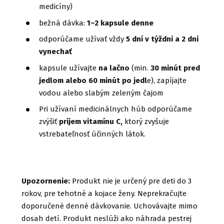
medicíny)
bežná dávka:
1–2 kapsule denne
odporúčame užívať vždy
5 dní v týždni a 2 dni
vynechať
kapsule užívajte
na lačno
(min.
30 minút pred
jedlom alebo 60 minút po jedl
e), zapíjajte
vodou alebo slabým zeleným čajom
Pri užívaní medicinálnych húb odporúčame
zvýšiť
príjem vitamínu C,
ktorý zvyšuje
vstrebateľnosť účinných látok.
Upozornenie:
Produkt nie je určený pre deti do 3
rokov, pre tehotné a kojace ženy. Neprekračujte
doporučené denné dávkovanie. Uchovávajte mimo
dosah detí. Produkt neslúži ako náhrada pestrej