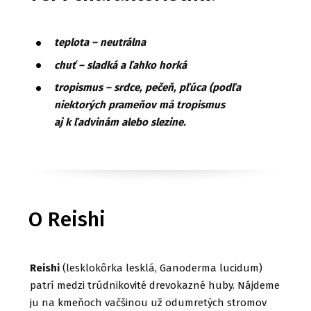
teplota – neutrálna
chuť – sladká a ľahko horká
tropismus – srdce, pečeň, pľúca (podľa
niektorých prameňov má tropismus
aj k ľadvinám alebo slezine.
O Reishi
Reishi
(lesklokôrka lesklá, Ganoderma lucidum)
patrí medzi trúdnikovité drevokazné huby. Nájdeme
ju na kmeňoch vačšinou už odumretých stromov