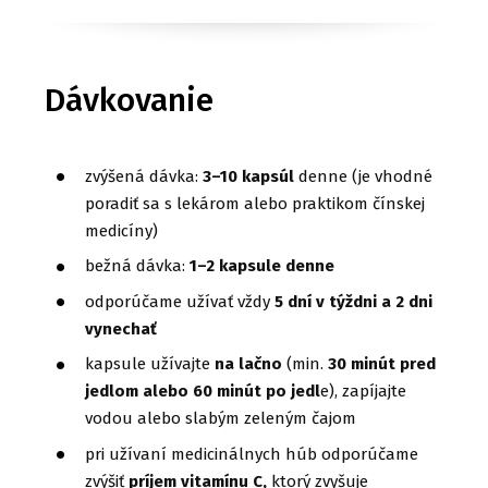
Dávkovanie
zvýšená dávka:
3–10 kapsúl
denne (je vhodné
poradiť sa s lekárom alebo praktikom čínskej
medicíny)
bežná dávka:
1–2 kapsule denne
odporúčame užívať vždy
5 dní v týždni a 2 dni
vynechať
kapsule užívajte
na lačno
(min.
30 minút pred
jedlom alebo 60 minút po jedl
e), zapíjajte
vodou alebo slabým zeleným čajom
pri užívaní medicinálnych húb odporúčame
zvýšiť
príjem vitamínu C,
ktorý zvyšuje