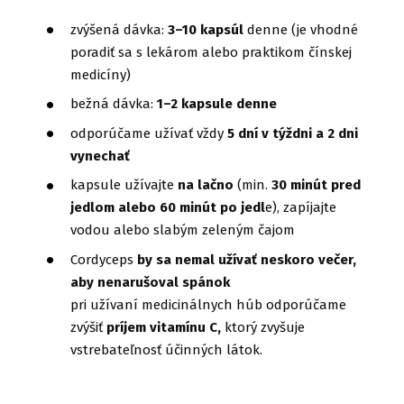
zvýšená dávka:
3–10 kapsúl
denne (je vhodné
poradiť sa s lekárom alebo praktikom čínskej
medicíny)
bežná dávka:
1–2 kapsule denne
odporúčame užívať vždy
5 dní v týždni a 2 dni
vynechať
kapsule užívajte
na lačno
(min.
30 minút pred
jedlom alebo 60 minút po jedl
e), zapíjajte
vodou alebo slabým zeleným čajom
Cordyceps
by sa nemal užívať neskoro večer,
aby nenarušoval spánok
pri užívaní medicinálnych húb odporúčame
zvýšiť
príjem vitamínu C,
ktorý zvyšuje
vstrebateľnosť účinných látok.