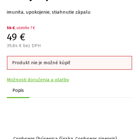
imunita, upokojenie, stiahnutie zápalu
56
€
, ušetríte 7 €
49
€
39,84
€ bez DPH
Produkt nie je možné kúpiť
Možnosti doručenia a platby
Popis
Cordyceps (húsenica čínska, Cordyceps sinensis)