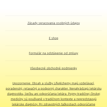
Zásady spracovania osobných údajov
E shop
Formulár na odstúpenie od zmluvy
Všeobecné obchodné podmienky
Upozornenie: Obsah a služby LifeAlchemy majú vzdelávací,
poradenský, relaxačný a podporný charakter. Nenahrádzajú lekársku
diagnostiku, liečbu ani odporúčania lekára. Pojmy tradičnej čínskej
medicíny sú používané v tradičnom kontexte a nepredstavujú
lekárske diagnózy. Pri zdravotných ťažkostiach odporúčame