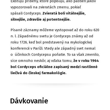
Existujú príbehy, ktoré popisujú, ako pastieri jakov
vypozorovali na zvieratách zmenu, pokiaľ
spásali Cordyceps.
Zvieratá boli vitálnejšie,
silnejšie, zdravšie aj potentnejšie.
Písané záznamy môžeme vystopovať až do roku 620
n. l. Západnému svetu je Cordyceps známy až od
roku 1726, keď bol predstavený na mykologickej
konferencii v Paríži. Vtedy ale západný svet nemal
o účinkoch Cordycepsu poňatie. To sa však zmenilo,
síce omnoho neskôr, aj vďaka tomu,
že v roku 1964
bol Cordyceps oficiálne zapísaný medzi rastlinné
liečivá do čínskej farmakológie.
Dávkovanie