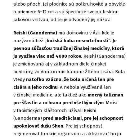
alebo pňoch. Jej plodnice sú polkruhovité a obvykle
o priemere 6−12 cm a sú špecifické svojou lesklou
lakovou vrstvou, od tej je odvodený jej názov.
Reishi (Ganoderma)
má domovinu v Ázii, kde je
nazývaná tiež
„božská huba nesmrteľnosti“. Je
pevnou súčasťou tradičnej čínskej medicíny, ktorá
ju využíva viac než 4000 rokov.
Reishi (Ganoderma)
je zmieňovaná aj v základnom diele čínskej
medicíny, vo Vnútornom kánone Žltého cisára. Bola
vtedy
natoľko vzácna, že bola určená len pre
cisára a jeho rodinu
. A nebola využívaná len
v čínskej medicíne, ale taktiež ako
mocný talizman
pre šťastie a ochranu pred všetkým zlým
. Mnísi
v taoistických kláštoroch užívali Reishi
(Ganoderma)
pred meditáciami, pre jej schopnosť
upokojovať dušu Shen
. Pre jej schopnosť
regenerovať funkcie organizmu a aktivizovať ho ju