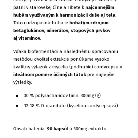
patril v starovekej Číne a Tibete k
najcennejším
hubám využívaným k harmonizácii duše aj tela.
Táto cudzopasná huba je
bohatým zdrojom
betaglukánov, minerálov, stopových prvkov
aj vitamínov.
Vďaka biofermentácii a následnému spracovaniu
metódou dvojitej extrakcie ponúkame vysoko
kvalitný výťažok z mycelia (podhubie) cordycepsu v
ideálnom pomere účinných látok
pre najlepšie
výsledky:
30 % polysacharidov (min. 300mg/g)
12-18 % D-manitolu (kyselina cordycepsová)
Obsah balenia:
90 kapsú
l á 500mg extraktu