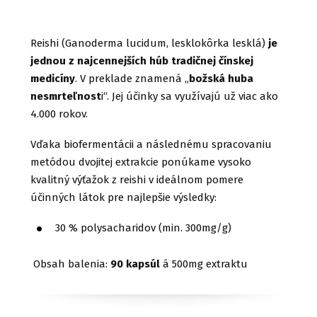
Reishi (Ganoderma lucidum, lesklokôrka lesklá)
je
jednou z najcennejších húb tradičnej čínskej
medicíny
. V preklade znamená „
božská huba
nesmrteľnost
i“. Jej účinky sa využívajú už viac ako
4.000 rokov.
Vďaka biofermentácii a následnému spracovaniu
metódou dvojitej extrakcie ponúkame vysoko
kvalitný výťažok z reishi v ideálnom pomere
účinných látok pre najlepšie výsledky:
30 % polysacharidov (min. 300mg/g)
Obsah balenia:
90 kapsúl
á 500mg extraktu