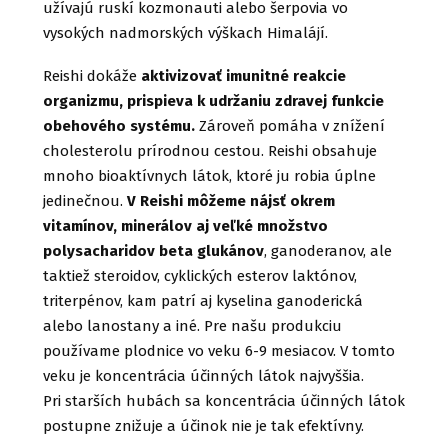
užívajú ruskí kozmonauti alebo šerpovia vo
vysokých nadmorských výškach Himalájí.
Reishi dokáže
aktivizovať imunitné reakcie
organizmu, prispieva k udržaniu zdravej funkcie
obehového systému.
Zároveň pomáha v znížení
cholesterolu prírodnou cestou. Reishi obsahuje
mnoho bioaktívnych látok, ktoré ju robia úplne
jedinečnou.
V Reishi môžeme nájsť okrem
vitamínov, minerálov aj veľké množstvo
polysacharidov beta glukánov
, ganoderanov, ale
taktiež steroidov, cyklických esterov laktónov,
triterpénov, kam patrí aj kyselina ganoderická
alebo lanostany a iné. Pre našu produkciu
používame plodnice vo veku 6-9 mesiacov. V tomto
veku je koncentrácia účinných látok najvyššia.
Pri starších hubách sa koncentrácia účinných látok
postupne znižuje a účinok nie je tak efektívny.