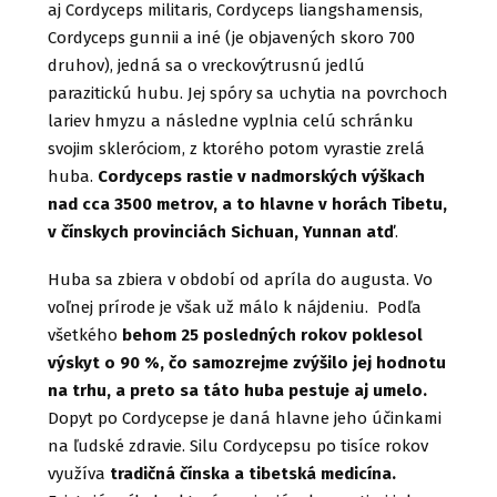
aj Cordyceps militaris, Cordyceps liangshamensis,
Cordyceps gunnii a iné (je objavených skoro 700
druhov), jedná sa o vreckovýtrusnú jedlú
parazitickú hubu. Jej spóry sa uchytia na povrchoch
lariev hmyzu a následne vyplnia celú schránku
svojim skleróciom, z ktorého potom vyrastie zrelá
huba.
Cordyceps rastie v nadmorských výškach
nad cca 3500 metrov, a to hlavne v horách Tibetu,
v čínskych provinciách Sichuan, Yunnan atď
.
Huba sa zbiera v období od apríla do augusta. Vo
voľnej prírode je však už málo k nájdeniu. Podľa
všetkého
behom 25 posledných rokov poklesol
výskyt o 90 %, čo samozrejme zvýšilo jej hodnotu
na trhu, a preto sa táto huba pestuje aj umelo.
Dopyt po Cordycepse je daná hlavne jeho účinkami
na ľudské zdravie. Silu Cordycepsu po tisíce rokov
využíva
tradičná čínska a tibetská medicína.