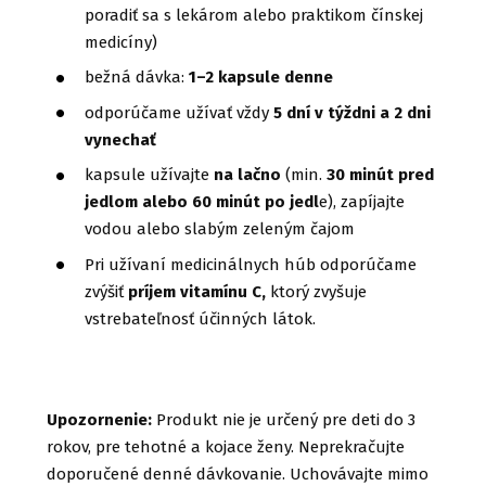
poradiť sa s lekárom alebo praktikom čínskej
medicíny)
bežná dávka:
1–2 kapsule denne
odporúčame užívať vždy
5 dní v týždni a 2 dni
vynechať
kapsule užívajte
na lačno
(min.
30 minút pred
jedlom alebo 60 minút po jedl
e), zapíjajte
vodou alebo slabým zeleným čajom
Pri užívaní medicinálnych húb odporúčame
zvýšiť
príjem vitamínu C,
ktorý zvyšuje
vstrebateľnosť účinných látok.
Upozornenie:
Produkt nie je určený pre deti do 3
rokov, pre tehotné a kojace ženy. Neprekračujte
doporučené denné dávkovanie. Uchovávajte mimo