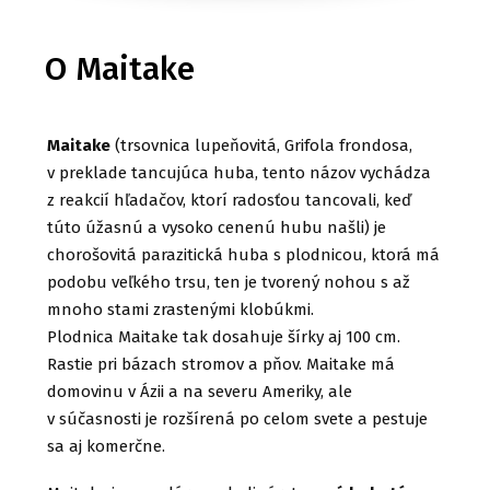
O Maitake
Maitake
(trsovnica lupeňovitá, Grifola frondosa,
v preklade tancujúca huba, tento názov vychádza
z reakcií hľadačov, ktorí radosťou tancovali, keď
túto úžasnú a vysoko cenenú hubu našli) je
chorošovitá parazitická huba s plodnicou, ktorá má
podobu veľkého trsu, ten je tvorený nohou s až
mnoho stami zrastenými klobúkmi.
Plodnica Maitake tak dosahuje šírky aj 100 cm.
Rastie pri bázach stromov a pňov. Maitake má
domovinu v Ázii a na severu Ameriky, ale
v súčasnosti je rozšírená po celom svete a pestuje
sa aj komerčne.