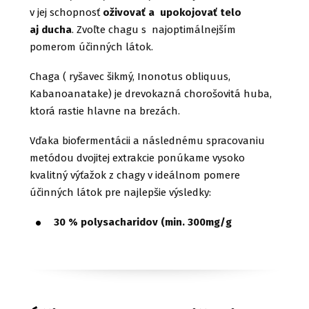
v jej schopnosť
oživovať a upokojovať telo
aj ducha
. Zvoľte chagu s najoptimálnejším
pomerom účinných látok.
Chaga ( ryšavec šikmý, Inonotus obliquus,
Kabanoanatake) je drevokazná chorošovitá huba,
ktorá rastie hlavne na brezách.
Vďaka biofermentácii a následnému spracovaniu
metódou dvojitej extrakcie ponúkame vysoko
kvalitný výťažok z chagy v ideálnom pomere
účinných látok pre najlepšie výsledky:
30 % polysacharidov (min. 300mg/g