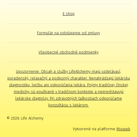
E shop
Formulár na odstúpenie od zmluvy
Všeobecné obchodné podmienky
Upozornenie: Obsah a služby LifeAlchemy majú vzdelávací,
poradenský, relaxačný a podporný charakter. Nenahrádzajú lekársku
diagnostiku, liečbu ani odporúčania lekára. Pojmy tradičnej čínskej
medicíny sú používané v tradičnom kontexte a nepredstavujú
lekárske diagnózy. Pri zdravotných ťažkostiach odporúčame
konzultáciu s lekárom.
© 2026 Life Alchemy
Vytvorené na platforme
Mioweb