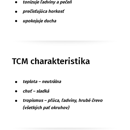
tonizuje ľadviny a pečeň
prečisťujúca horkosť
upokojuje ducha
TCM charakteristika
teplota – neutrálna
chuť – sladká
tropismus – pľúca, ľadviny, hrubé črevo
(všetkých pať okruhov)