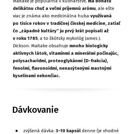
Maitake je populárna v kulinárstve,
má bohatú
delikátnu chuť a veľmi príjemnú arómu
, ale ešte
viac je známa ako medicinálna huba
využívaná
po tisíce rokov v tradičnej čínskej medicíne, zatiaľ
čo „západné kultúry“ ju prvý krát popísali až
v roku 1785
, a to škótsky mykológ James J.
Dickson. Maitake obsahuje
mnoho biologicky
aktívnych látok, vitamínmi a minerálmi počínajúc,
polysacharidmi, proteoglykánmi (D-frakcia),
fenolmi, flavonoidmi, nenasýtenými mastnými
kyselinami nekončiac.
Dávkovanie
zvýšená dávka:
3–10 kapsúl
denne (je vhodné