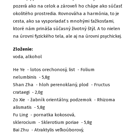
pozerá ako na celok a zároveň ho chápe ako súčasť
okolitého prostredia. Rovnováha a harmónia, to je
cesta, ako sa vysporiadať s mnohými ťažkosťami,
ktoré nám prináša súčasný životný štýl. A to nielen
na úrovni fyzického tela, ale aj na úrovni psychickej.
Zloženie:
voda, alkohol
He Ye - lotos orechonosý, list - Folium
nelumbinis - 5,8g
Shan Zha - hloh perenoklaný, plod - Fructus
crataegi - 2,0g
Zo Xie - žabník orientálny, podzemok - Rhizoma
alismatis - 5,8g
Fu Ling - pornatka kokosová,
sklerocium - Sklerotium poriae - 5,8g
Bai Zhu - Atraktylis veľkoúborový,