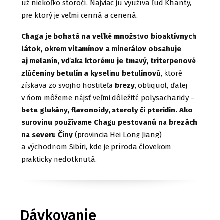
už niekoľko storočí. Najviac ju využíva ľud Khanty,
pre ktorý je veľmi cenná a cenená.
Chaga je bohatá na veľké množstvo bioaktívnych
látok, okrem vitamínov a minerálov obsahuje
aj melanín, vďaka ktorému je tmavý, triterpenové
zlúčeniny betulín a kyselinu betulínovú
, ktoré
získava zo svojho hostiteľa
brezy
, obliquol, ďalej
v ňom môžeme nájsť veľmi dôležité polysacharidy –
beta glukány, flavonoidy, steroly či pteridin. Ako
surovinu používame Chagu pestovanú na brezách
na severu Číny
(provincia Hei Long Jiang)
a východnom Sibíri, kde je príroda človekom
prakticky nedotknutá.
Dávkovanie