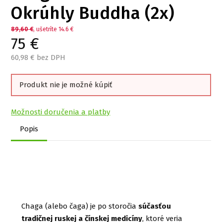
Okrúhly Buddha (2x)
89,60
€
, ušetríte 14.6 €
75
€
60,98
€ bez DPH
Produkt nie je možné kúpiť
Možnosti doručenia a platby
Popis
Chaga (alebo čaga) je po storočia
súčasťou
tradičnej ruskej a čínskej medicíny
, ktoré veria