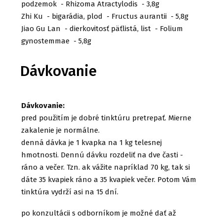
podzemok - Rhizoma Atractylodis - 3,8g
Zhi Ku - bigarádia, plod - Fructus aurantii - 5,8g
Jiao Gu Lan - dierkovitosť päťlistá, list - Folium
gynostemmae - 5,8g
Dávkovanie
Dávkovanie:
pred použitím je dobré tinktúru pretrepať. Mierne
zakalenie je normálne.
denná dávka je 1 kvapka na 1 kg telesnej
hmotnosti. Dennú dávku rozdeliť na dve časti -
ráno a večer. Tzn. ak vážite napríklad 70 kg, tak si
dáte 35 kvapiek ráno a 35 kvapiek večer. Potom Vám
tinktúra vydrží asi na 15 dní.
po konzultácii s odborníkom je možné dať až