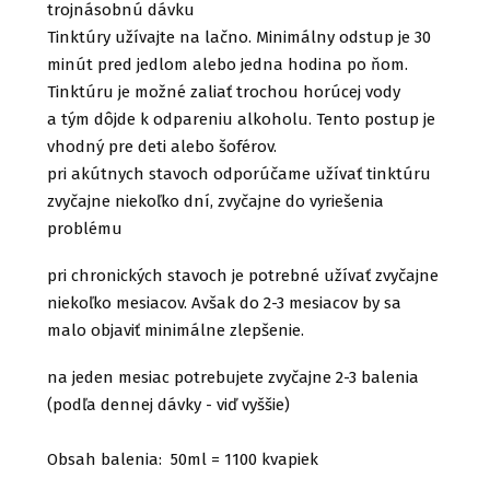
trojnásobnú dávku
Tinktúry užívajte na lačno. Minimálny odstup je 30
minút pred jedlom alebo jedna hodina po ňom.
Tinktúru je možné zaliať trochou horúcej vody
a tým dôjde k odpareniu alkoholu. Tento postup je
vhodný pre deti alebo šoférov.
pri akútnych stavoch odporúčame užívať tinktúru
zvyčajne niekoľko dní, zvyčajne do vyriešenia
problému
pri chronických stavoch je potrebné užívať zvyčajne
niekoľko mesiacov. Avšak do 2-3 mesiacov by sa
malo objaviť minimálne zlepšenie.
na jeden mesiac potrebujete zvyčajne 2-3 balenia
(podľa dennej dávky - viď vyššie)
Obsah balenia: 50ml = 1100 kvapiek