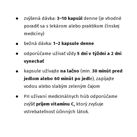
zvýšená dávka:
3–10 kapsúl
denne (je vhodné
poradiť sa s lekárom alebo praktikom čínskej
medicíny)
bežná dávka:
1–2 kapsule denne
odporúčame užívať vždy
5 dní v týždni a 2 dni
vynechať
kapsule užívajte
na lačno
(min.
30 minút pred
jedlom alebo 60 minút po jedl
e), zapíjajte
vodou alebo slabým zeleným čajom
Pri užívaní medicinálnych húb odporúčame
zvýšiť
príjem vitamínu C,
ktorý zvyšuje
vstrebateľnosť účinných látok.