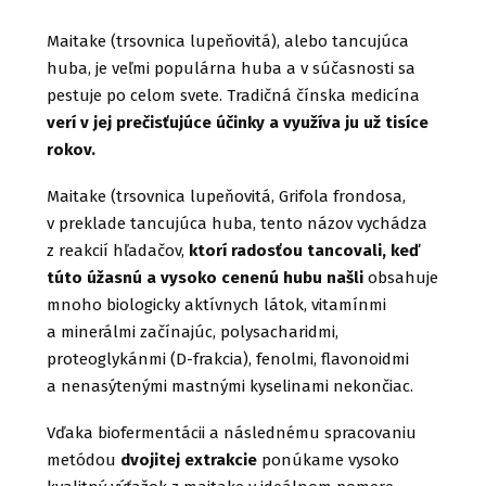
Maitake (trsovnica lupeňovitá), alebo tancujúca
huba, je veľmi populárna huba a v súčasnosti sa
pestuje po celom svete. Tradičná čínska medicína
verí v jej prečisťujúce účinky a využíva ju už tisíce
rokov.
Maitake (trsovnica lupeňovitá, Grifola frondosa,
v preklade tancujúca huba, tento názov vychádza
z reakcií hľadačov,
ktorí radosťou tancovali, keď
túto úžasnú a vysoko cenenú hubu našli
obsahuje
mnoho biologicky aktívnych látok, vitamínmi
a minerálmi začínajúc, polysacharidmi,
proteoglykánmi (D-frakcia), fenolmi, flavonoidmi
a nenasýtenými mastnými kyselinami nekončiac.
Vďaka biofermentácii a následnému spracovaniu
metódou
dvojitej extrakcie
ponúkame vysoko