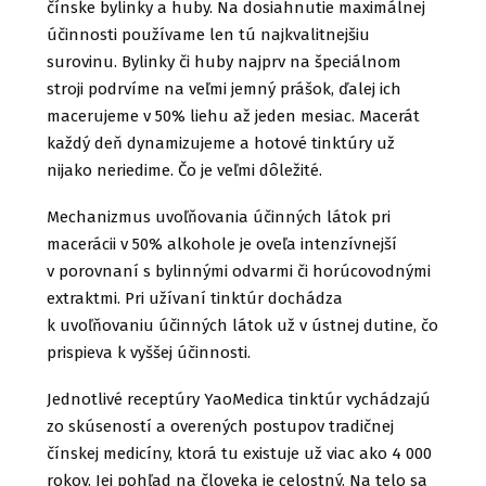
čínske bylinky a huby. Na dosiahnutie maximálnej
účinnosti používame len tú najkvalitnejšiu
surovinu. Bylinky či huby najprv na špeciálnom
stroji podrvíme na veľmi jemný prášok, ďalej ich
macerujeme v 50% liehu až jeden mesiac. Macerát
každý deň dynamizujeme a hotové tinktúry už
nijako neriedime. Čo je veľmi dôležité.
Mechanizmus uvoľňovania účinných látok pri
macerácii v 50% alkohole je oveľa intenzívnejší
v porovnaní s bylinnými odvarmi či horúcovodnými
extraktmi. Pri užívaní tinktúr dochádza
k uvoľňovaniu účinných látok už v ústnej dutine, čo
prispieva k vyššej účinnosti.
Jednotlivé receptúry YaoMedica tinktúr vychádzajú
zo skúseností a overených postupov tradičnej
čínskej medicíny, ktorá tu existuje už viac ako 4 000
rokov. Jej pohľad na človeka je celostný. Na telo sa