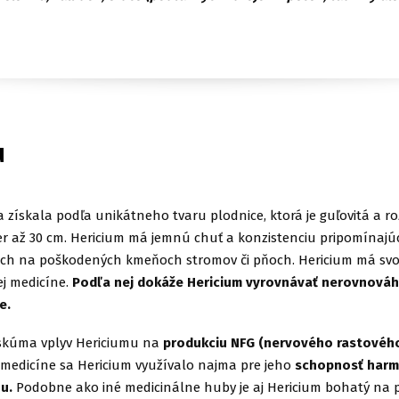
u
získala podľa unikátneho tvaru plodnice, ktorá je guľovitá a r
 až 30 cm. Hericium má jemnú chuť a konzistenciu pripomínajúc
rsoch na poškodených kmeňoch stromov či pňoch. Hericium má svo
ej medicíne.
Podľa nej dokáže Hericium vyrovnávať nerovnováh
e.
 skúma vplyv Hericiumu na
produkciu NFG (nervového rastovéh
j medicíne sa Hericium využívalo najma pre jeho
schopnosť harm
u.
Podobne ako iné medicinálne huby je aj Hericium bohatý na 