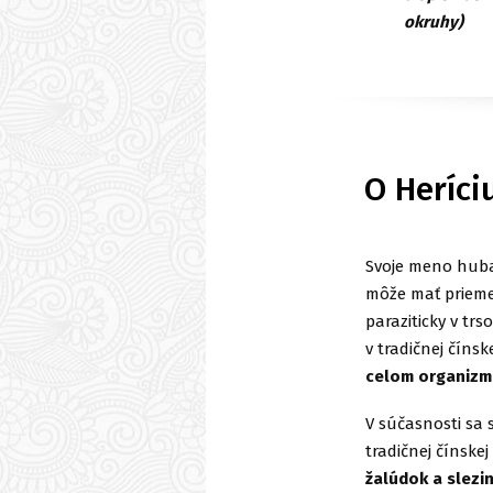
okruhy)
O Heríci
Svoje meno huba 
môže mať priemer
paraziticky v t
v tradičnej čínsk
celom organizm
V súčasnosti sa
tradičnej čínske
žalúdok a slezin