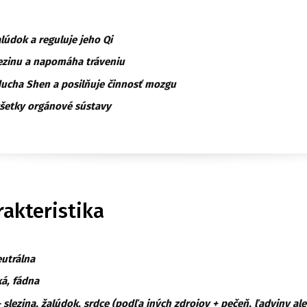
alúdok a reguluje jeho Qi
ezinu a napomáha tráveniu
ucha Shen a posilňuje činnosť mozgu
šetky orgánové sústavy
akteristika
eutrálna
ká, fádna
 slezina, žalúdok, srdce (podľa iných zdrojov + pečeň, ľadviny al