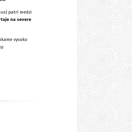
eus) patrí medzi
ytuje na severe
núkame vysoko
y: