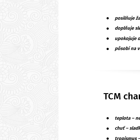
posilňuje ž
doplňuje sl
upokojuje d
pôsobí na v
TCM char
teplota – n
chuť – slad
tropismus –