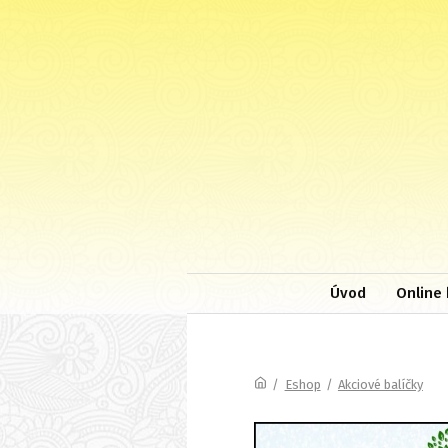
Úvod
Online 
/
Eshop
/
Akciové balíčky