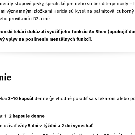
nerály, stopové prvky, špecifické pre neho sú tiež diterpenoidy –
šími významnými zložkami Hericia sú kyselina palmitová, cukorný 
lebo provitamín D2 a iné.
aponskí lekári dokázali využiť jeho funkciu An Shen (upokojiť d
ivý vplyv na posilnenie mentálnych funkcií.
nie
vka:
3–10 kapsúl
denne (je vhodné poradiť sa s lekárom alebo pr
a:
1–2 kapsule denne
 užívať vždy
5 dní v týždni a 2 dni vynechať