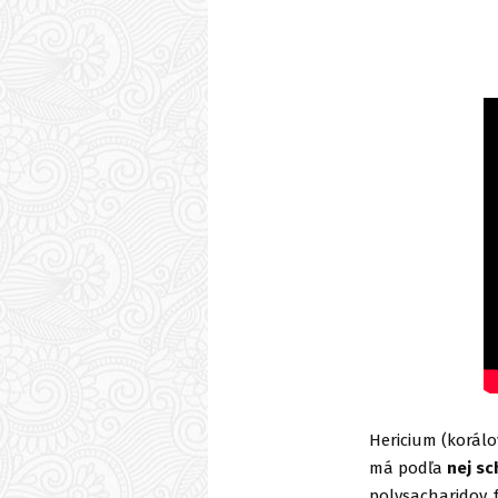
Hericium (korálov
má podľa
nej sc
polysacharidov, 