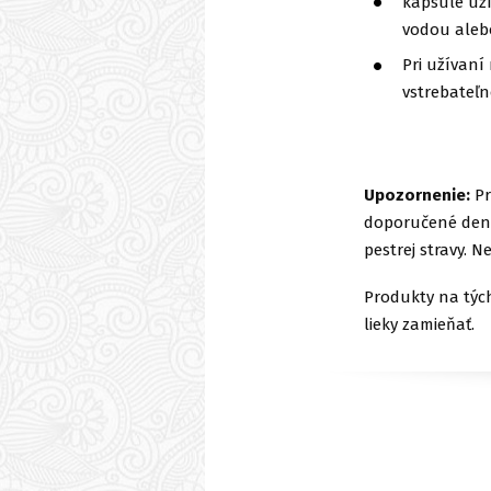
kapsule už
vodou aleb
Pri užívan
vstrebateľn
Upozornenie:
Pr
doporučené denn
pestrej stravy. N
Produkty na tých
lieky zamieňať.