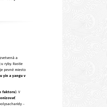
ozvetvená a
u ryby. Rastie
je pevné miesto
u yin a yangu v
o faktoru
). V
onizovať
polysacharidy ‒