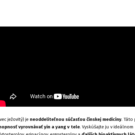
ec ježovitý) je
neoddeliteľnou súčasťou čínskej medicíny
. Táto
hopnosť vyrovnávať yin a yang v tele
. Vyskúšajte ju v ideálno
fytosterolov, erinacínov, ergosterolov a
ďalších bioaktívnych lát