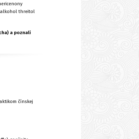
 hericenony
alkohol threitol
ucha) a poznali
aktikom čínskej