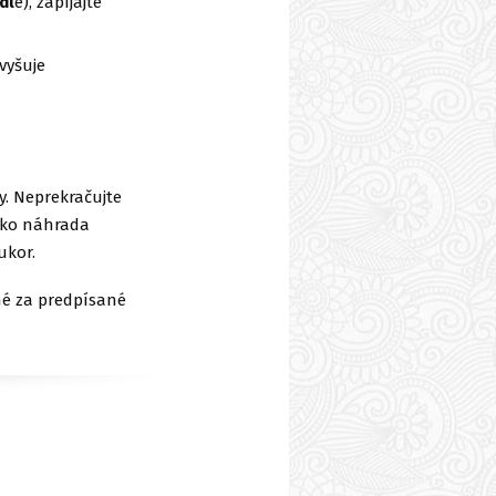
dl
e), zapíjajte
vyšuje
y. Neprekračujte
ako náhrada
ukor.
né za predpísané