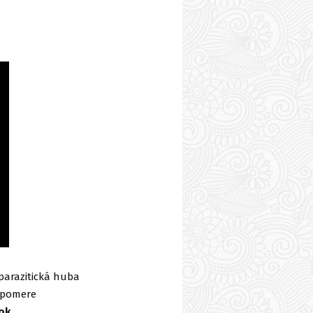
 parazitická huba
m pomere
ok.