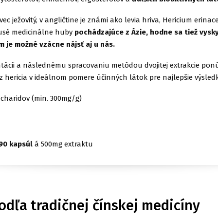
ec ježovitý, v angličtine je známi ako levia hriva, Hericium erinac
rusé medicinálne huby
pochádzajúce z Ázie, hodne sa tiež vysk
m je možné vzácne nájsť aj u nás.
tácii a následnému spracovaniu metódou dvojitej extrakcie po
 z hericia v ideálnom pomere účinných látok pre najlepšie výsledk
charidov (min. 300mg/g)
90 kapsúl
á 500mg extraktu
odľa tradičnej čínskej medicíny