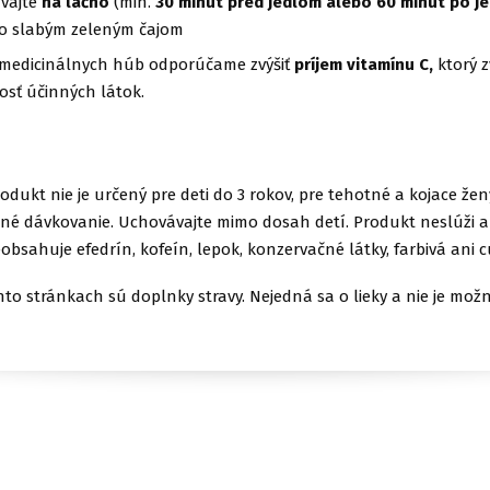
ívajte
na lačno
(min.
30 minút pred jedlom alebo 60 minút po je
o slabým zeleným čajom
í medicinálnych húb odporúčame zvýšiť
príjem vitamínu C,
ktorý z
osť účinných látok.
odukt nie je určený pre deti do 3 rokov, pre tehotné a kojace žen
é dávkovanie. Uchovávajte mimo dosah detí. Produkt neslúži 
eobsahuje efedrín, kofeín, lepok, konzervačné látky, farbivá ani c
to stránkach sú doplnky stravy. Nejedná sa o lieky a nie je mož