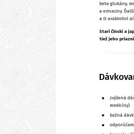
beta glukány, mi
a erinaciny. Ďal
a D-arabinitol a
Starí čínski a j
tiež jeho priazn
Dávkova
zvýšená dá
medicíny)
bežná dávk
odporúčame