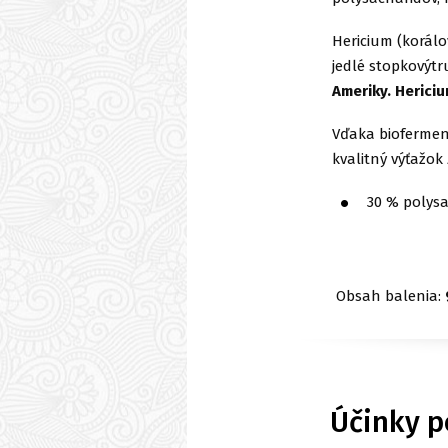
Hericium (korálov
jedlé stopkovýt
Ameriky. Hericiu
Vďaka biofermen
kvalitný výťažok
30 % polysa
Obsah balenia:
Účinky p