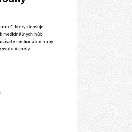
mínu C, ktorý zlepšuje
ok medicinálnych húb
užívate medicinálne huby,
apsulu Aceroly.
né