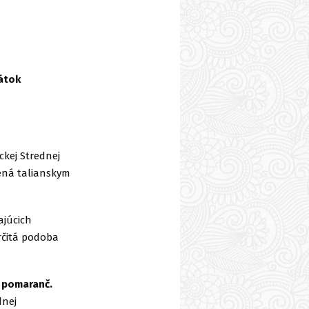
látok
ckej Strednej
avená talianskym
ajúcich
určitá podoba
o pomaranč.
dnej