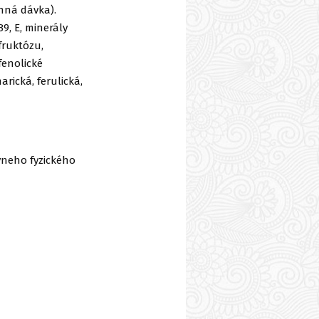
nná dávka).
B9, E, minerály
 fruktózu,
fenolické
rická, ferulická,
vneho fyzického