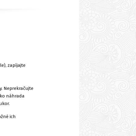
e), zapíjajte
y. Neprekračujte
ako náhrada
ukor.
ožné ich