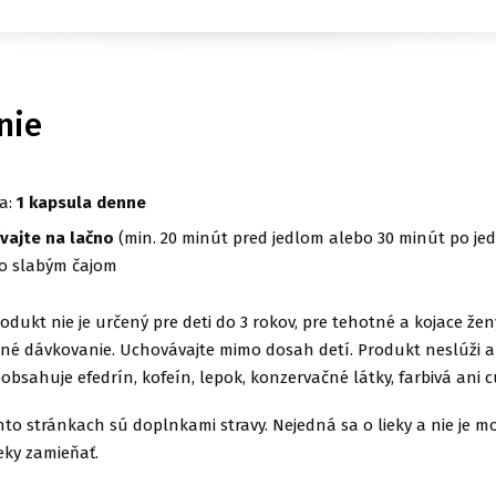
nie
a:
1 kapsula denne
vajte na lačno
(min. 20 minút pred jedlom alebo 30 minút po jedl
o slabým čajom
odukt nie je určený pre deti do 3 rokov, pre tehotné a kojace žen
é dávkovanie. Uchovávajte mimo dosah detí. Produkt neslúži 
eobsahuje efedrín, kofeín, lepok, konzervačné látky, farbivá ani c
to stránkach sú doplnkami stravy. Nejedná sa o lieky a nie je m
eky zamieňať.