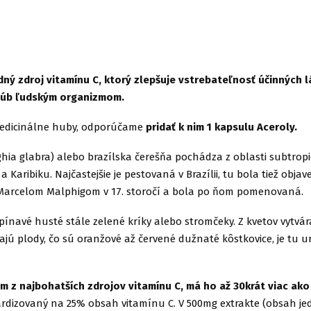
dný zdroj vitamínu C, ktorý zlepšuje vstrebateľnosť účinných 
húb ľudským organizmom.
medicinálne huby, odporúčame
pridať k nim 1 kapsulu Aceroly.
hia glabra) alebo brazílska čerešňa pochádza z oblasti subtropi
a Karibiku. Najčastejšie je pestovaná v Brazílii, tu bola tiež obj
arcelom Malphigom v 17. storočí a bola po ňom pomenovaná.
ínavé husté stále zelené kríky alebo stromčeky. Z kvetov vytvár
ajú plody, čo sú oranžové až červené dužnaté kôstkovice, je tu 
ým z najbohatších zdrojov vitamínu C, má ho až 30krát viac ak
ardizovaný na 25% obsah vitamínu C. V 500mg extrakte (obsah je