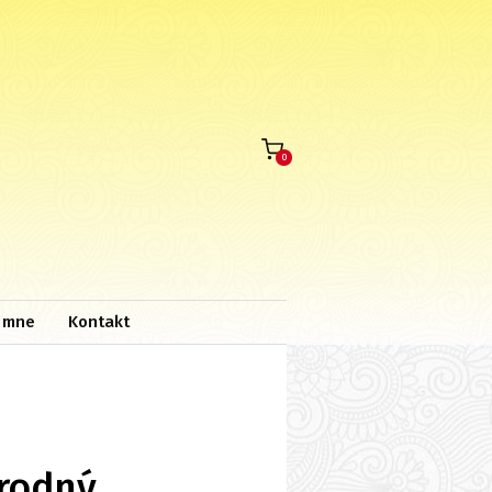
0
 mne
Kontakt
írodný