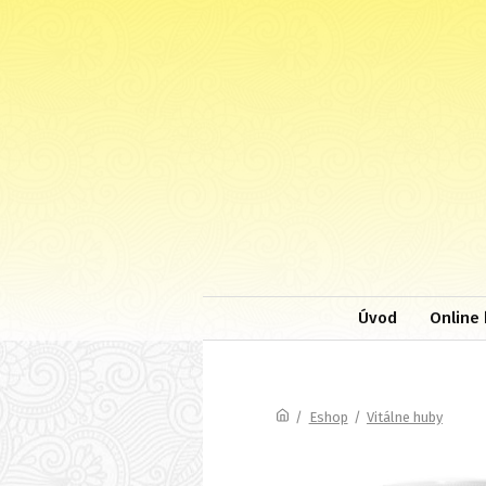
Úvod
Online 
/
Eshop
/
Vitálne huby