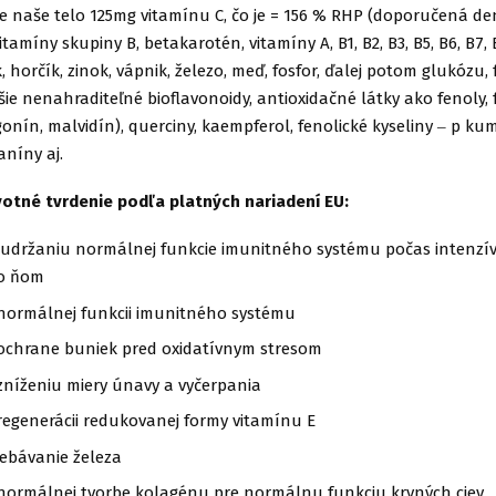
e naše telo 125mg vitamínu C, čo je = 156 % RHP (doporučená de
tamíny skupiny B, betakarotén, vitamíny A, B1, B2, B3, B5, B6, B7, 
, horčík, zinok, vápnik, železo, meď, fosfor, ďalej potom glukózu,
ie nenahraditeľné bioflavonoidy, antioxidačné látky ako fenoly, 
onín, malvidín), querciny, kaempferol, fenolické kyseliny ‒ p kuma
níny aj.
otné tvrdenie podľa platných nariadení EU:
k udržaniu normálnej funkcie imunitného systému počas intenzí
o ňom
 normálnej funkcii imunitného systému
 ochrane buniek pred oxidatívnym stresom
 zníženiu miery únavy a vyčerpania
 regenerácii redukovanej formy vitamínu E
rebávanie železa
 normálnej tvorbe kolagénu pre normálnu funkciu krvných ciev