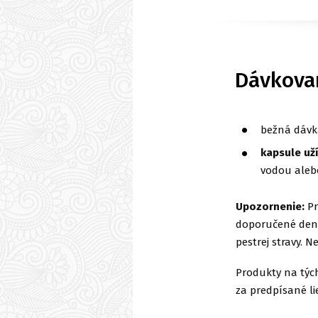
Dávkova
bežná dávk
kapsule uží
vodou aleb
Upozornenie:
Pr
doporučené denn
pestrej stravy. N
Produkty na tých
za predpísané li