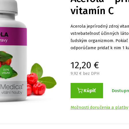
vitamín C
Acerola jeprírodný zdroj vita
vstrebateľnosť účinných lát
ľudským organizmom. Pokiaľ 
odporúčame pridať k nim 1 k
12,20
€
9,92
€ bez DPH
Kúpiť
Dostup
Možnosti doručenia a platby