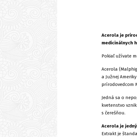
Acerola je príro
medicinálnych 
Pokiaľ užívate 
Acerola (Malphig
a Južnej Ameriky 
prírodovedcom M
Jedná sa o nepop
kvetenstvo vznik
s čerešňou.
Acerola je jedn
Extrakt je štand