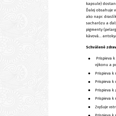
kapsule) dostan
Ďalej obsahuje vi
ako napr. draslík
sacharózu a ďalš
pigmenty (pelarg
kávová… antokya
Schválené zdrav
Prispieva 
výkonu a p
Prispieva k
Prispieva k
Prispieva k
Prispieva k
Zvyšuje vst
Prispieva k