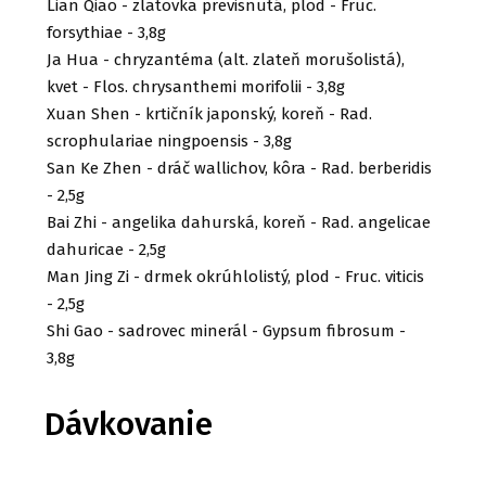
Lian Qiao - zlatovka previsnutá, plod - Fruc.
forsythiae - 3,8g
Ja Hua - chryzantéma (alt. zlateň morušolistá),
kvet - Flos. chrysanthemi morifolii - 3,8g
Xuan Shen - krtičník japonský, koreň - Rad.
scrophulariae ningpoensis - 3,8g
San Ke Zhen - dráč wallichov, kôra - Rad. berberidis
- 2,5g
Bai Zhi - angelika dahurská, koreň - Rad. angelicae
dahuricae - 2,5g
Man Jing Zi - drmek okrúhlolistý, plod - Fruc. viticis
- 2,5g
Shi Gao - sadrovec minerál - Gypsum fibrosum -
3,8g
Dávkovanie