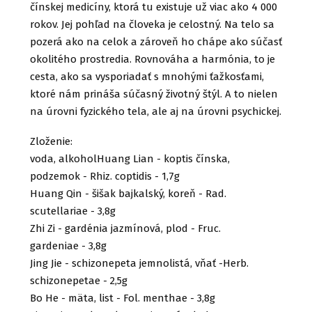
čínskej medicíny, ktorá tu existuje už viac ako 4 000
rokov. Jej pohľad na človeka je celostný. Na telo sa
pozerá ako na celok a zároveň ho chápe ako súčasť
okolitého prostredia. Rovnováha a harmónia, to je
cesta, ako sa vysporiadať s mnohými ťažkosťami,
ktoré nám prináša súčasný životný štýl. A to nielen
na úrovni fyzického tela, ale aj na úrovni psychickej.
Zloženie:
voda, alkoholHuang Lian - koptis čínska,
podzemok - Rhiz. coptidis - 1,7g
Huang Qin - šišak bajkalský, koreň - Rad.
scutellariae - 3,8g
Zhi Zi - gardénia jazmínová, plod - Fruc.
gardeniae - 3,8g
Jing Jie - schizonepeta jemnolistá, vňať -Herb.
schizonepetae - 2,5g
Bo He - mäta, list - Fol. menthae - 3,8g