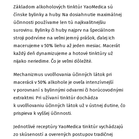
Základom alkoholových tinktúr YaoMedica sú
čínske bylinky a huby. Na dosiahnutie maximálnej
účinnosti používame len tú najkvalitnejšiu
surovinu. Bylinky či huby najprv na špeciálnom
stroji podrvíme na veľmi jemný prášok, ďalej ich
macerujeme v 50% liehu až jeden mesiac. Macerát
každý deň dynamizujeme a hotové tinktúry už
nijako neriedime. Čo je veľmi dôležité.
Mechanizmus uvoľňovania účinných látok pri
macerácii v 50% alkohole je oveľa intenzívnejší
v porovnaní s bylinnými odvarmi či horúcovodnými
extraktmi. Pri užívaní tinktúr dochádza
k uvoľňovaniu účinných látok už v ústnej dutine, čo
prispieva k vyššej účinnosti.
Jednotlivé receptúry YaoMedica tinktúr vychádzajú
zo skúseností a overených postupov tradičnej