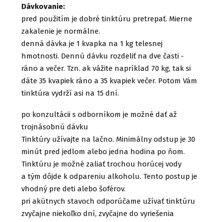
Dávkovanie:
pred použitím je dobré tinktúru pretrepať. Mierne
zakalenie je normálne.
denná dávka je 1 kvapka na 1 kg telesnej
hmotnosti. Dennú dávku rozdeliť na dve časti -
ráno a večer. Tzn. ak vážite napríklad 70 kg, tak si
dáte 35 kvapiek ráno a 35 kvapiek večer. Potom Vám
tinktúra vydrží asi na 15 dní.
po konzultácii s odborníkom je možné dať až
trojnásobnú dávku
Tinktúry užívajte na lačno. Minimálny odstup je 30
minút pred jedlom alebo jedna hodina po ňom.
Tinktúru je možné zaliať trochou horúcej vody
a tým dôjde k odpareniu alkoholu. Tento postup je
vhodný pre deti alebo šoférov.
pri akútnych stavoch odporúčame užívať tinktúru
zvyčajne niekoľko dní, zvyčajne do vyriešenia