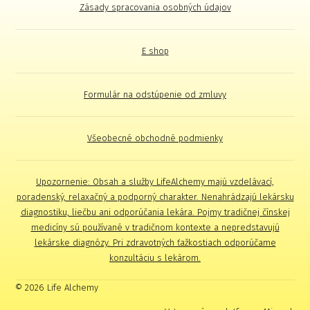
Zásady spracovania osobných údajov
E shop
Formulár na odstúpenie od zmluvy
Všeobecné obchodné podmienky
Upozornenie: Obsah a služby LifeAlchemy majú vzdelávací,
poradenský, relaxačný a podporný charakter. Nenahrádzajú lekársku
diagnostiku, liečbu ani odporúčania lekára. Pojmy tradičnej čínskej
medicíny sú používané v tradičnom kontexte a nepredstavujú
lekárske diagnózy. Pri zdravotných ťažkostiach odporúčame
konzultáciu s lekárom.
© 2026 Life Alchemy