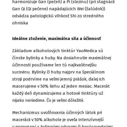
harmonizuje Gan (pečeň) a Pi (slezinu) (pri stagnácii
Gan Qi (Qi pečene) napádajúcich Wei (žalúdok))
odvádza patologickú vlhkosť Shi zo stredného
ohniska
Ideálne zloženie, maximálna sila a účinnosť
Základom alkoholových tinktúr YaoMedica sú
čínske bylinky a huby. Na dosiahnutie maximálnej
účinnosti používame len tú najkvalitnejšiu
surovinu. Bylinky či huby najprv na špeciálnom
stroji podrvíme na veľmi jemný prášok, ďalej ich
macerujeme v 50% liehu až jeden mesiac. Macerát
každý deň dynamizujeme a hotové tinktúry už
nijako neriedime. Čo je veľmi dôležité.
Mechanizmus uvoľňovania účinných látok pri
macerácii v 50% alkohole je oveľa intenzívnejší
v porovnaní s bylinnými odvarmi či horúcovodnými