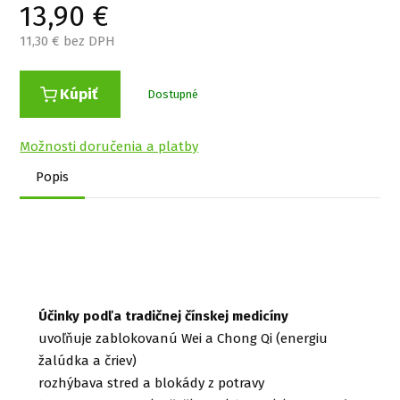
13,90
€
11,30
€ bez DPH
Kúpiť
Dostupné
Možnosti doručenia a platby
Popis
Účinky podľa tradičnej čínskej medicíny
uvoľňuje zablokovanú Wei a Chong Qi (energiu
žalúdka a čriev)
rozhýbava stred a blokády z potravy