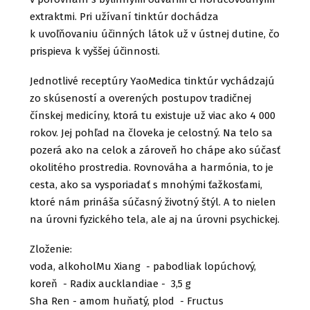
extraktmi. Pri užívaní tinktúr dochádza
k uvoľňovaniu účinných látok už v ústnej dutine, čo
prispieva k vyššej účinnosti.
Jednotlivé receptúry YaoMedica tinktúr vychádzajú
zo skúseností a overených postupov tradičnej
čínskej medicíny, ktorá tu existuje už viac ako 4 000
rokov. Jej pohľad na človeka je celostný. Na telo sa
pozerá ako na celok a zároveň ho chápe ako súčasť
okolitého prostredia. Rovnováha a harmónia, to je
cesta, ako sa vysporiadať s mnohými ťažkosťami,
ktoré nám prináša súčasný životný štýl. A to nielen
na úrovni fyzického tela, ale aj na úrovni psychickej.
Zloženie:
voda, alkoholMu Xiang - pabodliak lopúchový,
koreň - Radix aucklandiae - 3,5 g
Sha Ren - amom huňatý, plod - Fructus