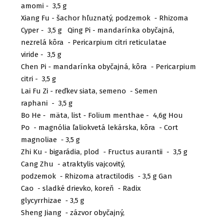
amomi - 3,5 g
Xiang Fu - šachor hľuznatý, podzemok - Rhizoma
Cyper - 3,5 g Qing Pi - mandarínka obyčajná,
nezrelá kôra - Pericarpium citri reticulatae
viride - 3,5 g
Chen Pi - mandarínka obyčajná, kôra - Pericarpium
citri - 3,5 g
Lai Fu Zi - reďkev siata, semeno - Semen
raphani - 3,5 g
Bo He - mäta, list - Folium menthae - 4,6g Hou
Po - magnólia ľaliokvetá lekárska, kôra - Cort
magnoliae - 3,5 g
Zhi Ku - bigarádia, plod - Fructus aurantii - 3,5 g
Cang Zhu - atraktylis vajcovitý,
podzemok - Rhizoma atractilodis - 3,5 g Gan
Cao - sladké drievko, koreň - Radix
glycyrrhizae - 3,5 g
Sheng Jiang - zázvor obyčajný,