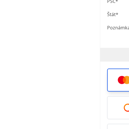
PSČ*
Štát*
Poznámk