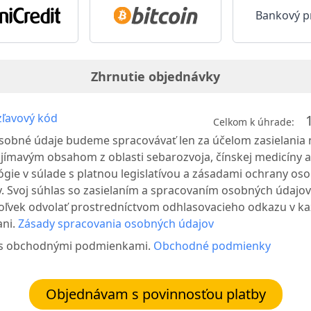
Bankový p
Zhrnutie objednávky
ľavový kód
Celkom k úhrade:
sobné údaje budeme spracovávať len za účelom zasielania 
jímavým obsahom z oblasti sebarozvoja, čínskej medicíny a
ógie v súlade s platnou legislatívou a zásadami ochrany os
. Svoj súhlas so zasielaním a spracovaním osobných údajo
oľvek odvolať prostredníctvom odhlasovacieho odkazu v ka
ni.
Zásady spracovania osobných údajov
 s obchodnými podmienkami.
Obchodné podmienky
Objednávam s povinnosťou platby