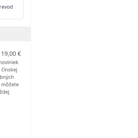
revod
119,00 €
noviniek
 čínskej
obných
v môžete
ždej