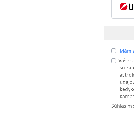
Mám z
Vaše o
so zau
astrol
údajov
kedyk
kampa
Súhlasím