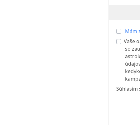
Mám z
Vaše o
so zau
astrol
údajov
kedyk
kampa
Súhlasím