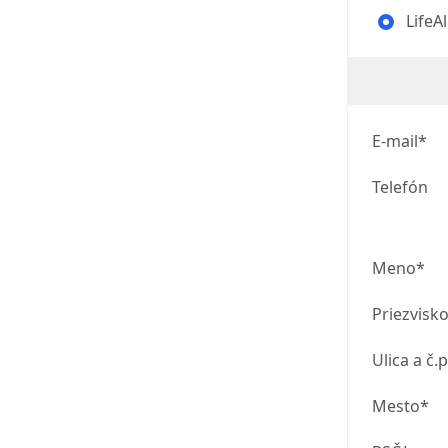
LifeA
E-mail*
Telefón
Meno*
Priezvisk
Ulica a č.p
Mesto*