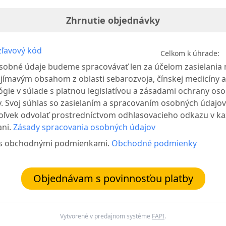
Zhrnutie objednávky
ľavový kód
Celkom k úhrade:
sobné údaje budeme spracovávať len za účelom zasielania 
jímavým obsahom z oblasti sebarozvoja, čínskej medicíny a
ógie v súlade s platnou legislatívou a zásadami ochrany os
. Svoj súhlas so zasielaním a spracovaním osobných údajo
oľvek odvolať prostredníctvom odhlasovacieho odkazu v ka
ni.
Zásady spracovania osobných údajov
 s obchodnými podmienkami.
Obchodné podmienky
Objednávam s povinnosťou platby
Vytvorené v predajnom systéme
FAPI
.