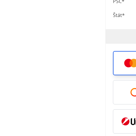
PSČ*
Štát*