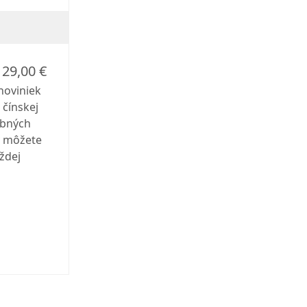
29,00 €
noviniek
 čínskej
obných
v môžete
ždej