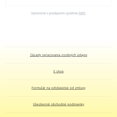
Vytvorené v predajnom systéme
FAPI
.
Zásady spracovania osobných údajov
E shop
Formulár na odstúpenie od zmluvy
Všeobecné obchodné podmienky