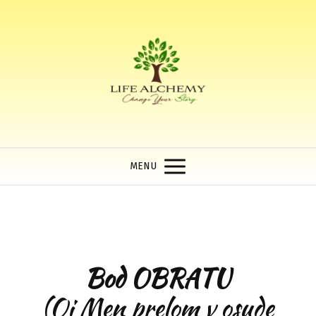
MENU
Bod OBRATU
(Qi Men prelom v osude