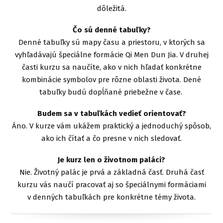
dôležitá.
Čo sú denné tabuľky?
Denné tabuľky sú mapy času a priestoru, v ktorých sa
vyhľadávajú špeciálne formácie Qi Men Dun Jia. V druhej
časti kurzu sa naučíte, ako v nich hľadať konkrétne
kombinácie symbolov pre rôzne oblasti života. Dené
tabuľky budú dopĺňané priebežne v čase.
Budem sa v tabuľkách vedieť orientovať?
Áno. V kurze vám ukážem praktický a jednoduchý spôsob,
ako ich čítať a čo presne v nich sledovať.
Je kurz len o životnom paláci?
Nie. Životný palác je prvá a základná časť. Druhá časť
kurzu vás naučí pracovať aj so špeciálnymi formáciami
v denných tabuľkách pre konkrétne témy života.