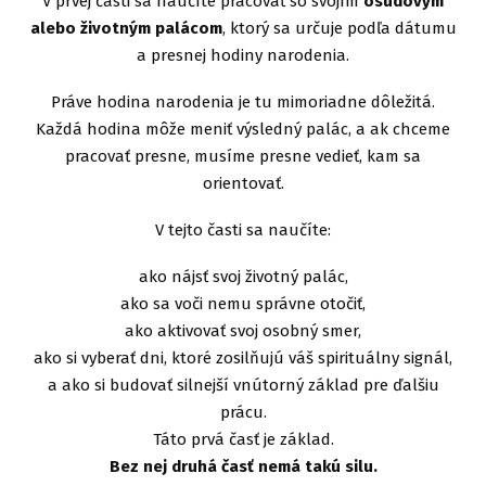
V prvej časti sa naučíte pracovať so svojím
osudovým
alebo životným palácom
, ktorý sa určuje podľa dátumu
a presnej hodiny narodenia.
Práve hodina narodenia je tu mimoriadne dôležitá.
Každá hodina môže meniť výsledný palác, a ak chceme
pracovať presne, musíme presne vedieť, kam sa
orientovať.
V tejto časti sa naučíte:
ako nájsť svoj životný palác,
ako sa voči nemu správne otočiť,
ako aktivovať svoj osobný smer,
ako si vyberať dni, ktoré zosilňujú váš spirituálny signál,
a ako si budovať silnejší vnútorný základ pre ďalšiu
prácu.
Táto prvá časť je základ.
Bez nej druhá časť nemá takú silu.