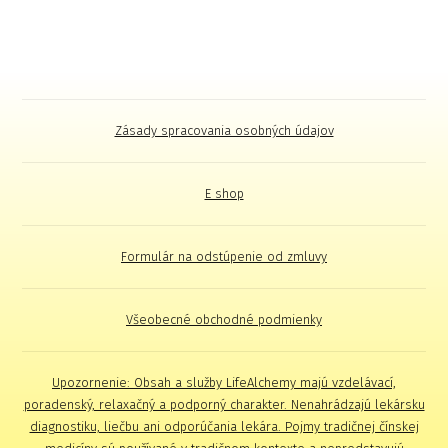
Zásady spracovania osobných údajov
E shop
Formulár na odstúpenie od zmluvy
Všeobecné obchodné podmienky
Upozornenie: Obsah a služby LifeAlchemy majú vzdelávací,
poradenský, relaxačný a podporný charakter. Nenahrádzajú lekársku
diagnostiku, liečbu ani odporúčania lekára. Pojmy tradičnej čínskej