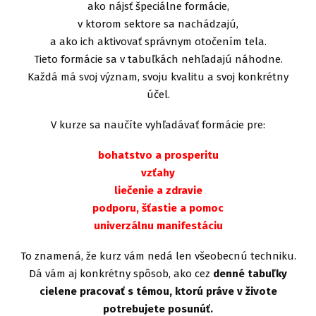
ako nájsť špeciálne formácie,
v ktorom sektore sa nachádzajú,
a ako ich aktivovať správnym otočením tela.
Tieto formácie sa v tabuľkách nehľadajú náhodne.
Každá má svoj význam, svoju kvalitu a svoj konkrétny
účel.
V kurze sa naučíte vyhľadávať formácie pre:
bohatstvo a prosperitu
vzťahy
liečenie a zdravie
podporu, šťastie a pomoc
univerzálnu manifestáciu
To znamená, že kurz vám nedá len všeobecnú techniku.
Dá vám aj konkrétny spôsob, ako cez
denné tabuľky
cielene pracovať s témou, ktorú práve v živote
potrebujete posunúť.