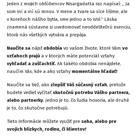
Jeden z mojich obľúbencov Nisargadatta raz napísal: „ Ja
som iní a iní sú mnou. V mene a tvare sa síce líšime, ale
v koreňoch nášho bytia, sme jedno a to isté.“ Láska
znamená sústavne si uvedomovať neoddeliteľnú esenciu,
ktorá nás všetkých vytvára a prepája.
Naučíte sa
nájsť
obdobia
vo vašom živote, ktoré Vám
vo
vzťahoch prajú
a v ktorých máte potenciál vzťahy
vyhľadať a zušľachtiť.
Ak takéto obdobia nenájdete,
naučím Vás, kde a ako vzťahy
momentálne hľadať!
Naučíte sa tiež, ako
zlepšiť Váš súčasný vzťah
, pretože
budete vedieť vyčítať
skutočnú potrebu Vášho partnera,
alebo partnerky
. Jedno je to, čo ľudia hovoria, ale druhé
je to, čo skutočne potrebujú.
Tieto informácie môžete využiť pre
seba, alebo pre
svojich blízkych, rodinu, či klientov!