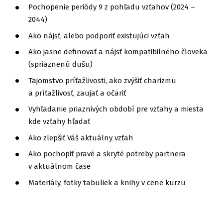
Pochopenie periódy 9 z pohľadu vzťahov (2024 –
2044)
Ako nájsť, alebo podporiť existujúci vzťah
Ako jasne definovať a nájsť kompatibilného človeka
(spriaznenú dušu)
Tajomstvo príťažlivosti, ako zvýšiť charizmu
a príťažlivosť, zaujať a očariť
Vyhľadanie priaznivých období pre vzťahy a miesta
kde vzťahy hľadať
Ako zlepšiť Váš aktuálny vzťah
Ako pochopiť pravé a skryté potreby partnera
v aktuálnom čase
Materiály, fotky tabuliek a knihy v cene kurzu