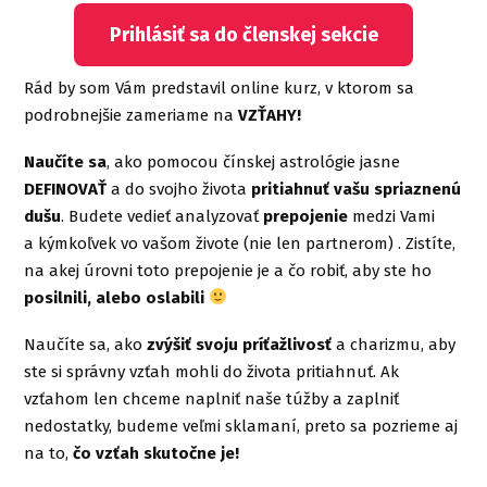
Prihlásiť sa do členskej sekcie
Rád by som Vám predstavil online kurz, v ktorom sa
podrobnejšie zameriame na
VZŤAHY!
Naučíte sa
, ako pomocou čínskej astrológie jasne
DEFINOVAŤ
a do svojho života
pritiahnuť vašu spriaznenú
dušu
. Budete vedieť analyzovať
prepojenie
medzi Vami
a kýmkoľvek vo vašom živote (nie len partnerom) . Zistíte,
na akej úrovni toto prepojenie je a čo robiť, aby ste ho
posilnili, alebo oslabili
Naučíte sa, ako
zvýšiť svoju príťažlivosť
a charizmu, aby
ste si správny vzťah mohli do života pritiahnuť. Ak
vzťahom len chceme naplniť naše túžby a zaplniť
nedostatky, budeme veľmi sklamaní, preto sa pozrieme aj
na to,
čo vzťah skutočne je!