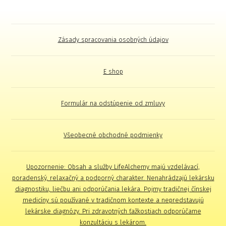
Zásady spracovania osobných údajov
E shop
Formulár na odstúpenie od zmluvy
Všeobecné obchodné podmienky
Upozornenie: Obsah a služby LifeAlchemy majú vzdelávací,
poradenský, relaxačný a podporný charakter. Nenahrádzajú lekársku
diagnostiku, liečbu ani odporúčania lekára. Pojmy tradičnej čínskej
medicíny sú používané v tradičnom kontexte a nepredstavujú
lekárske diagnózy. Pri zdravotných ťažkostiach odporúčame
konzultáciu s lekárom.