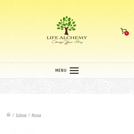
0
MENU
/
Eshop
/
Moxa