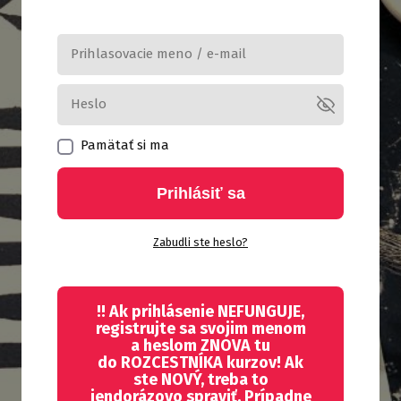
Pamätať si ma
Prihlásiť sa
Zabudli ste heslo?
!! Ak prihlásenie NEFUNGUJE,
registrujte sa svojim menom
a heslom ZNOVA tu
do ROZCESTNÍKA kurzov! Ak
ste NOVÝ, treba to
jendorázovo spraviť. Prípadne