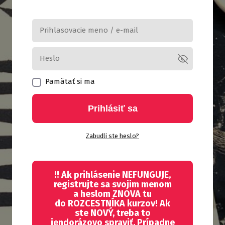
Pamätať si ma
Prihlásiť sa
Zabudli ste heslo?
!! Ak prihlásenie NEFUNGUJE,
registrujte sa svojim menom
a heslom ZNOVA tu
do ROZCESTNÍKA kurzov! Ak
ste NOVÝ, treba to
jendorázovo spraviť. Prípadne