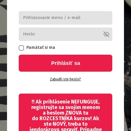
Pamätať si ma
Prihlásiť sa
Zabudli ste heslo?
!! Ak prihlásenie NEFUNGUJE,
registrujte sa svojim menom
a heslom ZNOVA tu
do ROZCESTNÍKA kurzov! Ak
ste NOVÝ, treba to
jendorázovo spraviť. Prípadne