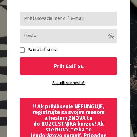
Pamätať si ma
Prihlásiť sa
Zabudli ste heslo?
!! Ak prihlásenie NEFUNGUJE,
registrujte sa svojim menom
a heslom ZNOVA tu
do ROZCESTNÍKA kurzov! Ak
ste NOVÝ, treba to
jendorázovo spraviť. Prípadne