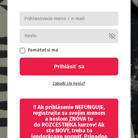
Pamätať si ma
Prihlásiť sa
Zabudli ste heslo?
!! Ak prihlásenie NEFUNGUJE,
registrujte sa svojim menom
a heslom ZNOVA tu
do ROZCESTNÍKA kurzov! Ak
ste NOVÝ, treba to
jendorázovo spraviť. Prípadne